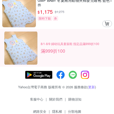
GMP BABY 冬夏兩用動物夾棉嬰兒睡袍 藍色1
件
1,175
$
$
1,275
限時下殺
券
8/1-8/9 婦幼玩具童裝鞋 指定品滿999折100
滿999折100
Yahoo台灣電子商務 版權所有 © 2026 服務條款(
更新
)
客服中心
|
關於我們
|
購物須知
網路安全
|
隱私權
|
分類地圖