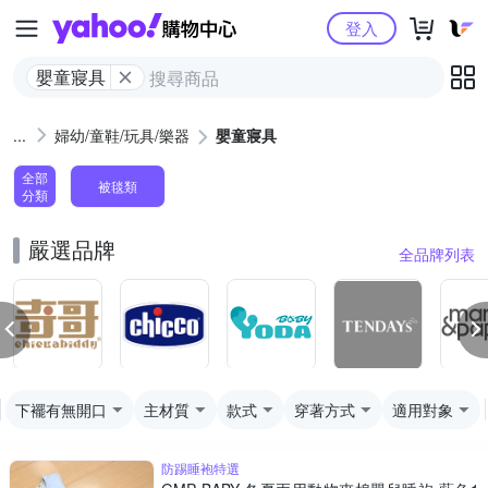
Yahoo購物中心
登入
嬰童寢具
婦幼/童鞋/玩具/樂器
嬰童寢具
全部
被毯類
分類
嚴選品牌
全品牌列表
下襬有無開口
主材質
款式
穿著方式
適用對象
防踢睡袍特選