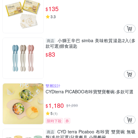
135
$
3.3
小獅王辛巴 simba 美味軟質湯匙2入(多
商店
款可選)餵食湯匙
83
$
雙層設計
CYDterra PICABOO布咔寶雙寶餐碗-多款可選
1,180
$
$
1,280
5
(
1
)
限時下殺
券
CYD terra Picaboo 布咔寶 雙寶碗 無吸
商店
盤(多款可選)兒童餐具 小學餐碗