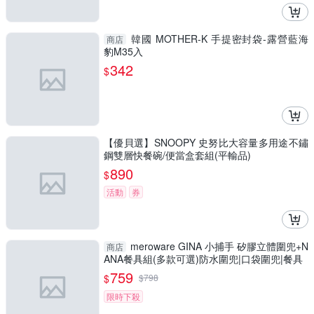
韓國 MOTHER-K 手提密封袋-露營藍海
商店
豹M35入
342
$
【優貝選】SNOOPY 史努比大容量多用途不鏽
鋼雙層快餐碗/便當盒套組(平輸品)
890
$
活動
券
meroware GINA 小捕手 矽膠立體圍兜+N
商店
ANA餐具組(多款可選)防水圍兜|口袋圍兜|餐具
759
$
$
798
限時下殺