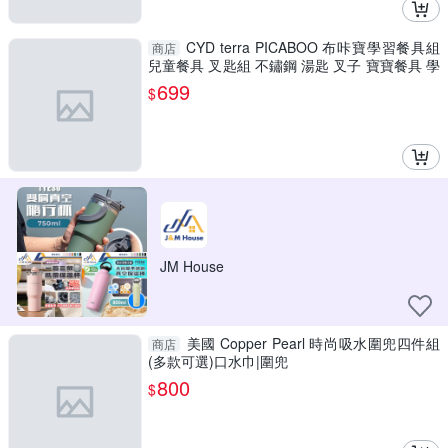
CYD terra PICABOO 布咔寶學習餐具組
商店
兒童餐具 叉匙組 不鏽鋼 湯匙 叉子 寶寶餐具 學
習餐具
699
$
JM House
美國 Copper Pearl 時尚吸水圍兜四件組
商店
(多款可選)口水巾|圍兜
800
$