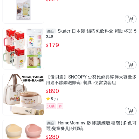
Skater 日本製 鋁箔包飲料盒 輔助杯架 5
商店
348
179
$
【優貝選】SNOOPY 史努比經典夥伴大容量多
用途不鏽鋼泡麵碗+餐具+便當袋套組
890
$
5
(
1
)
活動
券
HomeMommy 矽膠訓練吸盤碗(多色可
商店
選)兒童餐具|矽膠碗
280
$