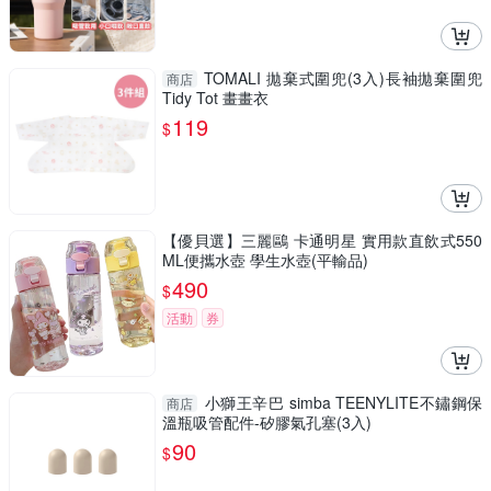
TOMALI 拋棄式圍兜(3入)長袖拋棄圍兜
商店
Tidy Tot 畫畫衣
119
$
【優貝選】三麗鷗 卡通明星 實用款直飲式550
ML便攜水壺 學生水壺(平輸品)
490
$
活動
券
小獅王辛巴 simba TEENYLITE不鏽鋼保
商店
溫瓶吸管配件-矽膠氣孔塞(3入)
90
$