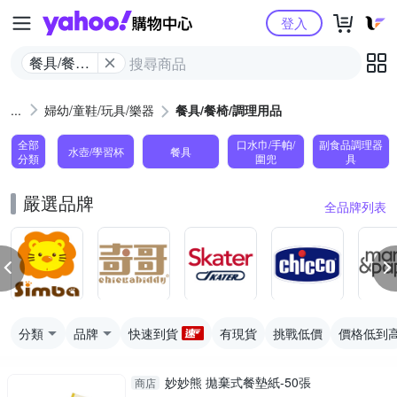
Yahoo購物中心
登入
餐具/餐椅/
調理用品
婦幼/童鞋/玩具/樂器
餐具/餐椅/調理用品
全部
口水巾/手帕/
副食品調理器
水壺/學習杯
餐具
分類
圍兜
具
嚴選品牌
全品牌列表
分類
品牌
快速到貨
有現貨
挑戰低價
價格低到
妙妙熊 拋棄式餐墊紙-50張
商店