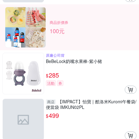
商品折價券
100元
原廠公司貨
BeBeLock奶嘴水果棒-紫小豬
285
$
活動
券
【IMPACT】怡寶 | 酷洛米Kuromi午餐袋/
商店
便當袋 IMKUN02PL
499
$