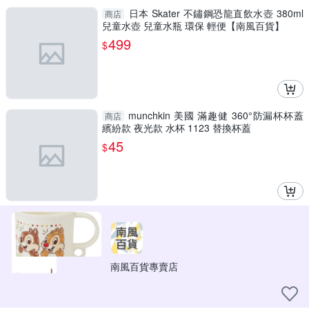
日本 Skater 不鏽鋼恐龍直飲水壺 380ml
商店
兒童水壺 兒童水瓶 環保 輕便【南風百貨】
499
$
munchkin 美國 滿趣健 360°防漏杯杯蓋
商店
繽紛款 夜光款 水杯 1123 替換杯蓋
45
$
南風百貨專賣店