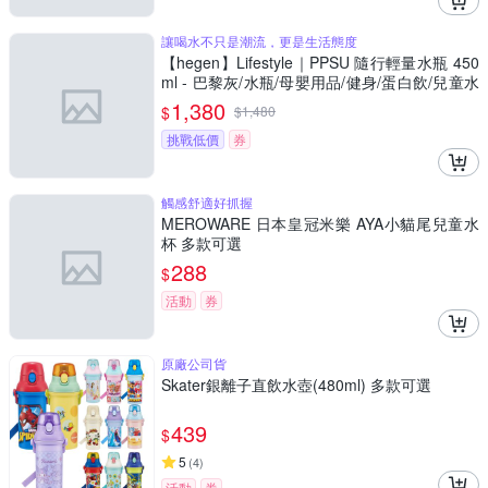
讓喝水不只是潮流，更是生活態度
【hegen】Lifestyle｜PPSU 隨行輕量水瓶 450
ml - 巴黎灰/水瓶/母嬰用品/健身/蛋白飲/兒童水
杯
1,380
$
$
1,480
挑戰低價
券
觸感舒適好抓握
MEROWARE 日本皇冠米樂 AYA小貓尾兒童水
杯 多款可選
288
$
活動
券
原廠公司貨
Skater銀離子直飲水壺(480ml) 多款可選
439
$
5
(
4
)
活動
券