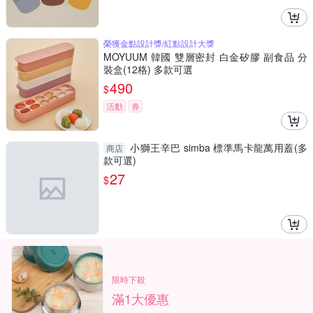
榮獲金點設計獎/紅點設計大獎
MOYUUM 韓國 雙層密封 白金矽膠 副食品 分
裝盒(12格) 多款可選
490
$
活動
券
小獅王辛巴 simba 標準馬卡龍萬用蓋(多
商店
款可選)
27
$
限時下殺
滿1大優惠