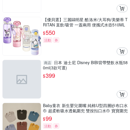
【優貝選】三麗鷗明星 酷洛米/大耳狗/美樂蒂 T
RITAN 直飲/吸管 一蓋兩用 便攜式水壺510ML
550
$
活動
券
日本 迪士尼 Disney BIBI背帶雙飲水瓶58
商店
0ml(3款可選)
399
$
Baby童衣 新生嬰兒圍嘴 純棉U型四層紗布口水
巾 超柔軟吸水透氣圍兜 雙按扣口水巾 寶寶圍兜
口水巾 11783
99
$
活動
券