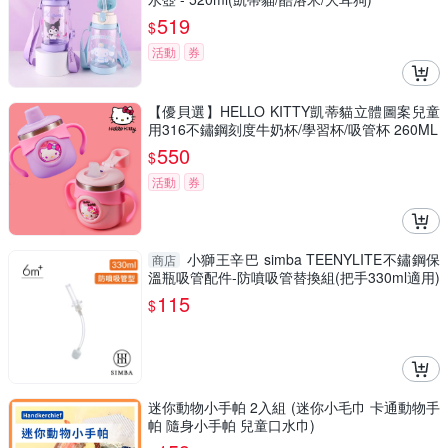
519
$
活動
券
【優貝選】HELLO KITTY凱蒂貓立體圖案兒童
用316不鏽鋼刻度牛奶杯/學習杯/吸管杯 260ML
550
$
活動
券
小獅王辛巴 simba TEENYLITE不鏽鋼保
商店
溫瓶吸管配件-防噴吸管替換組(把手330ml適用)
115
$
迷你動物小手帕 2入組 (迷你小毛巾 卡通動物手
帕 隨身小手帕 兒童口水巾)