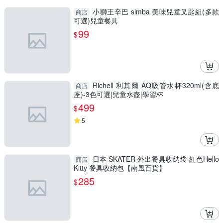
小獅王辛巴 simba 美味兒童叉匙組(多款
商店
可選)兒童餐具
99
$
Richell 利其爾 AQ吸管水杯320ml(含底
商店
座)-3色可選|兒童水壺|學習杯
499
$
5
日本 SKATER 外出餐具收納袋-紅色Hello
商店
Kitty 餐具收納包【南風百貨】
285
$