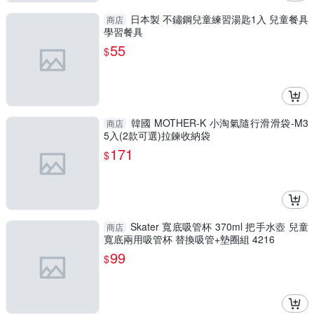
日本製 不鏽鋼兒童練習湯匙1入 兒童餐具
商店
學習餐具
55
$
韓國 MOTHER-K 小淘氣隨行滑滑袋-M3
商店
5入(2款可選)拉鍊收納袋
171
$
Skater 寬底吸管杯 370ml 把手水壺 兒童
商店
寬底兩用吸管杯 替換吸管+墊圈組 4216
99
$