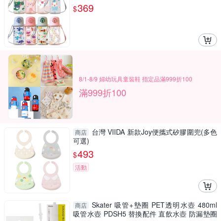
HT-2009
369
$
8/1-8/9 婦幼玩具童裝鞋 指定品滿999折100
滿999折100
台灣 VIIDA 新款Joy便攜式矽膠圍兜(多色
商店
可選)
493
$
活動
Skater 吸管+墊圈 PET透明水壺 480ml
商店
吸管水壺 PDSH5 替換配件 直飲水壺 防漏墊圈