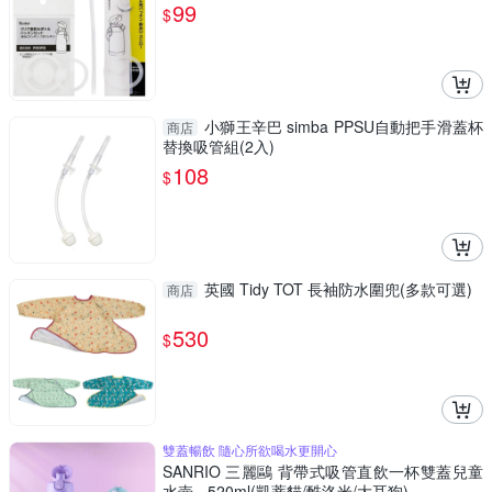
7438
99
$
小獅王辛巴 simba PPSU自動把手滑蓋杯
商店
替換吸管組(2入)
108
$
英國 Tidy TOT 長袖防水圍兜(多款可選)
商店
530
$
雙蓋暢飲 隨心所欲喝水更開心
SANRIO 三麗鷗 背帶式吸管直飲一杯雙蓋兒童
水壺 - 520ml(凱蒂貓/酷洛米/大耳狗)