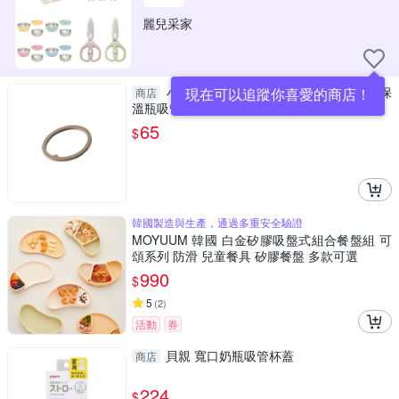
麗兒采家
小獅王辛巴 simba TEENYLITE不鏽鋼保
現在可以追蹤你喜愛的商店！
商店
溫瓶吸管配件-防漏矽膠墊圈
65
$
韓國製造與生產，通過多重安全驗證
MOYUUM 韓國 白金矽膠吸盤式組合餐盤組 可
頌系列 防滑 兒童餐具 矽膠餐盤 多款可選
990
$
5
(
2
)
活動
券
貝親 寬口奶瓶吸管杯蓋
商店
224
$