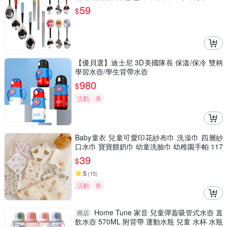
正版授權
59
$
【優貝選】迪士尼 3D美國隊長 保溫/保冷 雙柄
學習水壺/學生背帶水壺
980
$
活動
券
Baby童衣 兒童可愛印花紗布巾 洗澡巾 四層紗
口水巾 寶寶餵奶巾 幼童洗臉巾 幼稚園手帕 117
33
39
$
5
(
15
)
活動
券
Home Tune 家音 兒童彈蓋吸管式水壺 直
商店
飲水壺 570ML 附背帶 運動水瓶 兒童 水杯 水瓶