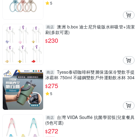
5
澳洲 b.box 迪士尼升級版水杯吸管+清潔
商店
刷(多款可選)
230
$
Tyeso泰碩咖啡杯雙層保溫保冷雙飲手提
商店
冰霸杯 750ml 不鏽鋼雙飲戶外運動飲水杯 304
不銹鋼真空保溫杯
275
$
5
台灣 VIIDA Soufflé 抗菌學習筷|兒童餐具
商店
(5色可選)
272
$