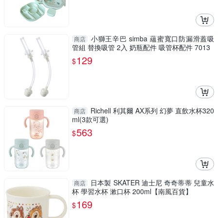
小獅王辛巴 simba 蘊蜜寬口防漏滑蓋吸
商店
管組 替換吸管 2入 奶瓶配件 吸管杯配件 7013
129
$
Richell 利其爾 AX系列 幻夢 直飲水杯320
商店
ml(3款可選)
563
$
日本製 SKATER 迪士尼 奇奇蒂蒂 兒童水
商店
杯 學習水杯 漱口杯 200ml【南風百貨】
169
$