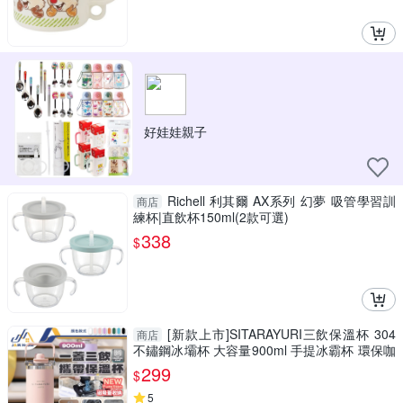
好娃娃親子
Richell 利其爾 AX系列 幻夢 吸管學習訓
商店
練杯|直飲杯150ml(2款可選)
338
$
[新款上市]SITARAYURI三飲保溫杯 304
商店
不鏽鋼冰壩杯 大容量900ml 手提冰霸杯 環保咖
啡杯 磁吸防塵蓋吸管
299
$
5