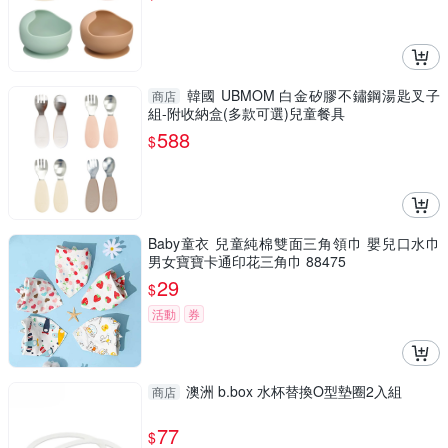
韓國 UBMOM 白金矽膠不鏽鋼湯匙叉子
商店
組-附收納盒(多款可選)兒童餐具
588
$
Baby童衣 兒童純棉雙面三角領巾 嬰兒口水巾
男女寶寶卡通印花三角巾 88475
29
$
活動
券
澳洲 b.box 水杯替換O型墊圈2入組
商店
77
$