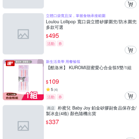
立體口袋寬且深，掌握食物承接範圍
Loulou Lollipop 寬口袋立體矽膠圍兜/防水圍兜
多款可選
495
$
活動
券
新生活美學 用餐愉筷
【酷洛米】 KUROMI甜蜜愛心合金筷5雙/1組
109
$
5
(
4
)
活動
券
朴蜜兒 Baby Joy 鉑金矽膠副食品保存盒/
商店
製冰盒(4格) 顏色隨機出貨
337
$