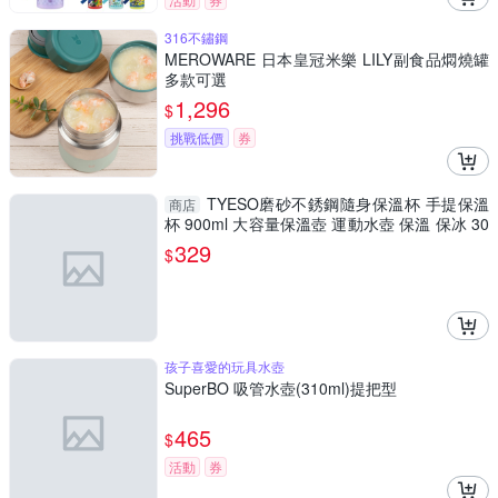
316不鏽鋼
MEROWARE 日本皇冠米樂 LILY副食品燜燒罐
多款可選
1,296
$
挑戰低價
券
TYESO磨砂不銹鋼隨身保溫杯 手提保溫
商店
杯 900ml 大容量保溫壺 運動水壺 保溫 保冰 30
4不銹鋼
329
$
孩子喜愛的玩具水壺
SuperBO 吸管水壺(310ml)提把型
465
$
活動
券