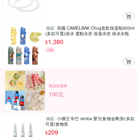
美國 CAMELBAK Chug直飲保溫瓶600ml
商店
(多款可選)保冰 運動水壺 保溫水壺 保冰水瓶
1,380
$
活動
商品折價券
150元
小獅王辛巴 simba 嬰兒食物金剛剪(多款
商店
可選)食物剪
209
$