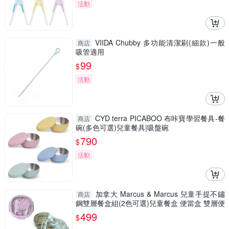
活動
VIIDA Chubby 多功能清潔刷(細款)一般
商店
吸管適用
99
$
活動
CYD terra PICABOO 布咔寶學習餐具-餐
商店
碗(多色可選)兒童餐具|吸盤碗
790
$
活動
加拿大 Marcus & Marcus 兒童手提不鏽
商店
鋼雙層餐盒組(2色可選)兒童餐盒 便當盒 雙層便
當盒
499
$