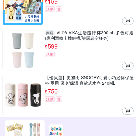
159
$
活動
券
VIIDA ViKA生活隨行杯300mL-多色可選
商店
(專利滑軌卡榫結構/雙層真空杯身)
599
$
活動
【優貝選】史努比 SNOOPY可愛小巧迷你保溫
杯 兩用 保冷/保溫 直飲式水壺 240ML
750
$
活動
券