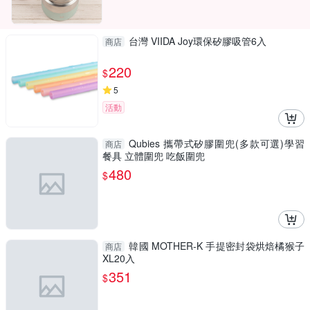
台灣 VIIDA Joy環保矽膠吸管6入
商店
220
$
5
活動
Qubies 攜帶式矽膠圍兜(多款可選)學習
商店
餐具 立體圍兜 吃飯圍兜
480
$
韓國 MOTHER-K 手提密封袋烘焙橘猴子
商店
XL20入
351
$