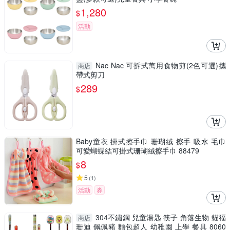
1,280
$
活動
Nac Nac 可拆式萬用食物剪(2色可選)攜
商店
帶式剪刀
289
$
Baby童衣 掛式擦手巾 珊瑚絨 擦手 吸水 毛巾
可愛蝴蝶結可掛式珊瑚絨擦手巾 88479
8
$
5
(
1
)
活動
券
304不鏽鋼 兒童湯匙 筷子 角落生物 貓福
商店
珊迪 佩佩豬 麵包超人 幼稚園 上學 餐具 8060