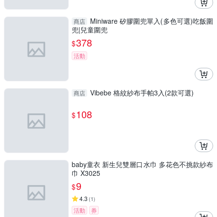
Miniware 矽膠圍兜單入(多色可選)吃飯圍
商店
兜|兒童圍兜
378
$
活動
Vibebe 格紋紗布手帕3入(2款可選)
商店
108
$
baby童衣 新生兒雙層口水巾 多花色不挑款紗布
巾 X3025
9
$
4.3
(
1
)
活動
券