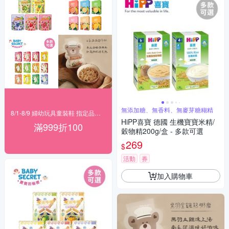
無添加糖、無香料、無麥芽糖糊精
8/1-8/9 婦幼玩具童裝鞋 指定品滿999折100
HiPP喜寶 德國 生機寶寶米精/
滿999折100
穀物精200g/盒 - 多款可選
269
$
活動
券
加入購物車