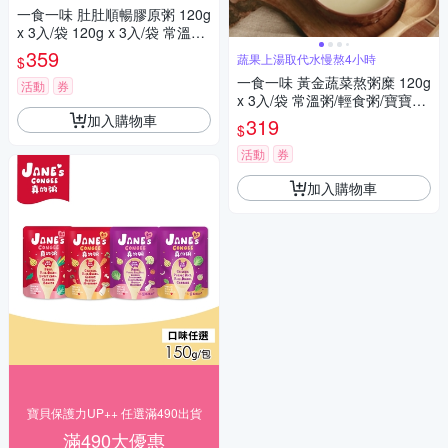
一食一味 肚肚順暢膠原粥 120g
x 3入/袋 120g x 3入/袋 常溫粥/
輕食粥/寶寶粥/副食品
359
蔬果上湯取代水慢熬4小時
$
一食一味 黃金蔬菜熬粥糜 120g
活動
券
x 3入/袋 常溫粥/輕食粥/寶寶粥/
副食品
加入購物車
319
$
活動
券
加入購物車
寶貝保護力UP++ 任選滿490出貨
滿490大優惠