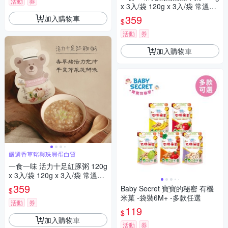
活動
券
x 3入/袋 120g x 3入/袋 常溫粥/
輕食粥/寶寶粥/副食品
359
加入購物車
$
活動
券
加入購物車
嚴選香草豬與珠貝蛋白質
一食一味 活力十足紅豚粥 120g
x 3入/袋 120g x 3入/袋 常溫粥/
輕食粥/寶寶粥/副食品
359
Baby Secret 寶寶的秘密 有機
$
米菓 -袋裝6M+ -多款任選
活動
券
119
$
加入購物車
活動
券