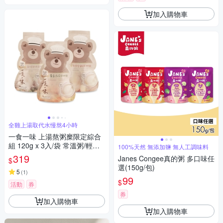
加入購物車
全雞上湯取代水慢熬4小時
一食一味 上湯熬粥糜限定綜合
組 120g x 3入/袋 常溫粥/輕食
100%天然 無添加鹽 無人工調味料
粥/寶寶粥/副食品
319
Janes Congee真的粥 多口味任
$
選(150g/包)
5
(
1
)
99
$
活動
券
券
加入購物車
加入購物車