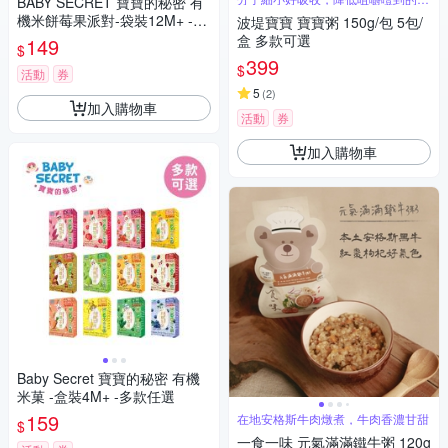
BABY SECRET 寶寶的秘密 有
能性
機米餅莓果派對-袋裝12M+ -多
波堤寶寶 寶寶粥 150g/包 5包/
款任選
盒 多款可選
149
$
399
$
活動
券
5
(
2
)
加入購物車
活動
券
加入購物車
Baby Secret 寶寶的秘密 有機
米菓 -盒裝4M+ -多款任選
159
在地安格斯牛肉燉煮，牛肉香濃甘甜
$
一食一味 元氣滿滿鐵牛粥 120g