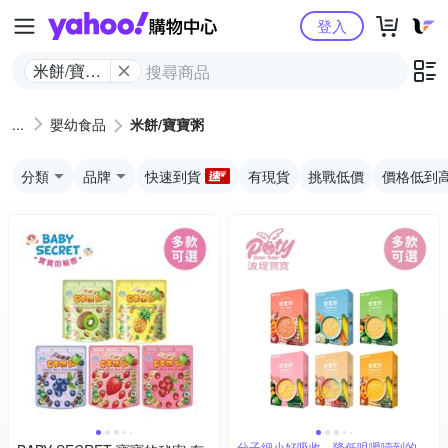
Yahoo購物中心
登入
米餅/寶寶
粥
嬰幼食品
米餅/寶寶粥
分類
品牌
快速到貨
有現貨
挑戰低價
價格低到
分子細小好吸收，降低咀嚼噎到的可