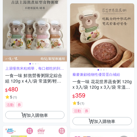
上湯慢熬米粒精華，每口都吃的到頂
級全米粥
藜麥兼顧植物性優質蛋白補給
一食一味 鮮熬營養粥限定綜合
組 120g x 4入/袋 常溫粥/輕食
一食一味 花花世界蔬食粥 120g
粥/寶寶粥/副食品
x 3入/袋 120g x 3入/袋 常溫粥/
480
$
輕食粥/寶寶粥/副食品
359
$
5
(
1
)
5
(
1
)
活動
券
活動
券
加入購物車
加入購物車