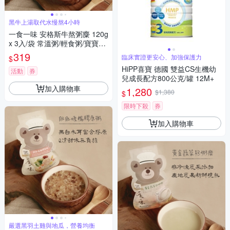
黑牛上湯取代水慢熬4小時
一食一味 安格斯牛熬粥麋 120g
x 3入/袋 常溫粥/輕食粥/寶寶粥/
副食品
319
臨床實證更安心、加強保護力
$
HiPP喜寶 德國 雙益CS生機幼
活動
券
兒成長配方800公克/罐 12M+
加入購物車
1,280
$1,380
$
限時下殺
券
加入購物車
嚴選黑羽土雞與地瓜，營養均衡