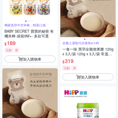
獨家造型中空米棒，輕盈口感
BABY SECRET 寶寶的秘密 有
機米棒-袋裝9M+- 多款可選
189
全雞上湯取代水慢熬4小時
$
一食一味 黑羽全雞熬粥糜 120g
活動
券
x 3入/袋 120g x 3入/袋 常溫粥/
輕食粥/寶寶粥/副食品
加入購物車
319
$
活動
券
加入購物車