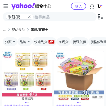
Yahoo購物中心
登入
米餅/寶寶
粥
嬰幼食品
米餅/寶寶粥
分類
品牌
快速到貨
有現貨
挑戰低價
價格低到
米與蔬果的完美結合
米與蔬果的完美結合