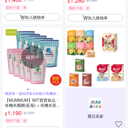
1,280
$
$1,380
$
限時下殺
券
限時下殺
券
加入購物車
加入購物車
補貨中
喝著第一道純淨泉水的銀川有機米製
作
【MUMMUM】MIT寶寶食品 -
有機米圈圈(藍莓) + 有機米星星
(綜合穀粒) 5+5 包組
1,190
$1,290
$
麗兒采家
限時下殺
券