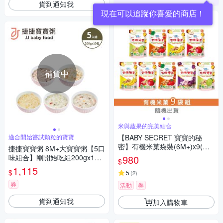
貨到通知我
現在可以追蹤你喜愛的商店！
補貨中
米與蔬果的完美結合
適合開始嘗試顆粒的寶寶
【BABY SECRET 寶寶的秘
密】有機米菓袋裝(6M+)x9(口
捷捷寶寶粥 8M+大寶寶粥【5口
味隨機)
味組合】剛開始吃組200gx10
980
$
包
1,115
$
5
(
2
)
券
活動
券
貨到通知我
加入購物車