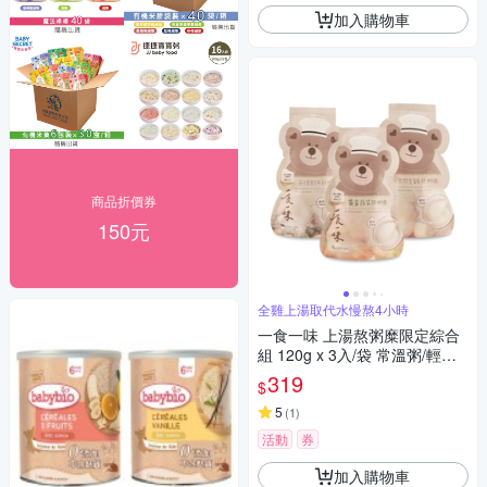
加入購物車
商品折價券
150元
全雞上湯取代水慢熬4小時
一食一味 上湯熬粥糜限定綜合
組 120g x 3入/袋 常溫粥/輕食
粥/寶寶粥/副食品
319
$
5
(
1
)
活動
券
加入購物車