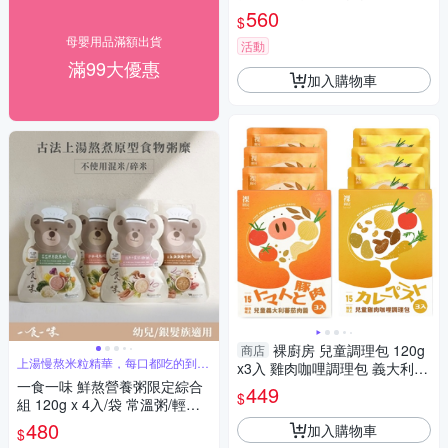
粥
560
$
母嬰用品滿額出貨
活動
滿99大優惠
加入購物車
裸廚房 兒童調理包 120g
商店
上湯慢熬米粒精華，每口都吃的到頂
x3入 雞肉咖哩調理包 義大利番
級全米粥
一食一味 鮮熬營養粥限定綜合
茄肉醬 調理包 常溫調理包 副食
449
$
組 120g x 4入/袋 常溫粥/輕食
品 0424
粥/寶寶粥/副食品
480
加入購物車
$