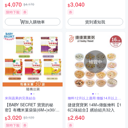
x32包
4,070
3,040
$4,170
$
$
限時下殺
券
券
加入購物車
貨到通知我
補貨中
米與蔬果的完美結合
燴料12月以上適用 燉飯14月以上適
用
【BABY SECRET 寶寶的秘
捷捷寶寶粥 14M+燉飯燴料【1
密】有機米菓袋裝(6M+)x30/
6口味組合】繽紛組共32入
箱-隨機出貨
3,020
2,640
$3,120
$
$
限時下殺
券
券