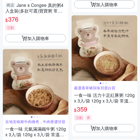
加入購物車
Jane s Congee 真的粥4
商店
入盒裝(多款可選)寶寶粥 常溫
粥
376
$
活動
加入購物車
嚴選香草豬與珠貝蛋白質
一食一味 活力十足紅豚粥 120g
x 3入/袋 120g x 3入/袋 常溫粥/
輕食粥/寶寶粥/副食品
359
$
活動
券
在地安格斯牛肉燉煮，牛肉香濃甘甜
加入購物車
一食一味 元氣滿滿鐵牛粥 120g
x 3入/袋 120g x 3入/袋 常溫粥/