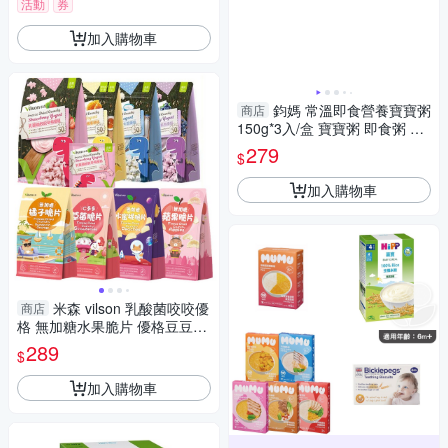
活動
券
加入購物車
鈞媽 常溫即食營養寶寶粥
商店
150g*3入/盒 寶寶粥 即食粥 副
食品 8001 鈞媽御食堂
279
$
加入購物車
米森 vilson 乳酸菌咬咬優
商店
格 無加糖水果脆片 優格豆豆餅
優格球 恐龍 水果乾 嬰兒餅乾 5
289
$
361
加入購物車