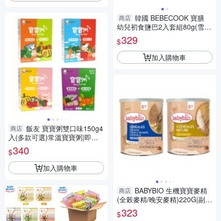
韓國 BEBECOOK 寶膳
商店
幼兒初食鹽巴2入套組80g(雪花
鹽+風味鹽)
329
$
加入購物車
飯友 寶寶粥雙口味150g4
商店
入(多款可選)常溫寶寶粥|即食
粥|副食品
340
$
加入購物車
BABYBIO 生機寶寶麥精
商店
(全榖麥精/晚安麥精)220G|副食
品
323
$