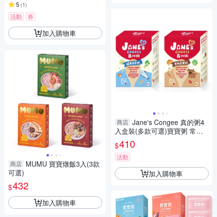
5
(
1
)
活動
券
加入購物車
Jane's Congee 真的粥4
商店
入盒裝(多款可選)寶寶粥 常溫
粥
410
$
活動
MUMU 寶寶燉飯3入(3款
商店
可選)
加入購物車
432
$
加入購物車