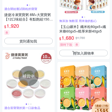
適合開始嘗試顆粒的寶寶
捷捷冷凍寶寶粥 8M+大寶寶粥
【12口味組合】有點飽組150g
無添加 無麩質 用米做的點心
x24包
1,920
$
【玉山碾米】纖米粒80gx5+纖
米條60gx5+糙厚米餅40gx5
券
1,680
$1,780
$
貨到通知我
限時下殺
券
加入購物車
補貨中
適合當寶寶的第一口副食品