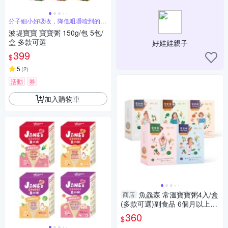
分子細小好吸收，降低咀嚼噎到的可
能性
波堤寶寶 寶寶粥 150g/包 5包/
盒 多款可選
好娃娃親子
399
$
5
(
2
)
活動
券
加入購物車
魚鱻森 常溫寶寶粥4入/盒
商店
(多款可選)副食品 6個月以上適
用
360
$