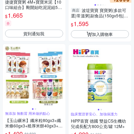
捷捷寶寶粥 4M+寶寶米泥【10
口味組合】剛開始吃泥泥組50g
波堤寶寶 寶寶粥(多款可
商店
x40包
1,665
選)常溫粥|副食品(150gx5包|
$
盒)5盒組
1,595
券
$
貨到通知我
加入購物車
無添加 無麩質 用米做的點心
臨床實證更安心、加強保護力
【玉山碾米】纖米粒80gx3+纖
HiPP喜寶 德國 雙益CS生機幼
米條60gx3+糙厚米餅40gx3+Mi
兒成長配方800公克/罐 12M+
iGA有機米棒30g隨機x4
1,400
$1,500