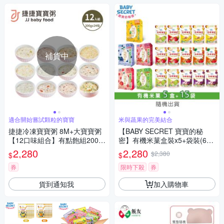
補貨中
適合開始嘗試顆粒的寶寶
米與蔬果的完美結合
捷捷冷凍寶寶粥 8M+大寶寶粥
【BABY SECRET 寶寶的秘
【12口味組合】有點飽組200g
密】有機米菓盒裝x5+袋裝(6M
x24包
+)x15-隨機出貨
2,280
2,280
$2,380
$
$
券
限時下殺
券
貨到通知我
加入購物車