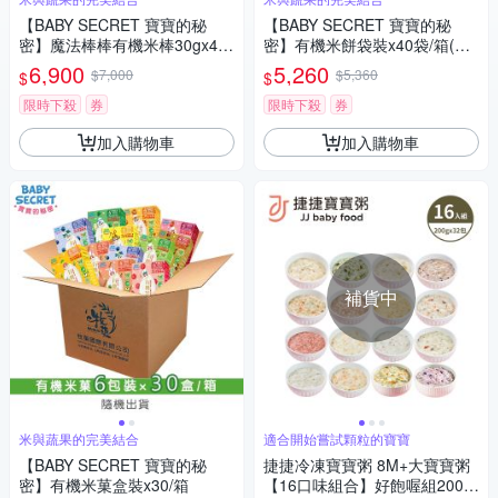
【BABY SECRET 寶寶的秘
【BABY SECRET 寶寶的秘
密】魔法棒棒有機米棒30gx40
密】有機米餅袋裝x40袋/箱(口
袋(隨機)
味隨機)
6,900
5,260
$7,000
$5,360
$
$
限時下殺
券
限時下殺
券
加入購物車
加入購物車
補貨中
米與蔬果的完美結合
適合開始嘗試顆粒的寶寶
【BABY SECRET 寶寶的秘
捷捷冷凍寶寶粥 8M+大寶寶粥
密】有機米菓盒裝x30/箱
【16口味組合】好飽喔組200g