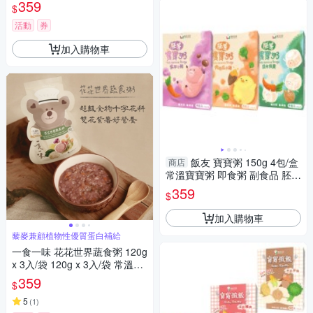
輕食粥/寶寶粥/副食品
359
$
活動
券
加入購物車
飯友 寶寶粥 150g 4包/盒
商店
常溫寶寶粥 即食粥 副食品 胚芽
粥 常溫即食營養寶寶粥 6375
359
$
加入購物車
藜麥兼顧植物性優質蛋白補給
一食一味 花花世界蔬食粥 120g
x 3入/袋 120g x 3入/袋 常溫粥/
輕食粥/寶寶粥/副食品
359
$
5
(
1
)