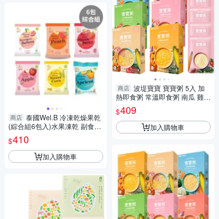
波堤寶寶 寶寶粥 5入 加
商店
熱即食粥 常溫即食粥 南瓜 雞肉
鮭魚 豬肉 滴雞精 副食品 6728
409
$
泰國Wel.B 冷凍乾燥果乾
商店
(綜合組6包入)水果凍乾 副食品
加入購物車
寶寶零食
410
$
加入購物車