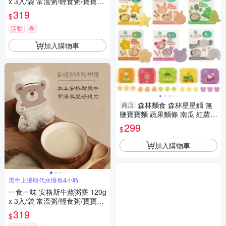
x 3入/袋 常溫粥/輕食粥/寶寶粥/
副食品
319
$
活動
券
加入購物車
森林麵食 森林星星麵 無
商店
鹽寶寶麵 蔬果麵條 南瓜 紅蘿蔔
番薯 紫薯 蔬菜 寶寶麵 森森星
299
$
球2015
加入購物車
黑牛上湯取代水慢熬4小時
一食一味 安格斯牛熬粥麋 120g
x 3入/袋 常溫粥/輕食粥/寶寶粥/
副食品
319
$