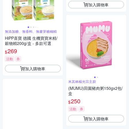
加入購物車
無添加糖、無香料、無麥芽糖糊精
HiPP喜寶 德國 生機寶寶米精/
穀物精200g/盒 - 多款可選
269
$
活動
券
加入購物車
米其林楊光宗主廚
(MUMU)田園豬肉粥150gx2包/
盒
250
$
活動
券
加入購物車