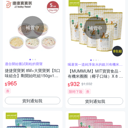
補貨中
補貨中
適合開始嘗試顆粒的寶寶
喝著第一道純淨泉水的銀川有機米製
作
捷捷寶寶粥 8M+大寶寶粥【5口
【MUMMUM】MIT寶寶食品 -
味組合】剛開始吃組150gx10
有機米圈圈（椰子口味）X 8 包
包
組
965
932
$
$1,032
$
券
限時下殺
券
貨到通知我
貨到通知我