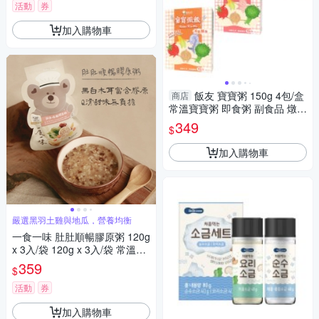
活動
券
加入購物車
飯友 寶寶粥 150g 4包/盒
商店
常溫寶寶粥 即食粥 副食品 燉飯
常溫即食營養寶寶粥 6375
349
$
加入購物車
嚴選黑羽土雞與地瓜，營養均衡
一食一味 肚肚順暢膠原粥 120g
x 3入/袋 120g x 3入/袋 常溫粥/
輕食粥/寶寶粥/副食品
359
$
活動
券
加入購物車