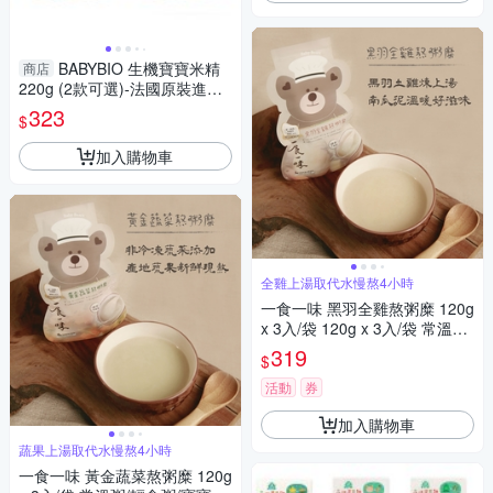
BABYBIO 生機寶寶米精
商店
220g (2款可選)-法國原裝進口6
個月以上嬰幼兒專屬副食品
323
$
加入購物車
全雞上湯取代水慢熬4小時
一食一味 黑羽全雞熬粥糜 120g
x 3入/袋 120g x 3入/袋 常溫粥/
輕食粥/寶寶粥/副食品
319
$
活動
券
加入購物車
蔬果上湯取代水慢熬4小時
一食一味 黃金蔬菜熬粥糜 120g