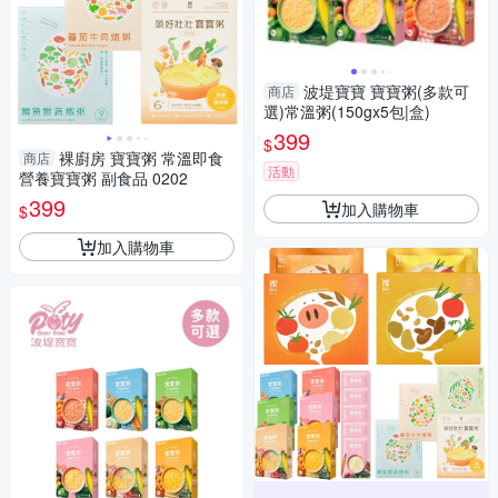
波堤寶寶 寶寶粥(多款可
商店
選)常溫粥(150gx5包|盒)
399
$
裸廚房 寶寶粥 常溫即食
商店
活動
營養寶寶粥 副食品 0202
399
加入購物車
$
加入購物車