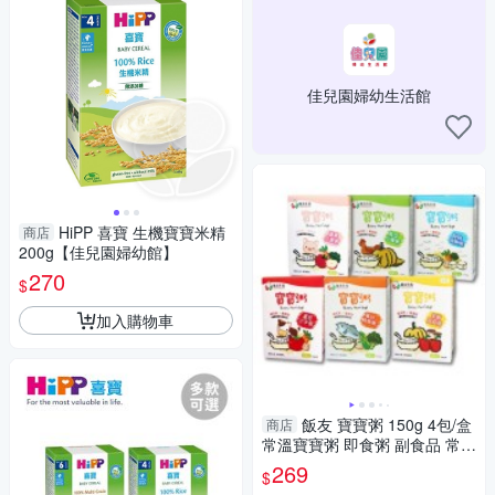
佳兒園婦幼生活館
HiPP 喜寶 生機寶寶米精
商店
200g【佳兒園婦幼館】
270
$
加入購物車
飯友 寶寶粥 150g 4包/盒
商店
常溫寶寶粥 即食粥 副食品 常溫
即食營養寶寶粥 6375
269
$