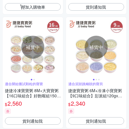
加入購物車
貨到通知我
補貨中
補貨中
適合開始嘗試顆粒的寶寶
適合泥狀跳糊狀的寶貝
捷捷冷凍寶寶粥 8M+大寶寶粥
捷捷寶寶粥 6M+冷凍小寶寶粥
【16口味組合】好飽喔組150g
【9口味組合】彭派組120gx36
x32包
包
2,560
2,340
$
$
券
券
貨到通知我
貨到通知我