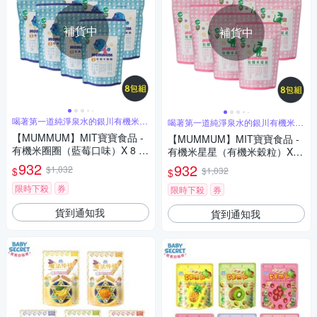
補貨中
補貨中
喝著第一道純淨泉水的銀川有機米製
喝著第一道純淨泉水的銀川有機米製
作
作
【MUMMUM】MIT寶寶食品 -
【MUMMUM】MIT寶寶食品 -
有機米圈圈（藍莓口味）X 8 包
有機米星星（有機米穀粒）X 8
組
包組
932
932
$1,032
$
$1,032
$
限時下殺
券
限時下殺
券
貨到通知我
貨到通知我