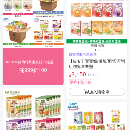
寶寶吃飯的新選擇
【飯友】寶寶麵/燉飯/粥/蛋蛋粥
8/1-8/9 婦幼玩具童裝鞋 指定品滿999折100
組贈兒童餐墊
滿999折100
2,150
$2,250
$
限時下殺
券
加入購物車