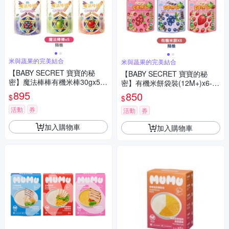
米與蔬果的完美結合
米與蔬果的完美結合
【BABY SECRET 寶寶的秘
【BABY SECRET 寶寶的秘
密】魔法棒棒有機米棒30gx5
密】有機米餅袋裝(12M+)x6-口
(隨機)
味隨機
895
850
$
$
活動
券
活動
券
加入購物車
加入購物車