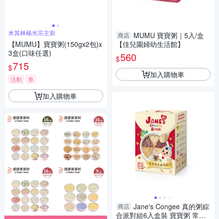
米其林楊光宗主廚
MUMU 寶寶粥｜5入/盒
商店
【MUMU】寶寶粥(150gx2包)x
【佳兒園婦幼生活館】
3盒(口味任選)
560
$
715
$
加入購物車
活動
券
加入購物車
Jane's Congee 真的粥綜
商店
合派對組6入盒裝 寶寶粥 常溫