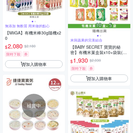
無添加 無麩質 用米做的點心
【MiiGA】有機米棒30g隨機x2
0
米與蔬果的完美結合
2,080
$2,180
$
【BABY SECRET 寶寶的秘
密】有機米菓盒裝x10+袋裝(6
限時下殺
券
M+)x5-隨機出貨
1,930
$2,030
$
加入購物車
限時下殺
券
加入購物車
補貨中