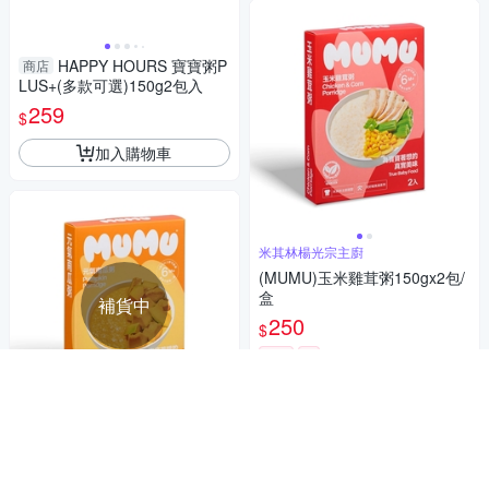
HAPPY HOURS 寶寶粥P
商店
LUS+(多款可選)150g2包入
259
$
加入購物車
米其林楊光宗主廚
(MUMU)玉米雞茸粥150gx2包/
盒
補貨中
250
$
活動
券
加入購物車
米其林楊光宗主廚
(MUMU)元氣南瓜粥150gx2包/