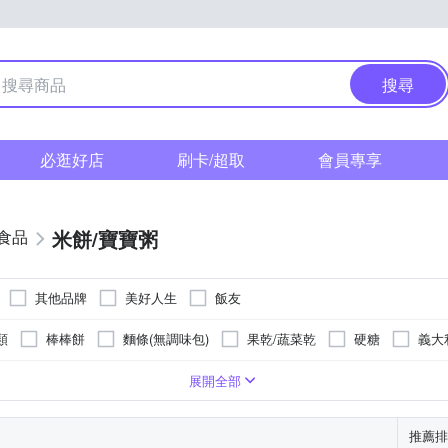
搜尋
必逛好店
刷卡/超取
會員專享
米餅/寶寶粥
食品
其他品牌
美好人生
飯友
類
棒棒餅
麵條(無調味包)
果乾/蔬菜乾
硬糖
義大
類
麵條(附調味包)
示
罐裝
無使用肉類
幼兒蔬果泥
詳見商品說明
詳見商品說明
幼兒肉泥
依包裝顯示
依商品包裝顯示
奶粉
韓國
台灣；牛肉(澳洲)；豬
顯示於圖片上
/
展開全部
；牛肉(澳洲)；豬肉(台灣)
台灣金門
詳見商品包裝說明
依包裝上顯示
詳見商品規格說明
牛肉(澳洲)
推薦排
灣)