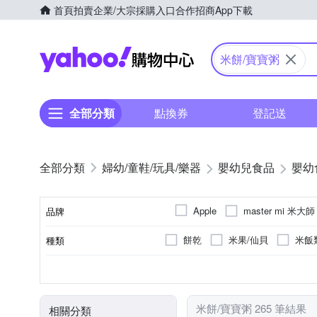
首頁
拍賣
企業/大宗採購入口
合作招商
App下載
Yahoo購物中心
米餅/寶寶粥
全部分類
點換券
登記送
婦幼/童鞋/玩具/樂器
嬰幼兒食品
嬰幼
master mi 米大師
Apple
品牌
餅乾
米果/仙貝
米飯
種類
品牌名稱
爆米花
加工品
麵食
台灣
幼兒磨牙餅/米餅
海鮮
豬肉-台灣、牛肉-澳洲
全素
碗裝
雞
葷
袋裝
依商品包裝顯
豬
盒裝
米精/麥精
台灣
牛
/
製造/加工地
商品種類
肉品種類
原料原產地
葷/素
外包裝型式
詳見商品包裝
詳見商品說明詳見商品說明
台灣
-
米餅/寶寶粥 265 筆結果
相關分類
牛肉(澳洲)；豬肉(台灣)；雞肉(台