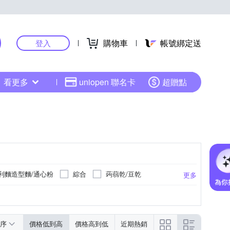
購物車
帳號綁定送
登入
看更多
uniopen 聯名卡
超贈點
利麵造型麵/通心粉
綜合
蒟蒻乾/豆乾
更多
肉(台灣)；雞肉(台灣)
詳見商品包裝說明
台灣金門
不含肉品成分
更多
更多
；豬肉(台灣)
依包裝上顯示
序
價格低到高
價格高到低
近期熱銷