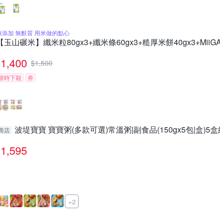
無添加 無麩質 用米做的點心
【玉山碾米】纖米粒80gx3+纖米條60gx3+糙厚米餅40gx3+MiiG
1,400
$
1,500
限時下殺
券
波堤寶寶 寶寶粥(多款可選)常溫粥|副食品(150gx5包|盒)5盒
商店
1,595
+2