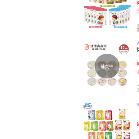
$
$
補貨中
$