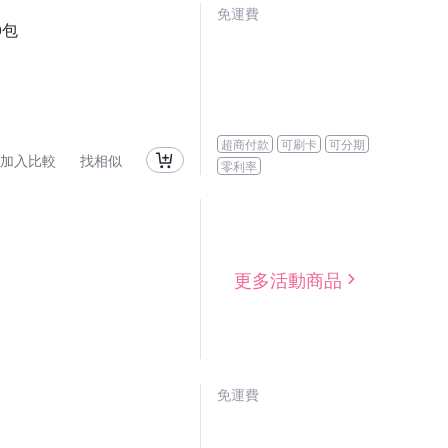
免運費
0包
超商付款
可刷卡
可分期
加入比較
找相似
零利率
更多活動商品
免運費