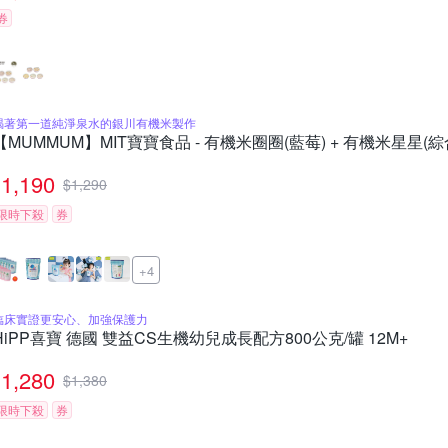
券
喝著第一道純淨泉水的銀川有機米製作
【MUMMUM】MIT寶寶食品 - 有機米圈圈(藍莓) + 有機米星星(綜合
1,190
$
1,290
限時下殺
券
+4
臨床實證更安心、加強保護力
HiPP喜寶 德國 雙益CS生機幼兒成長配方800公克/罐 12M+
1,280
$
1,380
限時下殺
券