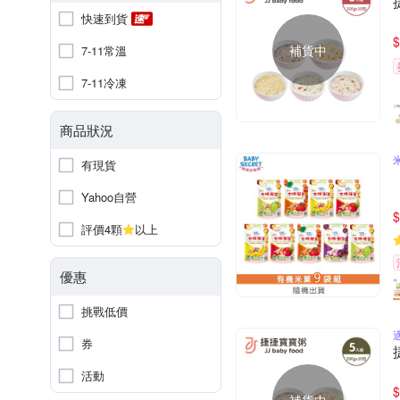
快速到貨
$
補貨中
7-11常溫
7-11冷凍
商品狀況
有現貨
Yahoo自營
$
評價4顆
以上
優惠
挑戰低價
券
活動
$