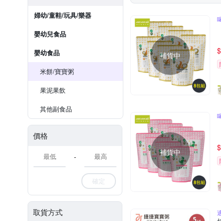
婦幼/童鞋/玩具/樂器
嬰幼兒食品
$
嬰幼食品
補貨中
米餅/寶寶粥
果泥果飲
其他副食品
價格
$
補貨中
-
確定
取貨方式