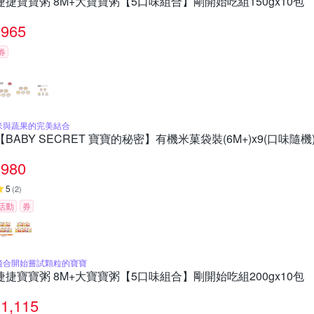
捷捷寶寶粥 8M+大寶寶粥【5口味組合】剛開始吃組150gx10包
965
券
米與蔬果的完美結合
【BABY SECRET 寶寶的秘密】有機米菓袋裝(6M+)x9(口味隨機
980
5
(
2
)
活動
券
適合開始嘗試顆粒的寶寶
捷捷寶寶粥 8M+大寶寶粥【5口味組合】剛開始吃組200gx10包
1,115