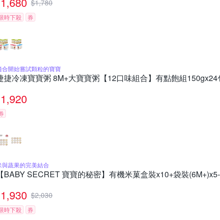
1,680
$
1,780
限時下殺
券
適合開始嘗試顆粒的寶寶
捷捷冷凍寶寶粥 8M+大寶寶粥【12口味組合】有點飽組150gx24
1,920
券
米與蔬果的完美結合
【BABY SECRET 寶寶的秘密】有機米菓盒裝x10+袋裝(6M+)x
1,930
$
2,030
限時下殺
券