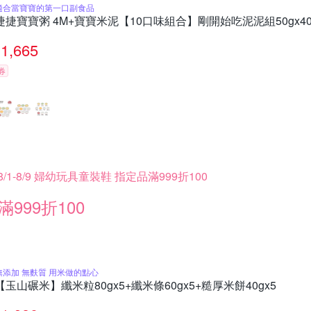
適合當寶寶的第一口副食品
捷捷寶寶粥 4M+寶寶米泥【10口味組合】剛開始吃泥泥組50gx4
1,665
券
8/1-8/9 婦幼玩具童裝鞋 指定品滿999折100
滿999折100
無添加 無麩質 用米做的點心
【玉山碾米】纖米粒80gx5+纖米條60gx5+糙厚米餅40gx5