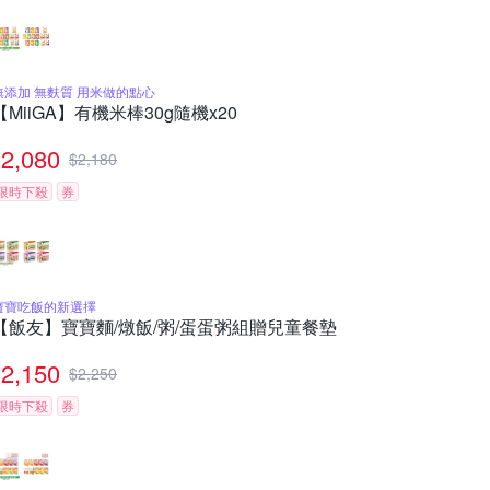
無添加 無麩質 用米做的點心
【MiiGA】有機米棒30g隨機x20
2,080
$
2,180
限時下殺
券
寶寶吃飯的新選擇
【飯友】寶寶麵/燉飯/粥/蛋蛋粥組贈兒童餐墊
2,150
$
2,250
限時下殺
券