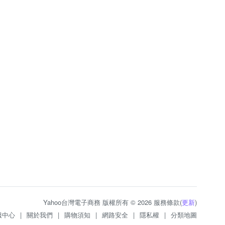
Yahoo台灣電子商務 版權所有 © 2026 服務條款(
更新
)
服中心
|
關於我們
|
購物須知
|
網路安全
|
隱私權
|
分類地圖