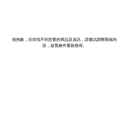
很抱歉，目前找不到您要的商品及資訊，請嘗試調整限縮內
容，放寬條件重新搜尋。