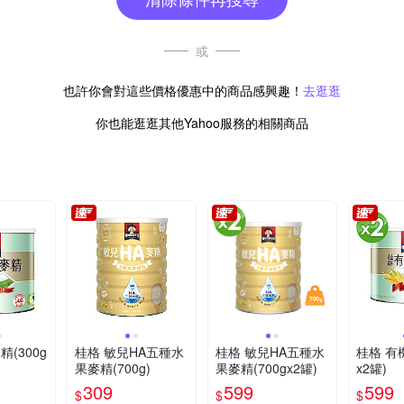
或
也許你會對這些價格優惠中的商品感興趣！
去逛逛
你也能逛逛其他Yahoo服務的相關商品
(300g
桂格 敏兒HA五種水
桂格 敏兒HA五種水
桂格 有機
果麥精(700g)
果麥精(700gx2罐)
x2罐)
309
599
599
$
$
$