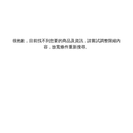
很抱歉，目前找不到您要的商品及資訊，請嘗試調整限縮內
容，放寬條件重新搜尋。