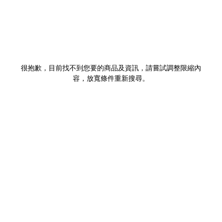
很抱歉，目前找不到您要的商品及資訊，請嘗試調整限縮內
容，放寬條件重新搜尋。