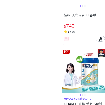
桂格 優成長素800g/罐
749
$
4.9
(
3
)
券
HMO 2-FL每份200mg
QUAKER 桂格 愛力心優護