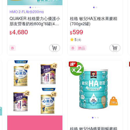
HMO 2-FL每份200mg
QUAKER 桂格愛力心優護小
桂格 敏兒HA五種水果麥精
朋友營養奶粉800g*6罐(4號
(700gx2罐)
3-7歲幼童適用 無添加蔗糖
4,680
599
$
$
銜接換奶好安心)
5
(
4
)
券
券
贈品
桂格 敏兒HA纖果順暢麥精