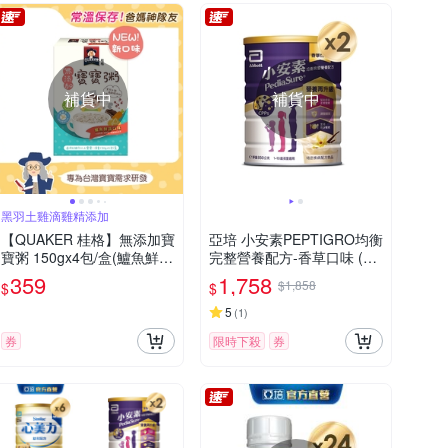
補貨中
補貨中
黑羽土雞滴雞精添加
【QUAKER 桂格】無添加寶
亞培 小安素PEPTIGRO均衡
寶粥 150gx4包/盒(鱸魚鮮
完整營養配方-香草口味 (85
蔬)
0g x 2入)
359
1,758
$1,858
$
$
5
(
1
)
券
限時下殺
券