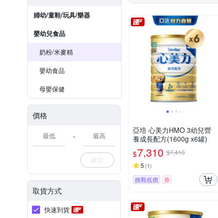
婦幼/童鞋/玩具/樂器
嬰幼兒食品
奶粉/米麥精
嬰幼食品
母嬰保健
價格
亞培 心美力HMO 3幼兒營
-
養成長配方(1600g x6罐)
7,310
$7,410
$
確定
5
(
1
)
挑戰低價
券
取貨方式
快速到貨