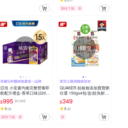
(
21
)
限時下殺
券
補貨中
補貨中
美國兒科醫師推薦第一品牌
黑羽土雞滴雞精添加
亞培 小安素均衡完整營養即
QUAKER 桂格無添加寶寶粥
飲配方禮盒-香草口味(220m
任選 150gx4包/盒(鮭魚鮮
l x15入)
蔬/牛肉番茄/海陸饗宴)
995
349
$1,095
$
$
5
5
(
3
)
(
2
)
限時下殺
券
券