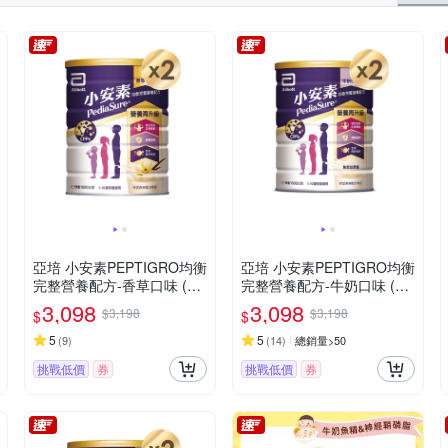
亞培 小安素PEPTIGRO均衡
亞培 小安素PEPTIGRO均衡
完整營養配方-香草口味 (16
完整營養配方-牛奶口味 (16
00g x 2入)
00g x 2入)
3,098
3,098
$3,198
$3,198
$
$
5
5
(
9
)
(
14
)
總銷量>50
挑戰低價
券
挑戰低價
券