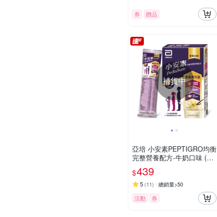
券
贈品
補貨中
亞培 小安素PEPTIGRO均衡
完整營養配方-牛奶口味 (48.
6g x 8包)
439
$
5
(
11
)
總銷量>50
活動
券