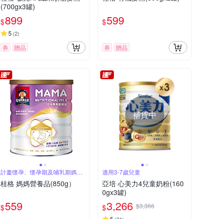
(700gx3罐)
899
599
$
$
5
(
2
)
券
贈品
券
贈品
補貨中
計畫懷孕、懷孕期及哺乳期媽媽
適用3-7歲兒童
適用
桂格 媽媽營養品(850g）
亞培 心美力4兒童奶粉(160
0gx3罐)
559
3,266
$3,366
$
$
5