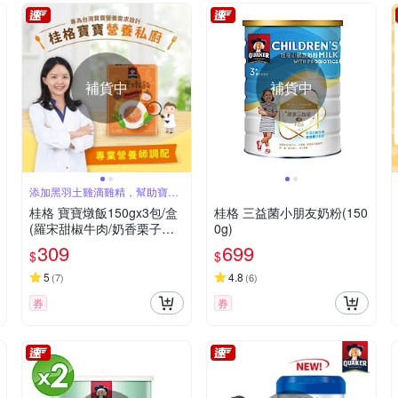
補貨中
補貨中
添加黑羽土雞滴雞精，幫助寶寶
成長發育
桂格 寶寶燉飯150gx3包/盒
桂格 三益菌小朋友奶粉(150
(羅宋甜椒牛肉/奶香栗子雞
0g)
肉/腰果起司豬肉/ 藜麥毛豆
309
699
$
$
鮮蝦)
5
4.8
(
7
)
(
6
)
券
券