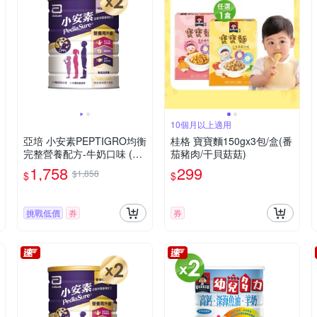
10個月以上適用
亞培 小安素PEPTIGRO均衡
桂格 寶寶麵150gx3包/盒(番
完整營養配方-牛奶口味 (85
茄豬肉/干貝菇菇)
0g x 2入)
1,758
299
$1,858
$
$
挑戰低價
券
券