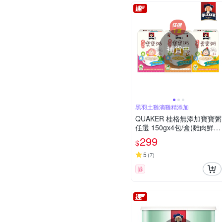
補貨中
黑羽土雞滴雞精添加
QUAKER 桂格無添加寶寶粥
任選 150gx4包/盒(雞肉鮮
蔬/豬肉鮮蔬/南瓜豆奶)
299
$
5
(
7
)
券