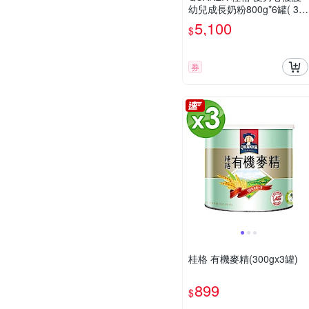
幼兒成長奶粉800g*6罐( 3號
1-3歲幼兒適用 無添加蔗糖
5,100
$
銜接換奶好安心)
券
桂格 有機麥精(300gx3罐)
899
$