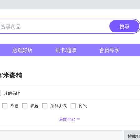
搜尋
必逛好店
刷卡/超取
會員專享
/米麥精
其他品牌
孕婦
奶粉
幼兒肉泥
其他
包裝顯示為主
請依外包裝顯示為主
愛爾蘭
愛爾蘭
荷蘭
荷蘭
如外包裝所示
如外包裝所示
22102473-00000-9
A-130961216-00000-6
-
-
A-12
展開全部
推薦排