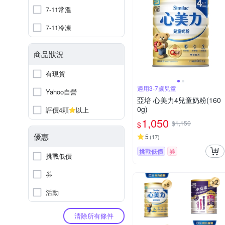
7-11常溫
7-11冷凍
商品狀況
有現貨
適用3-7歲兒童
Yahoo自營
亞培 心美力4兒童奶粉(160
0g)
評價4顆
以上
1,050
$1,150
$
優惠
5
(
17
)
挑戰低價
券
挑戰低價
券
活動
清除所有條件