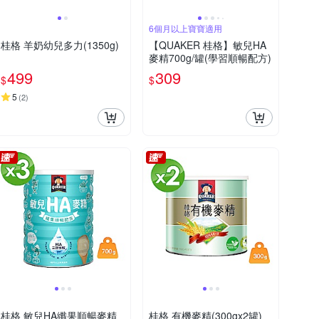
6個月以上寶寶適用
桂格 羊奶幼兒多力(1350g)
【QUAKER 桂格】敏兒HA
麥精700g/罐(學習順暢配方)
499
309
$
$
5
(
2
)
桂格 敏兒HA纖果順暢麥精
桂格 有機麥精(300gx2罐)