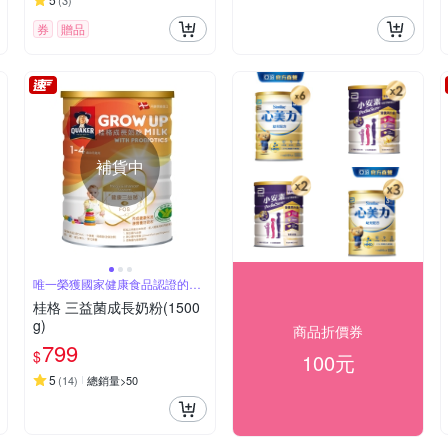
(
3
)
券
贈品
補貨中
唯一榮獲國家健康食品認證的成
長奶粉
桂格 三益菌成長奶粉(1500
g)
商品折價券
799
$
100元
5
(
14
)
總銷量>50