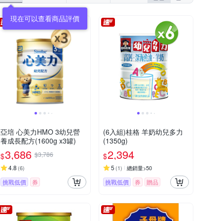
亞培 心美力HMO 3幼兒營
(6入組)桂格 羊奶幼兒多力
養成長配方(1600g x3罐)
(1350g)
3,686
2,394
$3,786
$
$
4.8
5
(
6
)
(
1
)
總銷量>50
挑戰低價
券
挑戰低價
券
贈品