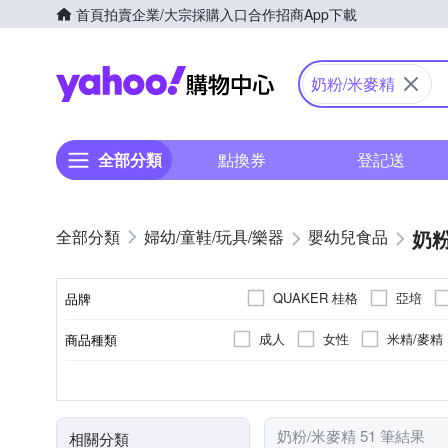
首頁
拍賣
企業/大宗採購入口
合作招商
App下載
Yahoo購物中心
奶粉/米麥精
全部分類
點換券
登記送
奶粉
婦幼/童鞋/玩具/樂器
嬰幼兒食品
QUAKER 桂格
亞培
品牌
成人
女性
米精/麥精
商品種類
品牌名稱
新加坡
新加坡
罐裝
袋裝
如外包裝所示
台灣
塑膠罐
請依外
A-154357012-00000-5
A 1
製造/加工地
原料原產地
包裝方式
食品業者登錄字號
奶粉/米麥精 51 筆結果
相關分類