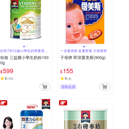
針對7到12歲小學生的營養需求
一盒愛美斯 多重營養 方便實惠
設計
桂格 三益菌小學生奶粉150
子母牌 即溶愛美斯(900g)
0g
599
155
$
$
5
5
(
10
)
(
4
)
挑戰低價