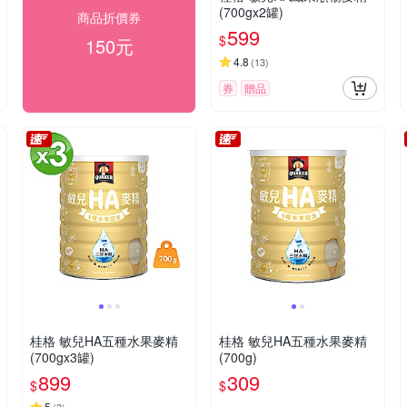
(700gx2罐)
商品折價券
599
$
150元
4.8
(
13
)
券
贈品
桂格 敏兒HA五種水果麥精
桂格 敏兒HA五種水果麥精
(700gx3罐)
(700g)
899
309
$
$
5