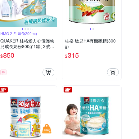
HMO 2-FL每份200mg
QUAKER 桂格愛力心優護幼
桂格 敏兒HA有機麥精(300
兒成長奶粉800g*1罐( 3號 1
g)
-3歲幼兒適用 無添加蔗糖
850
315
$
$
銜接換奶好安心)
券