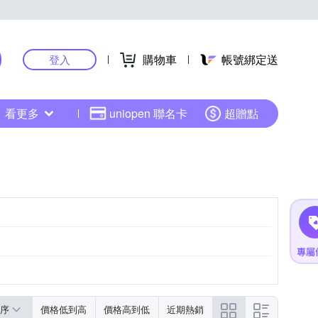
購物車
帳號綁定送
登入
看更多
uniopen 聯名卡
超贈點
2102473-00000-9
序
價格低到高
價格高到低
近期熱銷