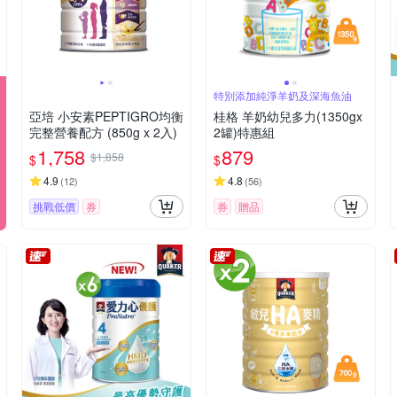
特別添加純淨羊奶及深海魚油
亞培 小安素PEPTIGRO均衡
桂格 羊奶幼兒多力(1350gx
完整營養配方 (850g x 2入)
2罐)特惠組
1,758
879
$1,858
$
$
4.9
4.8
(
12
)
(
56
)
挑戰低價
券
券
贈品