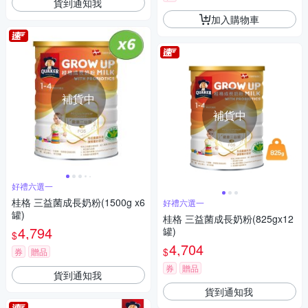
貨到通知我
加入購物車
補貨中
補貨中
好禮六選一
桂格 三益菌成長奶粉(1500g x6
好禮六選一
罐)
桂格 三益菌成長奶粉(825gx12
4,794
罐)
$
4,704
$
券
贈品
券
贈品
貨到通知我
貨到通知我