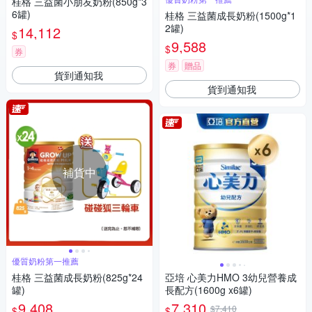
桂格 三益菌小朋友奶粉(850g*3
6罐)
桂格 三益菌成長奶粉(1500g*1
2罐)
14,112
$
9,588
$
券
券
贈品
貨到通知我
貨到通知我
補貨中
優質奶粉第一推薦
桂格 三益菌成長奶粉(825g*24
亞培 心美力HMO 3幼兒營養成
罐)
長配方(1600g x6罐)
9,408
7,310
$7,410
$
$