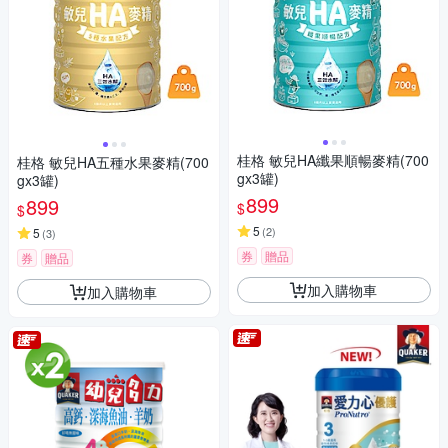
桂格 敏兒HA纖果順暢麥精(700
桂格 敏兒HA五種水果麥精(700
gx3罐)
gx3罐)
899
899
$
$
5
(
2
)
5
(
3
)
券
贈品
券
贈品
加入購物車
加入購物車