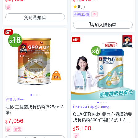
5
券
(
1
)
挑戰低價
券
貨到通知我
加入購物車
補貨中
好禮六選一
桂格 三益菌成長奶粉(825gx18
HMO 2-FL每份200mg
罐)
QUAKER 桂格 愛力心優護幼兒
7,056
成長奶粉800g*6罐( 3號 1-3歲
$
幼兒適用 無添加蔗糖 銜接換奶
5,100
$
券
贈品
好安心)
券