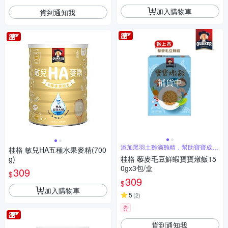
加入購物車
貨到通知我
補貨中
添加黑羽土雞滴雞精，幫助寶寶成長
桂格 敏兒HA五種水果麥精(700
發育
g)
桂格 藜麥毛豆鮮蝦寶寶燉飯15
0gx3包/盒
309
$
309
$
加入購物車
5
(
2
)
券
貨到通知我