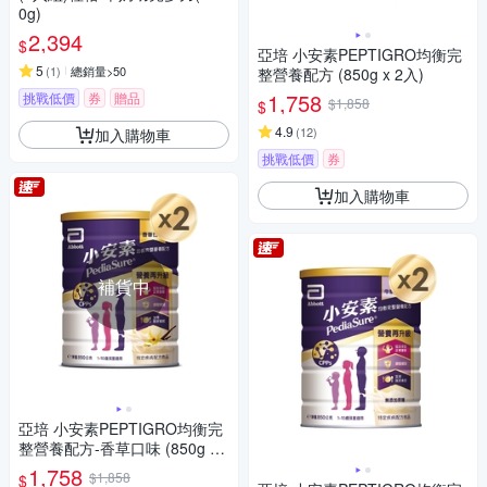
0g)
2,394
$
亞培 小安素PEPTIGRO均衡完
5
(
1
)
總銷量>50
整營養配方 (850g x 2入)
1,758
挑戰低價
券
贈品
$1,858
$
4.9
(
12
)
加入購物車
挑戰低價
券
加入購物車
補貨中
亞培 小安素PEPTIGRO均衡完
整營養配方-香草口味 (850g x
2入)
1,758
$1,858
$