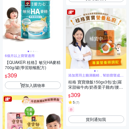
補貨中
6個月以上寶寶適用
【QUAKER 桂格】敏兒HA麥精
700g/罐(學習順暢配方)
309
添加黑羽土雞滴雞精，幫助寶寶成長
$
發育
桂格 寶寶燉飯150gx3包/盒(羅
加入購物車
宋甜椒牛肉/奶香栗子雞肉/腰果
起司豬肉/ 藜麥毛豆鮮蝦)
309
$
5
(
7
)
券
貨到通知我