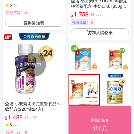
亞培 小安素PEPTIGRO均衡完
5
(
1
)
整營養配方-牛奶口味 (850g x
2入)
1,758
限時下殺
券
$1,858
$
挑戰低價
券
貨到通知我
加入購物車
補貨中
亞培 小安素均衡完整營養品即
飲配方(220mlx24入)
1,488
$1,588
$
商品折價券
5
(
8
)
150元
限時下殺
券