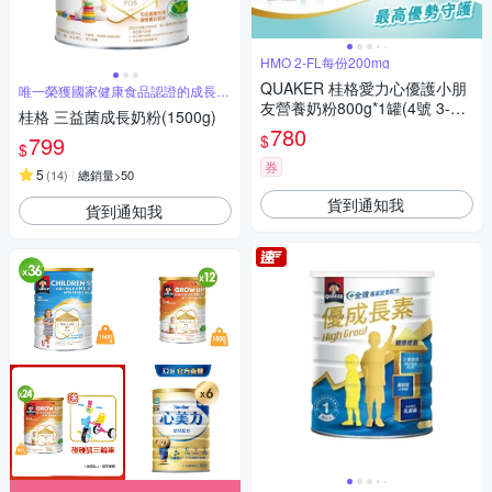
HMO 2-FL每份200mg
QUAKER 桂格愛力心優護小朋
唯一榮獲國家健康食品認證的成長奶
粉
友營養奶粉800g*1罐(4號 3-7
桂格 三益菌成長奶粉(1500g)
歲幼童適用 無添加蔗糖 銜接換
780
$
799
奶好安心)
$
券
5
(
14
)
總銷量>50
貨到通知我
貨到通知我