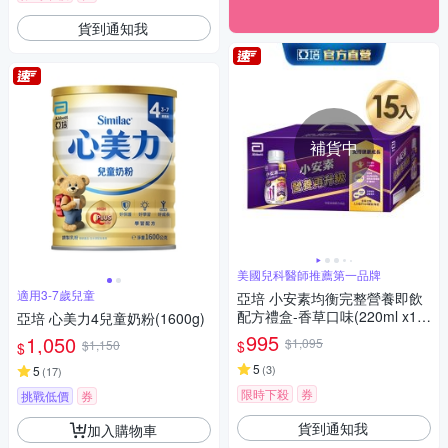
貨到通知我
補貨中
美國兒科醫師推薦第一品牌
適用3-7歲兒童
亞培 小安素均衡完整營養即飲
配方禮盒-香草口味(220ml x15
亞培 心美力4兒童奶粉(1600g)
入)
995
1,050
$1,095
$
$1,150
$
5
(
3
)
5
(
17
)
限時下殺
券
挑戰低價
券
貨到通知我
加入購物車