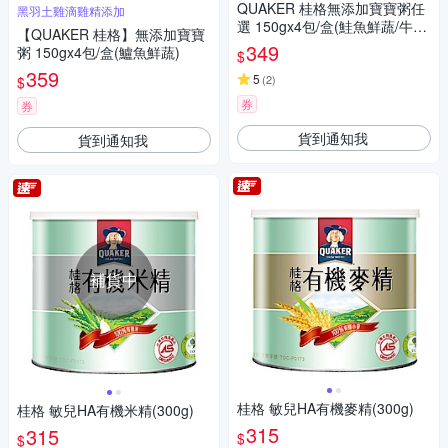
QUAKER 桂格無添加寶寶粥任
黑羽土雞滴雞精添加
選 150gx4包/盒(鮭魚鮮蔬/牛肉
【QUAKER 桂格】無添加寶寶
番茄/海陸饗宴)
349
粥 150gx4包/盒(鱸魚鮮蔬)
$
359
5
(
2
)
$
券
券
貨到通知我
貨到通知我
補貨中
桂格 敏兒HA有機麥精(300g)
桂格 敏兒HA有機米精(300g)
315
315
$
$