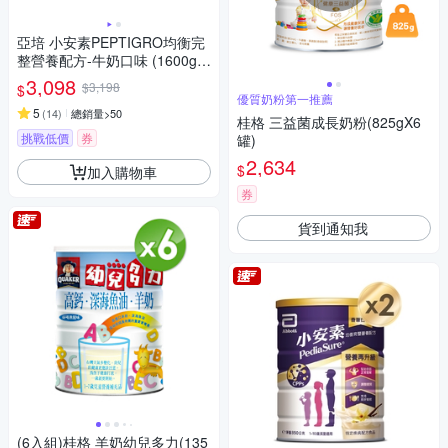
亞培 小安素PEPTIGRO均衡完
整營養配方-牛奶口味 (1600g x
2入)
3,098
$3,198
$
優質奶粉第一推薦
5
(
14
)
總銷量>50
桂格 三益菌成長奶粉(825gX6
挑戰低價
券
罐)
2,634
$
加入購物車
券
貨到通知我
(6入組)桂格 羊奶幼兒多力(135