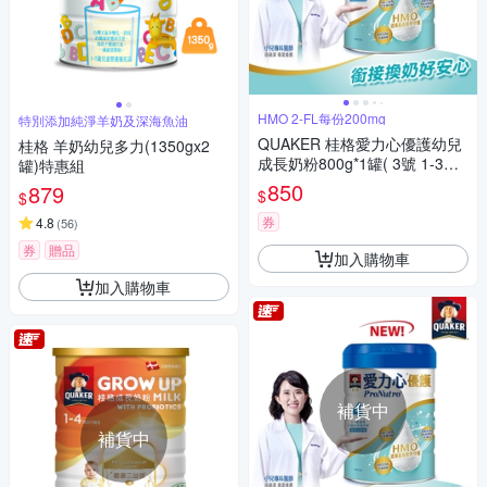
HMO 2-FL每份200mg
特別添加純淨羊奶及深海魚油
QUAKER 桂格愛力心優護幼兒
桂格 羊奶幼兒多力(1350gx2
成長奶粉800g*1罐( 3號 1-3歲
罐)特惠組
幼兒適用 無添加蔗糖 銜接換奶
850
879
$
$
好安心)
券
4.8
(
56
)
券
贈品
加入購物車
加入購物車
補貨中
補貨中