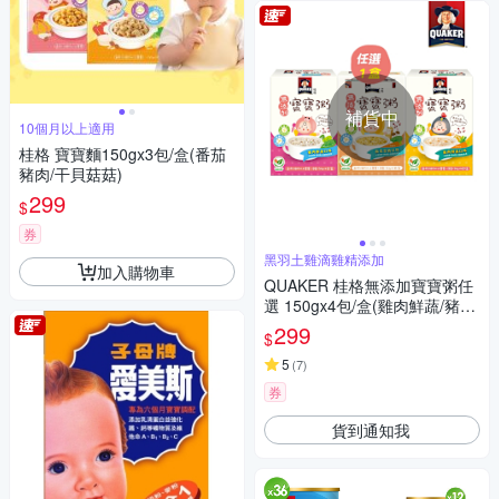
補貨中
10個月以上適用
桂格 寶寶麵150gx3包/盒(番茄
豬肉/干貝菇菇)
299
$
券
黑羽土雞滴雞精添加
加入購物車
QUAKER 桂格無添加寶寶粥任
選 150gx4包/盒(雞肉鮮蔬/豬肉
鮮蔬/南瓜豆奶)
299
$
5
(
7
)
券
貨到通知我