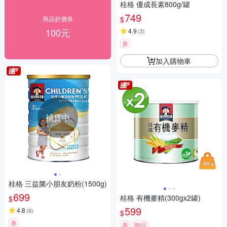
桂格 優成長素800g/罐
749
$
商品折價券
100元
4.9
(
3
)
券
加入購物車
補貨中
桂格 三益菌小朋友奶粉(1500g)
699
桂格 有機麥精(300gx2罐)
$
599
4.8
(
6
)
$
券
券
贈品