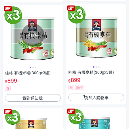
補貨中
桂格 有機麥精(300gx3罐)
桂格 有機米精(300gx3罐)
899
899
$
$
券
贈品
券
加入購物車
貨到通知我