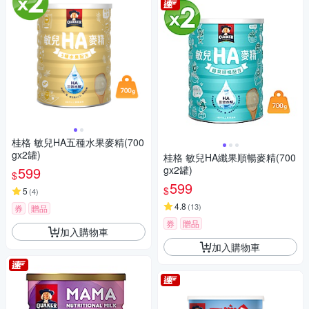
桂格 敏兒HA五種水果麥精(700
gx2罐)
桂格 敏兒HA纖果順暢麥精(700
599
gx2罐)
$
599
$
5
(
4
)
4.8
(
13
)
券
贈品
券
贈品
加入購物車
加入購物車