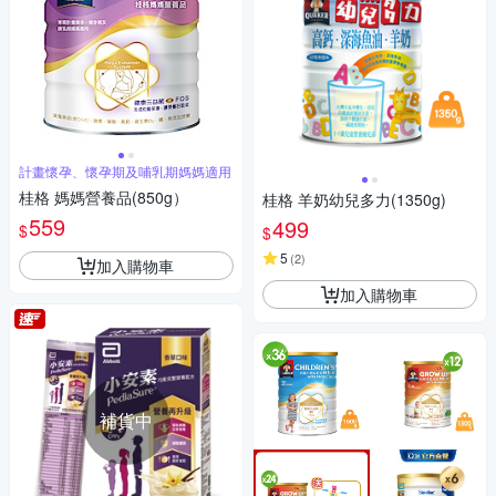
計畫懷孕、懷孕期及哺乳期媽媽適用
桂格 媽媽營養品(850g）
桂格 羊奶幼兒多力(1350g)
559
499
$
$
5
(
2
)
加入購物車
加入購物車
補貨中