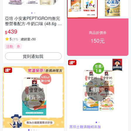
亞培 小安素PEPTIGRO均衡完
整營養配方-牛奶口味 (48.6g x
8包)
439
$
商品折價券
5
(
11
)
總銷量>50
150元
活動
券
貨到通知我
補貨中
補貨中
黑羽土雞滴雞精添加