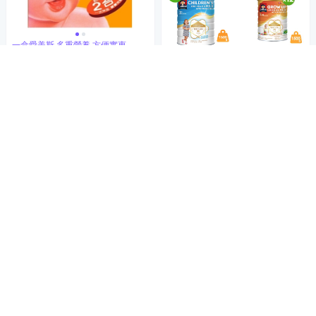
一盒愛美斯 多重營養 方便實惠
子母牌 即溶愛美斯(900g)
155
$
5
(
4
)
挑戰低價
加入購物車
商品折價券
50元