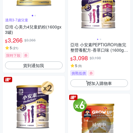
適用3-7歲兒童
亞培 心美力4兒童奶粉(1600gx
3罐)
3,266
$3,366
$
亞培 小安素PEPTIGRO均衡完
5
(
21
)
整營養配方-香草口味 (1600g x
2入)
限時下殺
券
3,098
$3,198
$
貨到通知我
5
(
9
)
挑戰低價
券
加入購物車
補貨中