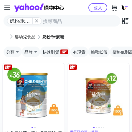
Yahoo購物中心
登入
奶粉/米麥
精
嬰幼兒食品
奶粉/米麥精
分類
品牌
快速到貨
有現貨
挑戰低價
價格低到
補貨中
補貨中
優質奶粉第一推薦