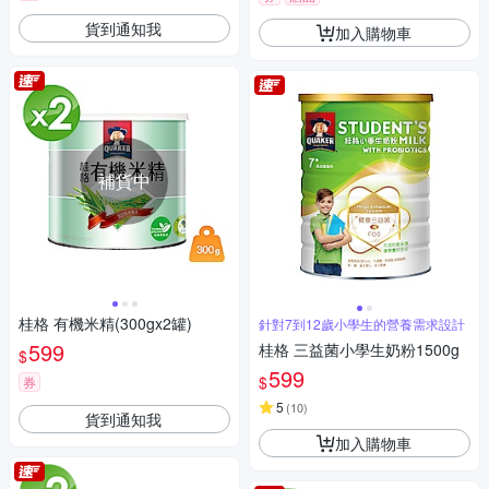
貨到通知我
加入購物車
補貨中
桂格 有機米精(300gx2罐)
針對7到12歲小學生的營養需求設計
599
桂格 三益菌小學生奶粉1500g
$
599
$
券
5
(
10
)
貨到通知我
加入購物車