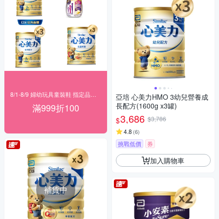
8/1-8/9 婦幼玩具童裝鞋 指定品滿999折100
亞培 心美力HMO 3幼兒營養成
長配方(1600g x3罐)
滿999折100
3,686
$3,786
$
4.8
(
6
)
挑戰低價
券
加入購物車
補貨中