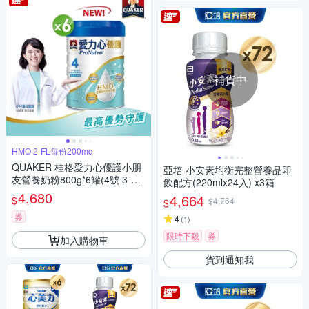
補貨中
HMO 2-FL每份200mg
QUAKER 桂格愛力心優護小朋
亞培 小安素均衡完整營養品即
友營養奶粉800g*6罐(4號 3-7
飲配方(220mlx24入) x3箱
歲幼童適用 無添加蔗糖 銜接換
4,680
4,664
$
$4,764
$
奶好安心)
券
4
(
1
)
限時下殺
券
加入購物車
貨到通知我