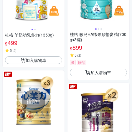
桂格 敏兒HA纖果順暢麥精(700
桂格 羊奶幼兒多力(1350g)
gx3罐)
499
$
899
$
5
(
2
)
5
(
2
)
加入購物車
券
贈品
加入購物車
補貨中
補貨中