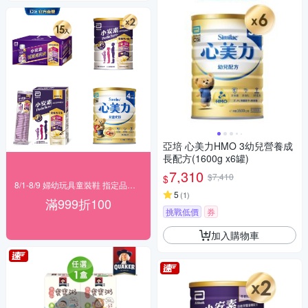
亞培 心美力HMO 3幼兒營養成
長配方(1600g x6罐)
7,310
$7,410
$
8/1-8/9 婦幼玩具童裝鞋 指定品滿999折100
5
(
1
)
滿999折100
挑戰低價
券
加入購物車