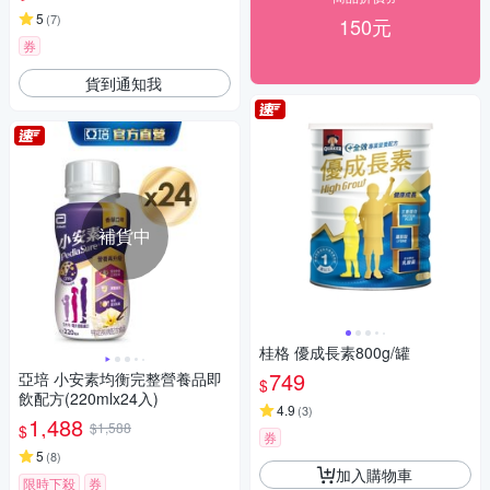
5
(
7
)
150元
券
貨到通知我
補貨中
桂格 優成長素800g/罐
749
亞培 小安素均衡完整營養品即
$
飲配方(220mlx24入)
4.9
(
3
)
1,488
$1,588
$
券
5
(
8
)
加入購物車
限時下殺
券