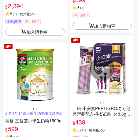
$
2,394
$
5
(
3
)
5
(
1
)
總銷量>50
券
贈品
挑戰低價
券
贈品
加入購物車
加入購物車
補貨中
亞培 小安素PEPTIGRO均衡完
針對7到12歲小學生的營養需求設計
整營養配方-牛奶口味 (48.6g x
8包)
桂格 三益菌小學生奶粉1500g
439
$
599
$
5
(
11
)
總銷量>50
5
(
10
)