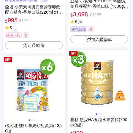
亞培 小安素PEPTIGRO均衡完
整營養配方-香草口味 (1600g x
亞培 小安素均衡完整營養即飲
2入)
配方禮盒-香草口味(220ml x15
3,098
$3,198
$
入)
995
$1,095
$
5
(
9
)
5
(
3
)
挑戰低價
券
限時下殺
券
加入購物車
貨到通知我
桂格 敏兒HA五種水果麥精(700
gx3罐)
(6入組)桂格 羊奶幼兒多力(135
0g)
899