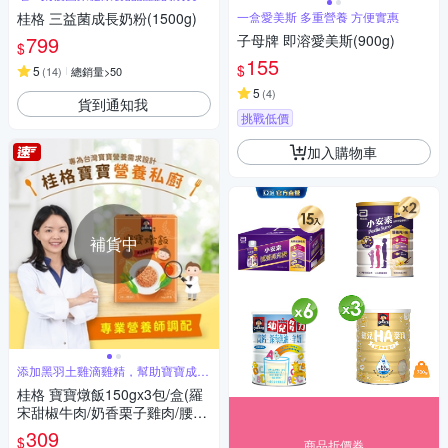
粉
桂格 三益菌成長奶粉(1500g)
一盒愛美斯 多重營養 方便實惠
799
子母牌 即溶愛美斯(900g)
$
155
$
5
(
14
)
總銷量>50
5
(
4
)
貨到通知我
挑戰低價
加入購物車
補貨中
添加黑羽土雞滴雞精，幫助寶寶成長
發育
桂格 寶寶燉飯150gx3包/盒(羅
宋甜椒牛肉/奶香栗子雞肉/腰果
起司豬肉/ 藜麥毛豆鮮蝦)
309
$
商品折價券