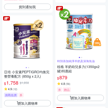
貨到通知我
特別添加純淨羊奶及深海魚油
桂格 羊奶幼兒多力(1350gx2
罐)特惠組
亞培 小安素PEPTIGRO均衡完
整營養配方 (850g x 2入)
879
$
1,758
$1,858
$
4.8
(
56
)
4.9
(
12
)
券
贈品
挑戰低價
券
加入購物車
加入購物車