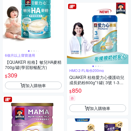
6個月以上寶寶適用
【QUAKER 桂格】敏兒HA麥精
700g/罐(學習順暢配方)
HMO 2-FL每份200mg
309
$
QUAKER 桂格愛力心優護幼兒
成長奶粉800g*1罐( 3號 1-3歲
加入購物車
幼兒適用 無添加蔗糖 銜接換奶
850
$
好安心)
券
加入購物車