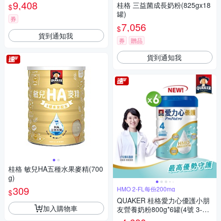
9,408
桂格 三益菌成長奶粉(825gx18
$
罐)
券
7,056
$
貨到通知我
券
贈品
貨到通知我
桂格 敏兒HA五種水果麥精(700
g)
309
HMO 2-FL每份200mg
$
QUAKER 桂格愛力心優護小朋
加入購物車
友營養奶粉800g*6罐(4號 3-7
歲幼童適用 無添加蔗糖 銜接換