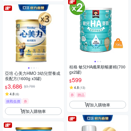
桂格 敏兒HA纖果順暢麥精(700
gx2罐)
亞培 心美力HMO 3幼兒營養成
長配方(1600g x3罐)
599
$
3,686
$3,786
$
4.8
(
13
)
4.8
(
6
)
券
贈品
挑戰低價
券
加入購物車
加入購物車