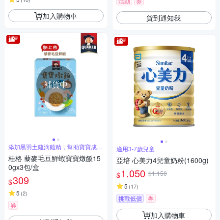
活動
券
加入購物車
貨到通知我
補貨中
添加黑羽土雞滴雞精，幫助寶寶成長
適用3-7歲兒童
發育
桂格 藜麥毛豆鮮蝦寶寶燉飯15
亞培 心美力4兒童奶粉(1600g)
0gx3包/盒
1,050
$1,150
$
309
$
5
(
17
)
5
(
2
)
挑戰低價
券
券
加入購物車