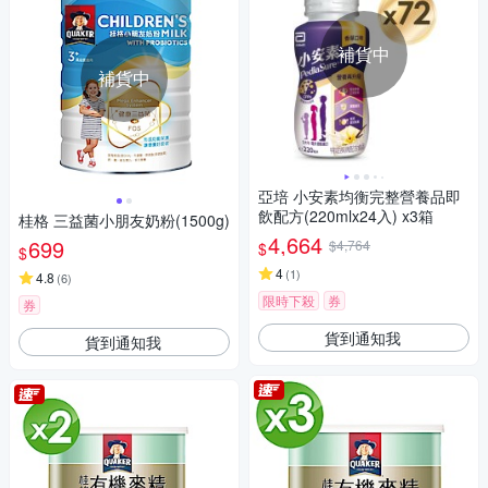
補貨中
補貨中
亞培 小安素均衡完整營養品即
飲配方(220mlx24入) x3箱
桂格 三益菌小朋友奶粉(1500g)
4,664
699
$4,764
$
$
4
(
1
)
4.8
(
6
)
限時下殺
券
券
貨到通知我
貨到通知我