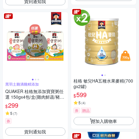
貨到通知我
補貨中
桂格 敏兒HA五種水果麥精(700
黑羽土雞滴雞精添加
gx2罐)
QUAKER 桂格無添加寶寶粥任
599
$
選 150gx4包/盒(雞肉鮮蔬/豬肉
鮮蔬/南瓜豆奶)
5
(
4
)
299
$
券
贈品
5
(
7
)
加入購物車
券
貨到通知我