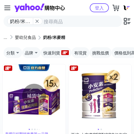
Yahoo購物中心
登入
奶粉/米麥
精
嬰幼兒食品
奶粉/米麥精
分類
品牌
快速到貨
有現貨
挑戰低價
價格低到
補貨中
美國兒科醫師推薦第一品牌