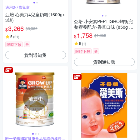
適用3-7歲兒童
亞培 心美力4兒童奶粉(1600gx
3罐)
亞培 小安素PEPTIGRO均衡完
3,266
整營養配方-香草口味 (850g x
$3,366
$
2入)
1,758
$1,858
$
5
(
21
)
5
(
1
)
限時下殺
券
限時下殺
券
貨到通知我
貨到通知我
補貨中
唯一榮獲國家健康食品認證的成長奶