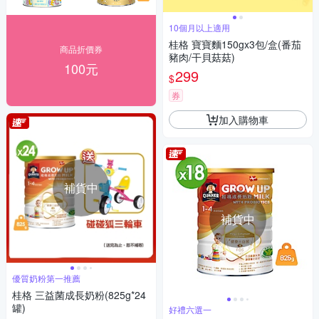
10個月以上適用
桂格 寶寶麵150gx3包/盒(番茄
商品折價券
豬肉/干貝菇菇)
100元
299
$
券
加入購物車
補貨中
補貨中
優質奶粉第一推薦
桂格 三益菌成長奶粉(825g*24
罐)
好禮六選一