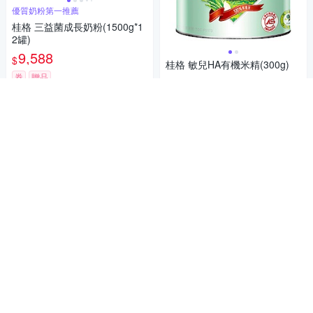
優質奶粉第一推薦
桂格 三益菌成長奶粉(1500g*1
2罐)
9,588
$
桂格 敏兒HA有機米精(300g)
券
贈品
315
$
貨到通知我
貨到通知我
補貨中
黑羽土雞滴雞精添加
HMO 2-FL每份200mg
【QUAKER 桂格】無添加寶寶
QUAKER 桂格 愛力心優護幼兒