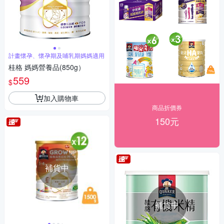
計畫懷孕、懷孕期及哺乳期媽媽適用
桂格 媽媽營養品(850g）
559
$
加入購物車
商品折價券
150元
補貨中
補貨中