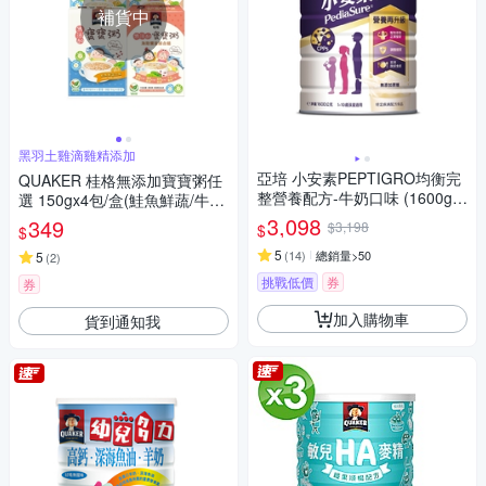
補貨中
黑羽土雞滴雞精添加
亞培 小安素PEPTIGRO均衡完
QUAKER 桂格無添加寶寶粥任
整營養配方-牛奶口味 (1600g x
選 150gx4包/盒(鮭魚鮮蔬/牛肉
2入)
番茄/海陸饗宴)
3,098
349
$3,198
$
$
5
(
14
)
總銷量>50
5
(
2
)
挑戰低價
券
券
加入購物車
貨到通知我