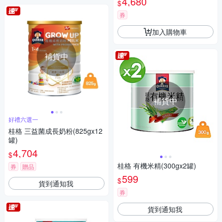
4,680
$
奶好安心)
券
加入購物車
補貨中
補貨中
好禮六選一
桂格 三益菌成長奶粉(825gx12
罐)
4,704
$
桂格 有機米精(300gx2罐)
券
贈品
599
$
貨到通知我
券
貨到通知我