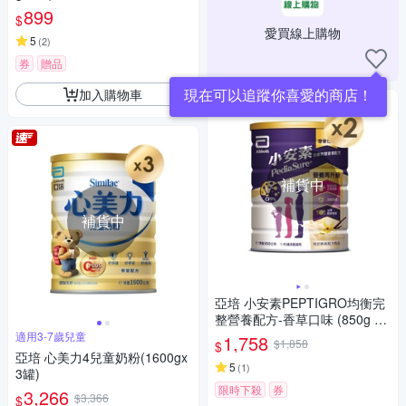
899
$
愛買線上購物
5
(
2
)
券
贈品
現在可以追蹤你喜愛的商店！
加入購物車
補貨中
補貨中
亞培 小安素PEPTIGRO均衡完
整營養配方-香草口味 (850g x
2入)
適用3-7歲兒童
1,758
$1,858
$
亞培 心美力4兒童奶粉(1600gx
5
(
1
)
3罐)
限時下殺
券
3,266
$3,366
$