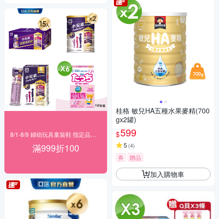
桂格 敏兒HA五種水果麥精(700
gx2罐)
599
$
8/1-8/9 婦幼玩具童裝鞋 指定品滿999折100
5
滿999折100
(
4
)
券
贈品
加入購物車