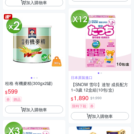
加入購物車
日本原裝進口
桂格 有機麥精(300gx2罐)
【SNOW 雪印】達智 成長配方
599
1~3歲 12盒組(10包/盒)
$
1,890
$1,990
$
券
贈品
限時下殺
券
加入購物車
加入購物車