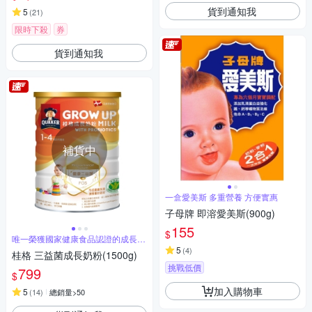
貨到通知我
5
(
21
)
限時下殺
券
貨到通知我
補貨中
一盒愛美斯 多重營養 方便實惠
子母牌 即溶愛美斯(900g)
155
$
唯一榮獲國家健康食品認證的成長奶
粉
5
(
4
)
桂格 三益菌成長奶粉(1500g)
挑戰低價
799
$
加入購物車
5
(
14
)
總銷量>50