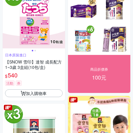
日本原裝進口
【SNOW 雪印】達智 成長配方
1~3歲 3盒組(10包/盒)
商品折價券
540
$
100元
活動
券
加入購物車