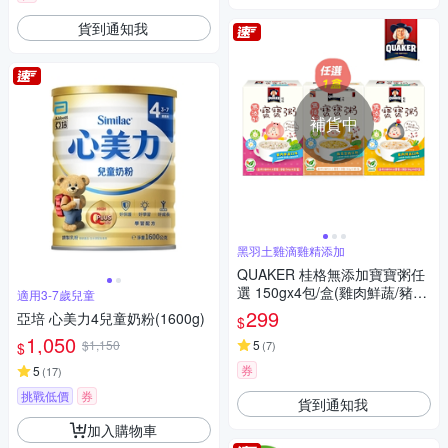
貨到通知我
補貨中
黑羽土雞滴雞精添加
QUAKER 桂格無添加寶寶粥任
選 150gx4包/盒(雞肉鮮蔬/豬肉
適用3-7歲兒童
鮮蔬/南瓜豆奶)
299
亞培 心美力4兒童奶粉(1600g)
$
1,050
$1,150
5
(
7
)
$
券
5
(
17
)
挑戰低價
券
貨到通知我
加入購物車