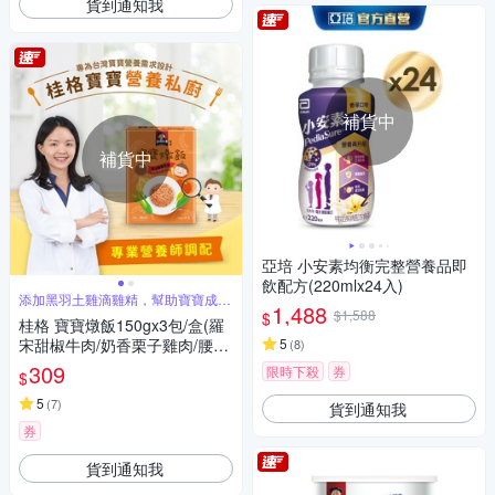
貨到通知我
補貨中
補貨中
亞培 小安素均衡完整營養品即
飲配方(220mlx24入)
添加黑羽土雞滴雞精，幫助寶寶成長
1,488
發育
$1,588
$
桂格 寶寶燉飯150gx3包/盒(羅
宋甜椒牛肉/奶香栗子雞肉/腰果
5
(
8
)
起司豬肉/ 藜麥毛豆鮮蝦)
309
限時下殺
券
$
5
(
7
)
貨到通知我
券
貨到通知我