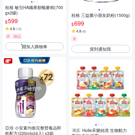
桂格 敏兒HA纖果順暢麥精(700
gx2罐)
桂格 三益菌小朋友奶粉(1500g)
599
$
699
$
4.8
(
13
)
4.8
(
6
)
券
贈品
券
加入購物車
貨到通知我
補貨中
亞培 小安素均衡完整營養品即
Holle禾樂純境 生物動力
商店
飲配方(220mlx24入) x3箱