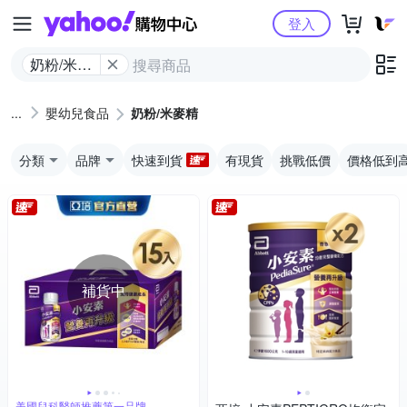
Yahoo購物中心
登入
奶粉/米麥
精
嬰幼兒食品
奶粉/米麥精
分類
品牌
快速到貨
有現貨
挑戰低價
價格低到
補貨中
美國兒科醫師推薦第一品牌