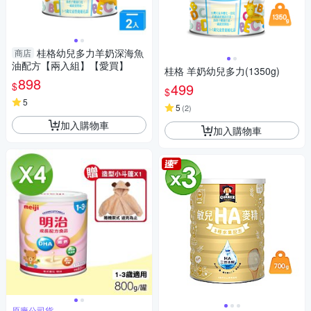
桂格幼兒多力羊奶深海魚
商店
油配方【兩入組】【愛買】
桂格 羊奶幼兒多力(1350g)
898
$
499
$
5
5
(
2
)
加入購物車
加入購物車
原廠公司貨