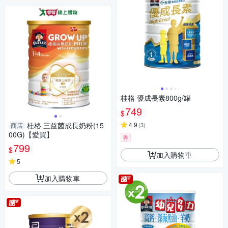
桂格 優成長素800g/罐
749
$
桂格 三益菌成長奶粉(15
4.9
商店
(
3
)
00G)【愛買】
券
799
$
加入購物車
5
加入購物車