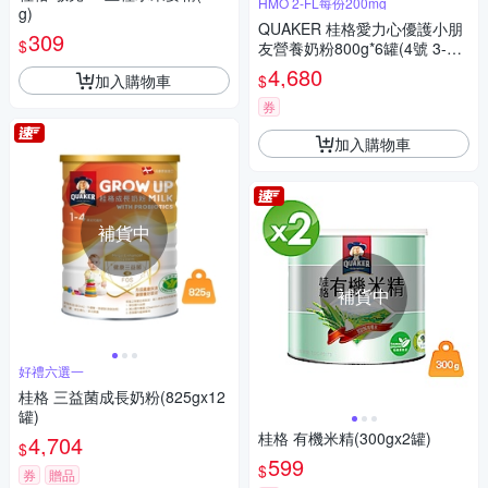
HMO 2-FL每份200mg
g)
QUAKER 桂格愛力心優護小朋
309
$
友營養奶粉800g*6罐(4號 3-7
歲幼童適用 無添加蔗糖 銜接換
4,680
加入購物車
$
奶好安心)
券
加入購物車
補貨中
補貨中
好禮六選一
桂格 三益菌成長奶粉(825gx12
罐)
桂格 有機米精(300gx2罐)
4,704
$
599
$
券
贈品