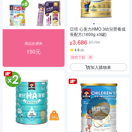
亞培 心美力HMO 3幼兒營養成
長配方(1600g x3罐)
3,686
$3,786
$
商品折價券
4.8
150元
(
6
)
限時下殺
券
加入購物車
補貨中