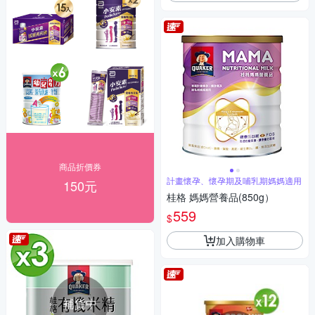
商品折價券
計畫懷孕、懷孕期及哺乳期媽媽適用
150元
桂格 媽媽營養品(850g）
559
$
加入購物車
補貨中