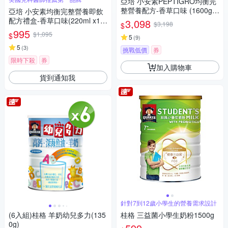
亞培 小安素PEPTIGRO均衡完
整營養配方-香草口味 (1600g x
亞培 小安素均衡完整營養即飲
2入)
配方禮盒-香草口味(220ml x15
3,098
$3,198
$
入)
995
$1,095
$
5
(
9
)
5
(
3
)
挑戰低價
券
限時下殺
券
加入購物車
貨到通知我
針對7到12歲小學生的營養需求設計
(6入組)桂格 羊奶幼兒多力(135
桂格 三益菌小學生奶粉1500g
0g)