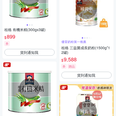
補貨中
桂格 有機米精(300gx3罐)
899
$
優質奶粉第一推薦
券
桂格 三益菌成長奶粉(1500g*1
貨到通知我
2罐)
9,588
$
券
贈品
貨到通知我
補貨中
補貨中