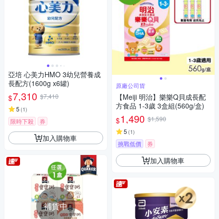
亞培 心美力HMO 3幼兒營養成
長配方(1600g x6罐)
原廠公司貨
7,310
$7,410
【Meiji 明治】樂樂Q貝成長配
$
方食品 1-3歲 3盒組(560g/盒)
5
(
1
)
1,490
$1,590
$
限時下殺
券
5
(
1
)
加入購物車
挑戰低價
券
加入購物車
補貨中