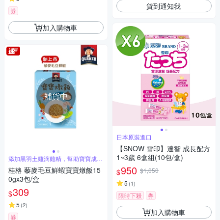
貨到通知我
券
加入購物車
補貨中
日本原裝進口
【SNOW 雪印】達智 成長配方
1~3歲 6盒組(10包/盒)
添加黑羽土雞滴雞精，幫助寶寶成長
發育
950
桂格 藜麥毛豆鮮蝦寶寶燉飯15
$1,050
$
0gx3包/盒
5
(
1
)
309
$
限時下殺
券
5
(
2
)
加入購物車
券