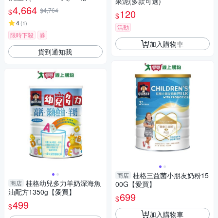
果泥(多款可選)
4,664
$4,764
$
120
$
4
(
1
)
活動
限時下殺
券
加入購物車
貨到通知我
桂格三益菌小朋友奶粉15
商店
桂格幼兒多力羊奶深海魚
商店
00G【愛買】
油配方1350g【愛買】
699
$
499
$
加入購物車