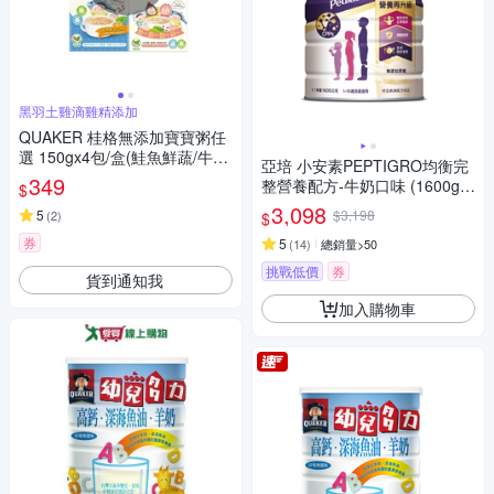
黑羽土雞滴雞精添加
QUAKER 桂格無添加寶寶粥任
選 150gx4包/盒(鮭魚鮮蔬/牛肉
亞培 小安素PEPTIGRO均衡完
番茄/海陸饗宴)
349
整營養配方-牛奶口味 (1600g x
$
2入)
3,098
5
$3,198
(
2
)
$
券
5
(
14
)
總銷量>50
挑戰低價
券
貨到通知我
加入購物車