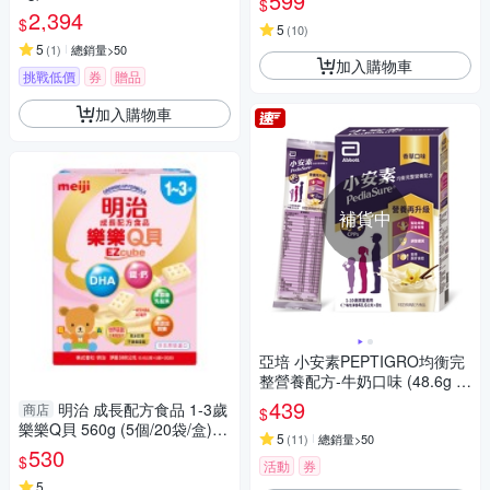
599
$
2,394
$
5
(
10
)
5
(
1
)
總銷量>50
加入購物車
挑戰低價
券
贈品
加入購物車
補貨中
亞培 小安素PEPTIGRO均衡完
整營養配方-牛奶口味 (48.6g x
8包)
439
明治 成長配方食品 1-3歲
商店
$
樂樂Q貝 560g (5個/20袋/盒)
5
(
11
)
總銷量>50
【杏一】
530
$
活動
券
5