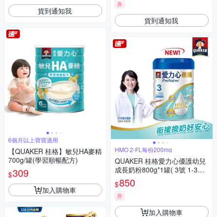
券
貨到通知我
貨到通知我
6個月以上寶寶適用
HMO 2-FL每份200mg
【QUAKER 桂格】敏兒HA麥精
700g/罐(學習順暢配方)
QUAKER 桂格愛力心優護幼兒
成長奶粉800g*1罐( 3號 1-3歲
309
$
幼兒適用 無添加蔗糖 銜接換奶
850
$
好安心)
加入購物車
券
加入購物車