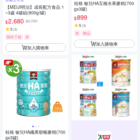
桂格 敏兒HA五種水果麥精(700
【MEIJI明治】成長配方食品 1
gx3罐)
~3歲 4罐組(800g/罐)
899
$
2,680
$2,780
$
5
(
3
)
5
(
3
)
券
贈品
限時下殺
券
加入購物車
加入購物車
桂格 敏兒HA纖果順暢麥精(700
gx3罐)