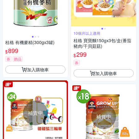
10個月以上適用
桂格 寶寶麵150gx3包/盒(番茄
桂格 有機麥精(300gx3罐)
豬肉/干貝菇菇)
899
$
299
$
券
贈品
券
加入購物車
加入購物車
補貨中
補貨中