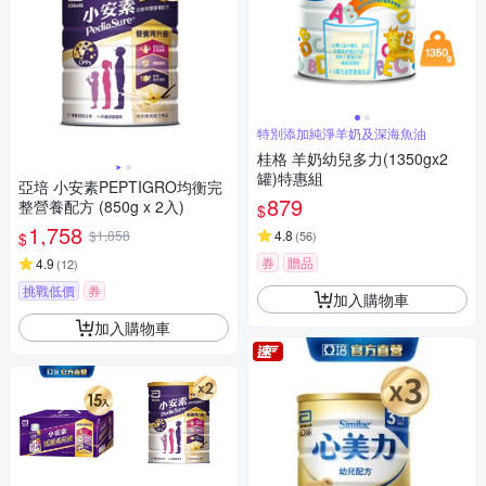
特別添加純淨羊奶及深海魚油
桂格 羊奶幼兒多力(1350gx2
罐)特惠組
亞培 小安素PEPTIGRO均衡完
879
整營養配方 (850g x 2入)
$
1,758
$1,858
4.8
(
56
)
$
券
贈品
4.9
(
12
)
挑戰低價
券
加入購物車
加入購物車