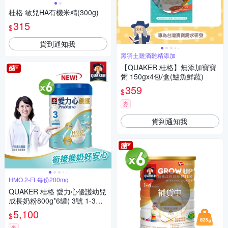
桂格 敏兒HA有機米精(300g)
315
$
貨到通知我
黑羽土雞滴雞精添加
【QUAKER 桂格】無添加寶寶
粥 150gx4包/盒(鱸魚鮮蔬)
359
$
券
貨到通知我
HMO 2-FL每份200mg
QUAKER 桂格 愛力心優護幼兒
補貨中
成長奶粉800g*6罐( 3號 1-3歲
幼兒適用 無添加蔗糖 銜接換奶
5,100
$
好安心)
券