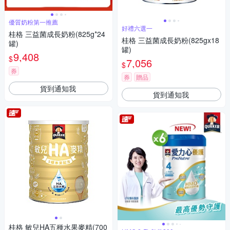
優質奶粉第一推薦
好禮六選一
桂格 三益菌成長奶粉(825g*24
桂格 三益菌成長奶粉(825gx18
罐)
罐)
9,408
$
7,056
$
券
券
贈品
貨到通知我
貨到通知我
桂格 敏兒HA五種水果麥精(700