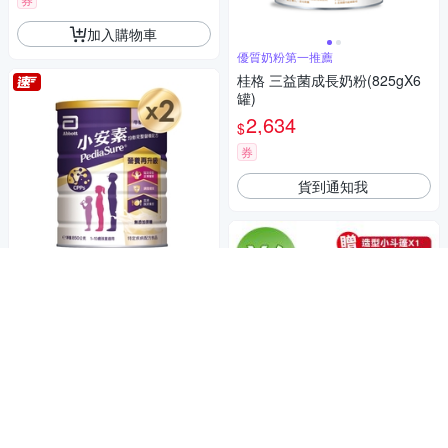
加入購物車
優質奶粉第一推薦
桂格 三益菌成長奶粉(825gX6
罐)
2,634
$
券
貨到通知我
亞培 小安素PEPTIGRO均衡完
整營養配方-牛奶口味 (850g x
2入)
1,758
$1,858
$
挑戰低價
券
加入購物車