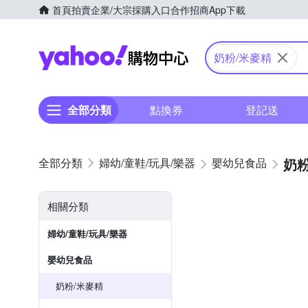
首頁
拍賣
企業/大宗採購入口
合作招商
App下載
Yahoo購物中心
奶粉/米麥精
全部分類
點換券
登記送
奶粉
婦幼/童鞋/玩具/樂器
嬰幼兒食品
相關分類
婦幼/童鞋/玩具/樂器
嬰幼兒食品
奶粉/米麥精