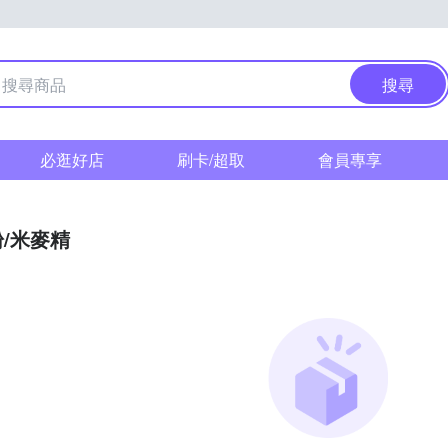
搜尋
必逛好店
刷卡/超取
會員專享
/米麥精