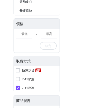
嬰幼食品
母嬰保健
價格
-
確定
取貨方式
快速到貨
7-11常溫
7-11冷凍
商品狀況