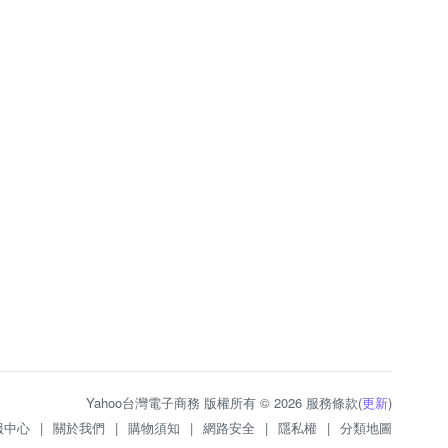
Yahoo台灣電子商務 版權所有 © 2026 服務條款(
更新
)
服中心
|
關於我們
|
購物須知
|
網路安全
|
隱私權
|
分類地圖