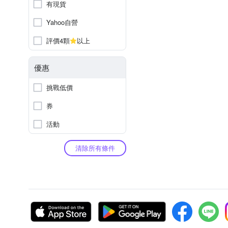
有現貨
Yahoo自營
評價4顆
以上
優惠
挑戰低價
券
活動
清除所有條件