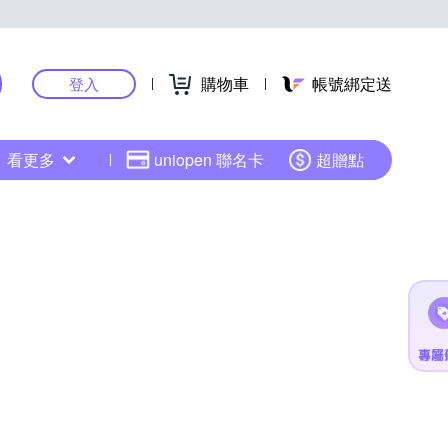
購物車
帳號綁定送
登入
看更多
uniopen 聯名卡
超贈點