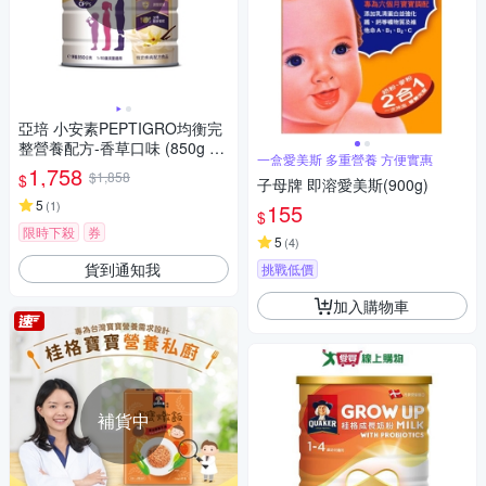
亞培 小安素PEPTIGRO均衡完
整營養配方-香草口味 (850g x
一盒愛美斯 多重營養 方便實惠
2入)
1,758
$1,858
$
子母牌 即溶愛美斯(900g)
5
(
1
)
155
$
限時下殺
券
5
(
4
)
貨到通知我
挑戰低價
加入購物車
補貨中