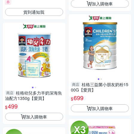
券
加入購物車
貨到通知我
桂格三益菌小朋友奶粉15
商店
00G【愛買】
桂格幼兒多力羊奶深海魚
商店
699
油配方1350g【愛買】
$
499
$
加入購物車
加入購物車