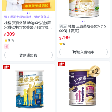
添加黑羽土雞滴雞精，幫助寶寶成長
發育
桂格 寶寶燉飯150gx3包/盒(羅
桂格 三益菌成長奶粉(15
商店
宋甜椒牛肉/奶香栗子雞肉/腰果
00G)【愛買】
起司豬肉/ 藜麥毛豆鮮蝦)
309
$
799
$
5
(
7
)
5
券
加入購物車
貨到通知我