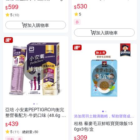
【杏一】
530
599
$
$
5
5
(
10
)
券
加入購物車
加入購物車
補貨中
補貨中
亞培 小安素PEPTIGRO均衡完
整營養配方-牛奶口味 (48.6g x
添加黑羽土雞滴雞精，幫助寶寶成長
發育
8包)
439
桂格 藜麥毛豆鮮蝦寶寶燉飯15
$
0gx3包/盒
5
(
11
)
總銷量>50
309
$
活動
券