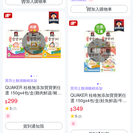
加入購物車
加入購物車
補貨中
補貨中
黑羽土雞滴雞精添加
QUAKER 桂格無添加寶寶粥任
黑羽土雞滴雞精添加
選 150gx4包/盒(雞肉鮮蔬/豬肉
QUAKER 桂格無添加寶寶粥任
鮮蔬/南瓜豆奶)
299
選 150gx4包/盒(鮭魚鮮蔬/牛肉
$
番茄/海陸饗宴)
349
5
(
7
)
$
券
5
(
2
)
券
貨到通知我