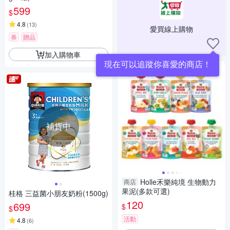
599
$
4.8
(
13
)
愛買線上購物
券
贈品
加入購物車
現在可以追蹤你喜愛的商店！
補貨中
Holle禾樂純境 生物動力
商店
果泥(多款可選)
桂格 三益菌小朋友奶粉(1500g)
120
699
$
$
活動
4.8
(
6
)