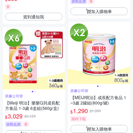
挑戰低價
券
券
加入購物車
貨到通知我
原廠公司貨
原廠公司貨
【MEIJI明治】成長配方食品 1
【Meiji 明治】樂樂Q貝成長配
~3歲 2罐組(800g/罐)
方食品 1-3歲 6盒組(560g/盒)
1,290
$1,390
$
3,029
$3,129
$
限時下殺
挑戰低價
券
加入購物車