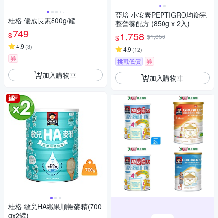
亞培 小安素PEPTIGRO均衡完
桂格 優成長素800g/罐
整營養配方 (850g x 2入)
749
1,758
$
$1,858
$
4.9
(
3
)
4.9
(
12
)
券
挑戰低價
券
加入購物車
加入購物車
桂格 敏兒HA纖果順暢麥精(700
gx2罐)