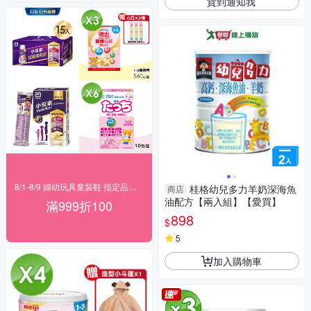
貨到通知我
8/1-8/9 婦幼玩具童裝鞋 指定品滿999折100
桂格幼兒多力羊奶深海魚
商店
油配方【兩入組】【愛買】
滿999折100
898
$
5
加入購物車