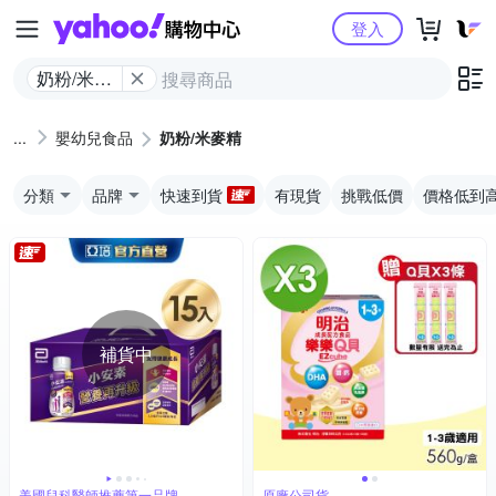
Yahoo購物中心
登入
奶粉/米麥
精
嬰幼兒食品
奶粉/米麥精
分類
品牌
快速到貨
有現貨
挑戰低價
價格低到
補貨中
美國兒科醫師推薦第一品牌
原廠公司貨