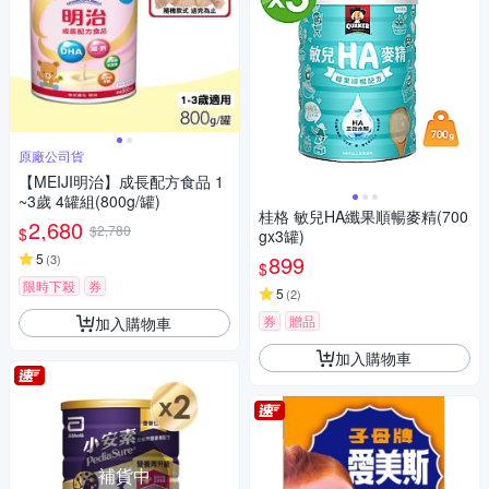
原廠公司貨
【MEIJI明治】成長配方食品 1
~3歲 4罐組(800g/罐)
桂格 敏兒HA纖果順暢麥精(700
2,680
$2,780
$
gx3罐)
5
899
(
3
)
$
限時下殺
券
5
(
2
)
券
贈品
加入購物車
加入購物車
補貨中