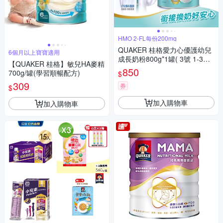
HMO 2-FL每份200mg
QUAKER 桂格愛力心優護幼兒
6個月以上寶寶適用
成長奶粉800g*1罐( 3號 1-3歲
【QUAKER 桂格】敏兒HA麥精
幼兒適用 無添加蔗糖 銜接換奶
850
700g/罐(學習順暢配方)
$
好安心)
309
券
$
加入購物車
加入購物車