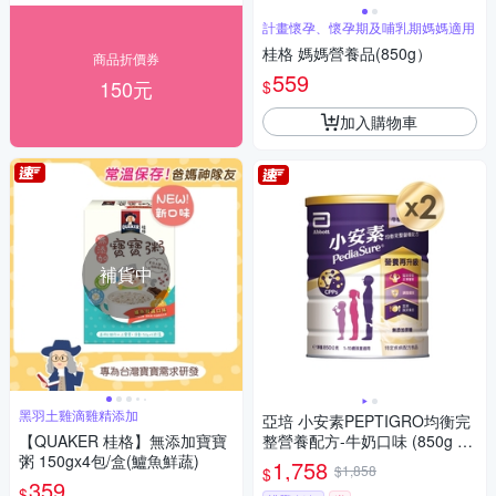
計畫懷孕、懷孕期及哺乳期媽媽適用
桂格 媽媽營養品(850g）
商品折價券
559
150元
$
加入購物車
補貨中
黑羽土雞滴雞精添加
亞培 小安素PEPTIGRO均衡完
【QUAKER 桂格】無添加寶寶
整營養配方-牛奶口味 (850g x
粥 150gx4包/盒(鱸魚鮮蔬)
2入)
1,758
$1,858
$
359
$