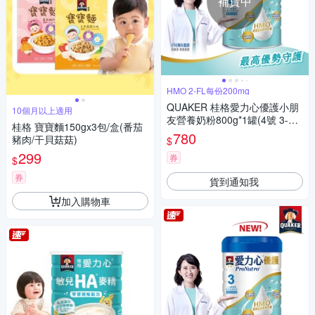
補貨中
HMO 2-FL每份200mg
QUAKER 桂格愛力心優護小朋
10個月以上適用
友營養奶粉800g*1罐(4號 3-7
桂格 寶寶麵150gx3包/盒(番茄
歲幼童適用 無添加蔗糖 銜接換
780
豬肉/干貝菇菇)
$
奶好安心)
299
券
$
券
貨到通知我
加入購物車