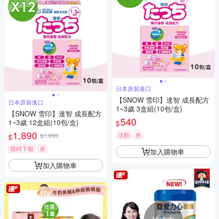
日本原裝進口
【SNOW 雪印】達智 成長配方
日本原裝進口
1~3歲 3盒組(10包/盒)
【SNOW 雪印】達智 成長配方
540
1~3歲 12盒組(10包/盒)
$
1,890
活動
券
$1,990
$
限時下殺
券
加入購物車
加入購物車