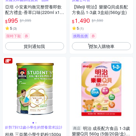
亞培 小安素均衡完整營養即飲
【Meiji 明治】樂樂Q貝成長配
配方禮盒-香草口味(220ml x15
方食品 1-3歲 3盒組(560g/盒)
入)
995
1,490
$1,095
$1,590
$
$
5
5
(
3
)
(
1
)
限時下殺
券
挑戰低價
券
貨到通知我
加入購物車
針對7到12歲小學生的營養需求設計
明治 成長配方食品 1-3歲
商店
樂樂Q貝 560g (5個/20袋/盒)
桂格 三益菌小學生奶粉1500g