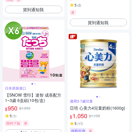
5
(
2
)
貨到通知我
券
貨到通知我
日本原裝進口
【SNOW 雪印】達智 成長配方
1~3歲 6盒組(10包/盒)
適用3-7歲兒童
950
亞培 心美力4兒童奶粉(1600g)
$1,050
$
1,050
5
$1,150
(
1
)
$
限時下殺
券
5
(
17
)
挑戰低價
券