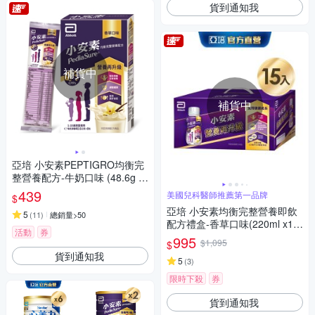
貨到通知我
補貨中
補貨中
亞培 小安素PEPTIGRO均衡完
整營養配方-牛奶口味 (48.6g x
8包)
439
美國兒科醫師推薦第一品牌
$
亞培 小安素均衡完整營養即飲
5
(
11
)
總銷量>50
配方禮盒-香草口味(220ml x15
活動
券
入)
995
$1,095
$
貨到通知我
5
(
3
)
限時下殺
券
貨到通知我