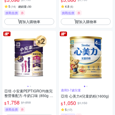
$
$
5
4.8
(
14
)
總銷量>50
(
6
)
挑戰低價
券
挑戰低價
券
加入購物車
加入購物車
適用3-7歲兒童
亞培 小安素PEPTIGRO均衡完
整營養配方-牛奶口味 (850g x
亞培 心美力4兒童奶粉(1600g)
2入)
1,758
1,050
$1,858
$
$1,150
$
挑戰低價
券
5
(
17
)