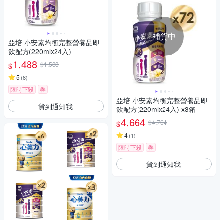
補貨中
亞培 小安素均衡完整營養品即
飲配方(220mlx24入)
1,488
$1,588
$
5
(
8
)
限時下殺
券
亞培 小安素均衡完整營養品即
貨到通知我
飲配方(220mlx24入) x3箱
4,664
$4,764
$
4
(
1
)
限時下殺
券
貨到通知我