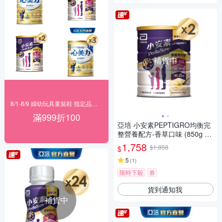
補貨中
8/1-8/9 婦幼玩具童裝鞋 指定品滿999折100
滿999折100
亞培 小安素PEPTIGRO均衡完
整營養配方-香草口味 (850g x
2入)
1,758
$1,858
$
5
(
1
)
限時下殺
券
貨到通知我
補貨中