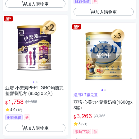
挑戰低價
券
加入購物車
加入購物車
補貨中
亞培 小安素PEPTIGRO均衡完
整營養配方 (850g x 2入)
適用3-7歲兒童
1,758
$1,858
亞培 心美力4兒童奶粉(1600gx
$
3罐)
4.9
(
12
)
3,266
$3,366
$
挑戰低價
券
5
(
21
)
加入購物車
限時下殺
券