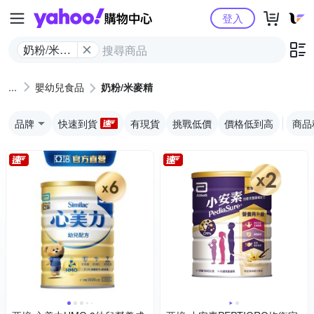
Yahoo購物中心
登入
奶粉/米麥
精
嬰幼兒食品
奶粉/米麥精
品牌
快速到貨
有現貨
挑戰低價
價格低到高
商品