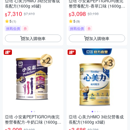
亞培 心美力HMO 3幼兒營養成
亞培 小安素PEPTIGRO均衡完
長配方(1600g x6罐)
整營養配方-香草口味 (1600g x
2入)
7,310
3,098
$7,410
$3,198
$
$
5
5
(
1
)
(
9
)
挑戰低價
券
挑戰低價
券
加入購物車
加入購物車
亞培 小安素PEPTIGRO均衡完
亞培 心美力HMO 3幼兒營養成
整營養配方-牛奶口味 (1600g x
長配方(1600g x3罐)
2入)
3,098
3,686
$3,198
$3,786