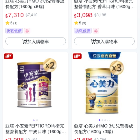
亞培 心美力HMO 3幼兒營養成
亞培 小安素PEPTIGRO均衡完
長配方(1600g x6罐)
整營養配方-香草口味 (1600g x
2入)
7,310
3,098
$7,410
$3,198
$
$
5
5
(
1
)
(
9
)
挑戰低價
券
挑戰低價
券
加入購物車
加入購物車
亞培 小安素PEPTIGRO均衡完
亞培 心美力HMO 3幼兒營養成
整營養配方-牛奶口味 (1600g x
長配方(1600g x3罐)
2入)
3,098
3,686
$3,198
$3,786