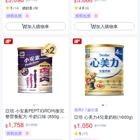
$
$
5
4.8
(
14
)
總銷量>50
(
6
)
挑戰低價
券
挑戰低價
券
加入購物車
加入購物車
適用3-7歲兒童
亞培 小安素PEPTIGRO均衡完
整營養配方-牛奶口味 (850g x
亞培 心美力4兒童奶粉(1600g)
2入)
1,758
1,050
$1,858
$
$1,150
$
挑戰低價
券
5
(
17
)