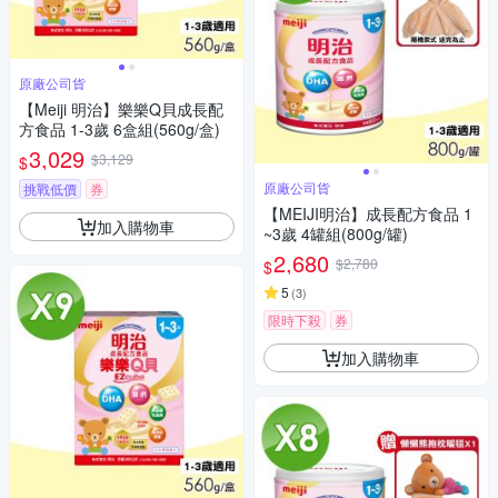
原廠公司貨
【Meiji 明治】樂樂Q貝成長配
方食品 1-3歲 6盒組(560g/盒)
3,029
$3,129
$
原廠公司貨
挑戰低價
券
【MEIJI明治】成長配方食品 1
加入購物車
~3歲 4罐組(800g/罐)
2,680
$2,780
$
5
(
3
)
限時下殺
券
加入購物車