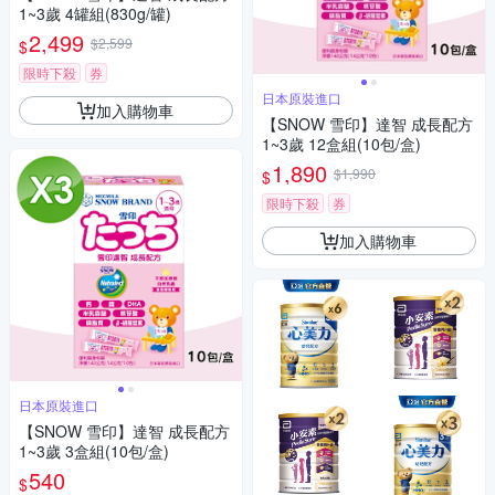
1~3歲 4罐組(830g/罐)
2,499
$2,599
$
限時下殺
券
日本原裝進口
加入購物車
【SNOW 雪印】達智 成長配方
1~3歲 12盒組(10包/盒)
1,890
$1,990
$
限時下殺
券
加入購物車
日本原裝進口
【SNOW 雪印】達智 成長配方
1~3歲 3盒組(10包/盒)
540
$