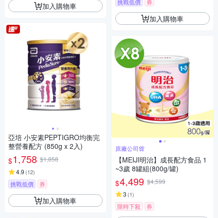
挑戰低價
券
加入購物車
加入購物車
亞培 小安素PEPTIGRO均衡完
整營養配方 (850g x 2入)
原廠公司貨
1,758
$1,858
【MEIJI明治】成長配方食品 1
$
~3歲 8罐組(800g/罐)
4.9
(
12
)
4,499
$4,599
$
挑戰低價
券
3
(
1
)
加入購物車
限時下殺
券