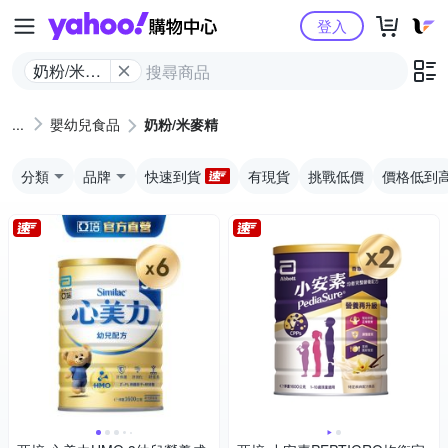
Yahoo購物中心
登入
奶粉/米麥
精
嬰幼兒食品
奶粉/米麥精
分類
品牌
快速到貨
有現貨
挑戰低價
價格低到