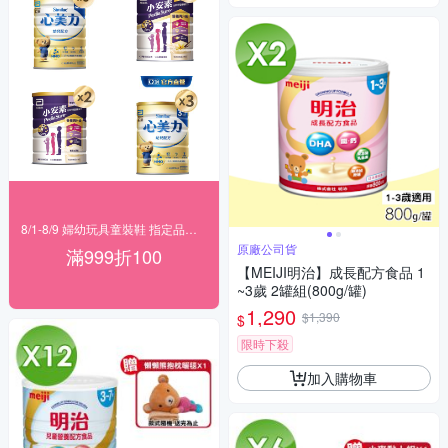
8/1-8/9 婦幼玩具童裝鞋 指定品滿999折100
原廠公司貨
滿999折100
【MEIJI明治】成長配方食品 1
~3歲 2罐組(800g/罐)
1,290
$1,390
$
限時下殺
加入購物車