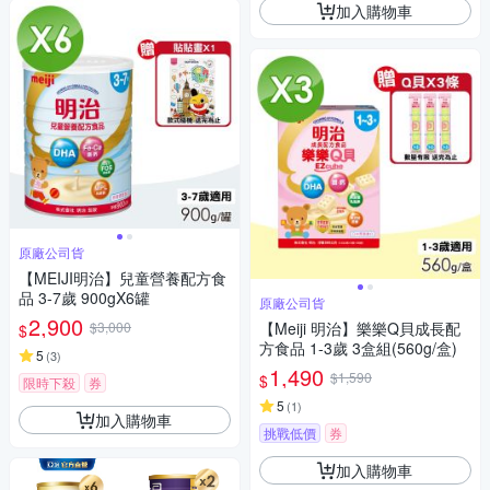
加入購物車
原廠公司貨
【MEIJI明治】兒童營養配方食
品 3-7歲 900gX6罐
原廠公司貨
2,900
$3,000
【Meiji 明治】樂樂Q貝成長配
$
方食品 1-3歲 3盒組(560g/盒)
5
(
3
)
1,490
$1,590
$
限時下殺
券
5
(
1
)
加入購物車
挑戰低價
券
加入購物車