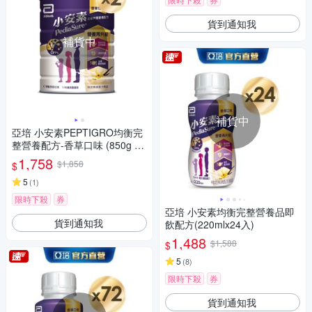
貨到通知我
補貨中
補貨中
亞培 小安素PEPTIGRO均衡完
整營養配方-香草口味 (850g x
2入)
1,758
$1,858
$
5
(
1
)
限時下殺
券
亞培 小安素均衡完整營養品即
貨到通知我
飲配方(220mlx24入)
1,488
$1,588
$
5
(
8
)
限時下殺
券
貨到通知我