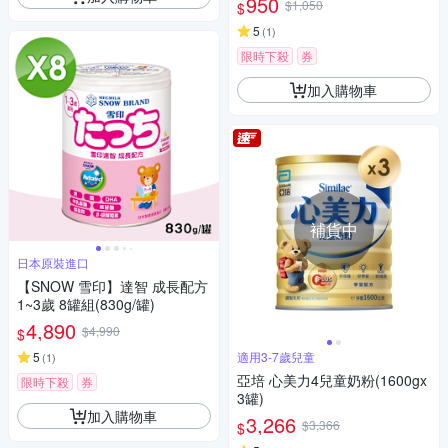
950
$1,050
$
5
(
1
)
限時下殺
券
加入購物車
補貨中
日本原裝進口
【SNOW 雪印】達智 成長配方
1~3歲 8罐組(830g/罐)
4,890
$4,990
$
5
適用3-7歲兒童
(
1
)
亞培 心美力4兒童奶粉(1600gx
限時下殺
券
3罐)
加入購物車
3,266
$3,366
$