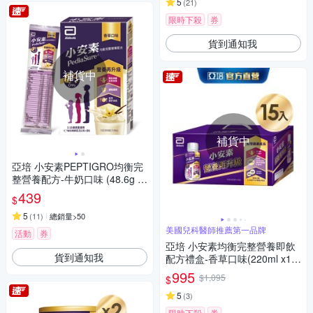
5
(
21
)
限時下殺
券
貨到通知我
補貨中
補貨中
亞培 小安素PEPTIGRO均衡完
整營養配方-牛奶口味 (48.6g x
8包)
439
$
5
(
11
)
總銷量>50
美國兒科醫師推薦第一品牌
活動
券
亞培 小安素均衡完整營養即飲
貨到通知我
配方禮盒-香草口味(220ml x15
入)
995
$1,095
$
5
(
3
)
限時下殺
券