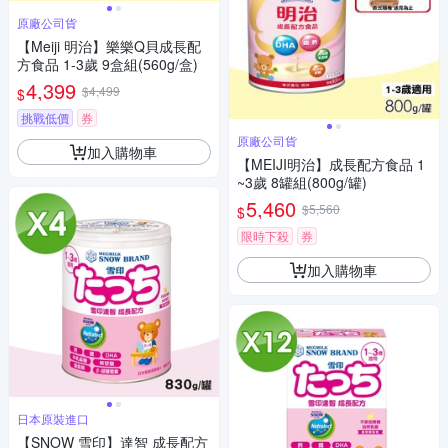
原廠公司貨
【Meiji 明治】樂樂Q貝成長配
方食品 1-3歲 9盒組(560g/盒)
4,399
$4,499
$
挑戰低價
券
原廠公司貨
加入購物車
【MEIJI明治】成長配方食品 1
~3歲 8罐組(800g/罐)
5,460
$5,560
$
限時下殺
券
加入購物車
日本原裝進口
【SNOW 雪印】達智 成長配方