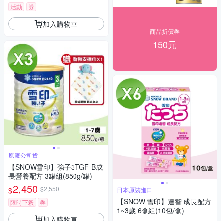
活動
券
加入購物車
商品折價券
150元
原廠公司貨
【SNOW雪印】強子3TGF-B成
長營養配方 3罐組(850g/罐)
2,450
$2,550
$
日本原裝進口
【SNOW 雪印】達智 成長配方
限時下殺
券
1~3歲 6盒組(10包/盒)
加入購物車