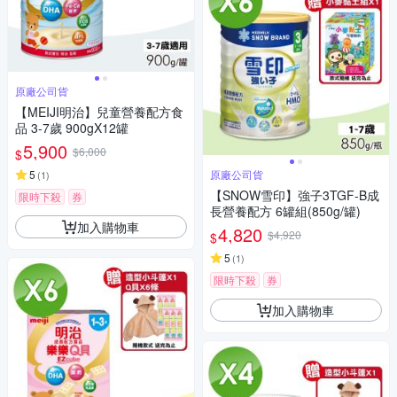
原廠公司貨
【MEIJI明治】兒童營養配方食
品 3-7歲 900gX12罐
5,900
$6,000
$
5
原廠公司貨
(
1
)
【SNOW雪印】強子3TGF-B成
限時下殺
券
長營養配方 6罐組(850g/罐)
加入購物車
4,820
$4,920
$
5
(
1
)
限時下殺
券
加入購物車