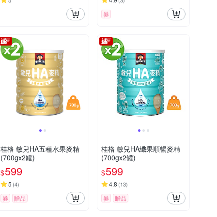
(
3
)
券
桂格 敏兒HA五種水果麥精
桂格 敏兒HA纖果順暢麥精
(700gx2罐)
(700gx2罐)
599
599
$
$
5
4.8
(
4
)
(
13
)
券
贈品
券
贈品