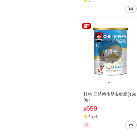
補貨中
桂格 三益菌小朋友奶粉(150
0g)
699
$
4.8
(
6
)
券