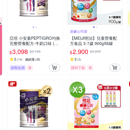
原廠公司貨
亞培 小安素PEPTIGRO均衡
【MEIJI明治】兒童營養配
完整營養配方-牛奶口味 (16
方食品 3-7歲 900gX6罐
00g x 2入)
3,098
2,900
$3,198
$3,000
$
$
5
5
(
14
)
總銷量>50
(
3
)
挑戰低價
券
限時下殺
券
補貨中