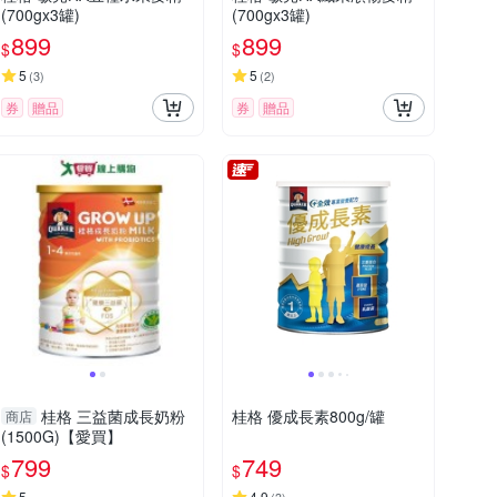
(700gx3罐)
(700gx3罐)
899
899
$
$
5
5
(
3
)
(
2
)
券
贈品
券
贈品
桂格 三益菌成長奶粉
桂格 優成長素800g/罐
商店
(1500G)【愛買】
799
749
$
$
5
4.9