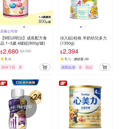
原廠公司貨
【MEIJI明治】成長配方食
(6入組)桂格 羊奶幼兒多力
品 1~3歲 4罐組(800g/罐)
(1350g)
2,680
2,394
$2,780
$
$
5
5
(
3
)
(
1
)
總銷量>50
限時下殺
券
挑戰低價
券
贈品
補貨中