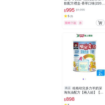
飲配方禮盒-香草口味(220m
l x15入)
995
$1,095
$
5
(
3
)
限時下殺
券
桂格幼兒多力羊奶深
商店
海魚油配方【兩入組】【愛
買】
898
$
5