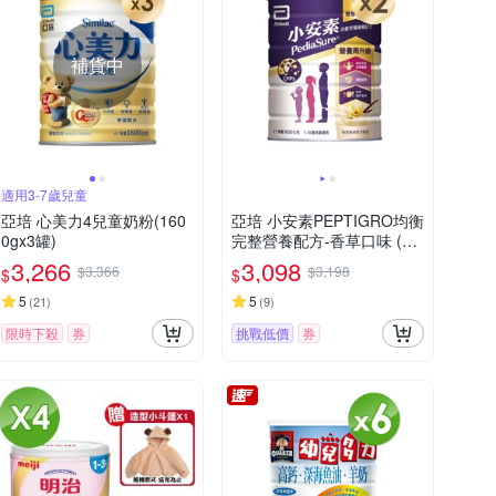
補貨中
適用3-7歲兒童
亞培 心美力4兒童奶粉(160
亞培 小安素PEPTIGRO均衡
0gx3罐)
完整營養配方-香草口味 (16
00g x 2入)
3,266
3,098
$3,366
$3,198
$
$
5
5
(
21
)
(
9
)
限時下殺
券
挑戰低價
券