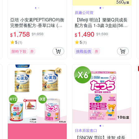
原廠公司貨
亞培 小安素PEPTIGRO均衡
【Meiji 明治】樂樂Q貝成長
完整營養配方-香草口味 (85
配方食品 1-3歲 3盒組(560
0g x 2入)
g/盒)
1,758
1,490
$1,858
$1,590
$
$
5
5
(
1
)
(
1
)
限時下殺
券
挑戰低價
券
日本原裝進口
【SNOW 雪印】達智 成長