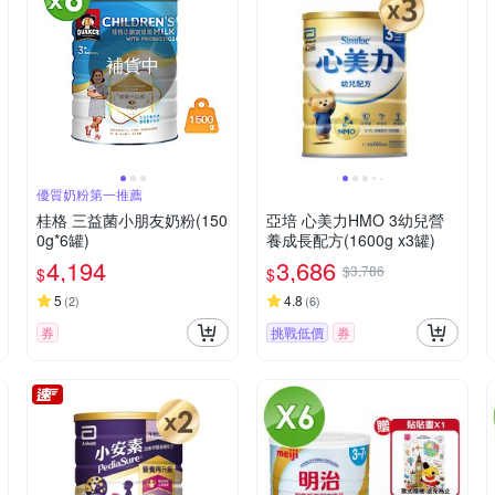
補貨中
優質奶粉第一推薦
桂格 三益菌小朋友奶粉(150
亞培 心美力HMO 3幼兒營
0g*6罐)
養成長配方(1600g x3罐)
4,194
3,686
$3,786
$
$
5
4.8
(
2
)
(
6
)
券
挑戰低價
券