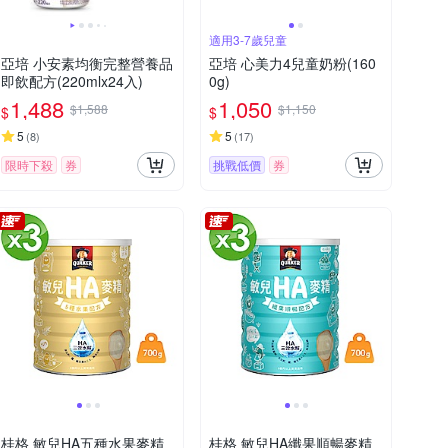
適用3-7歲兒童
亞培 小安素均衡完整營養品
亞培 心美力4兒童奶粉(160
即飲配方(220mlx24入)
0g)
1,488
1,050
$1,588
$1,150
$
$
5
5
(
8
)
(
17
)
限時下殺
券
挑戰低價
券
桂格 敏兒HA五種水果麥精
桂格 敏兒HA纖果順暢麥精