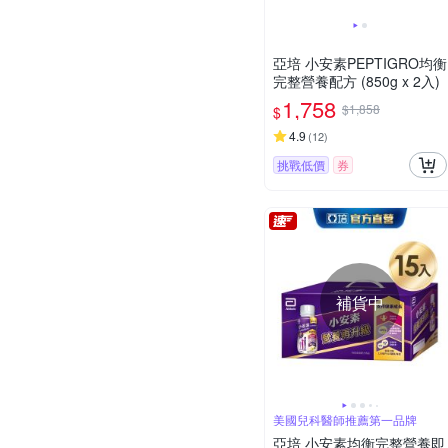
亞培 小安素PEPTIGRO均衡
完整營養配方 (850g x 2入)
1,758
$1,858
$
4.9
(
12
)
挑戰低價
券
補貨中
美國兒科醫師推薦第一品牌
亞培 小安素均衡完整營養即