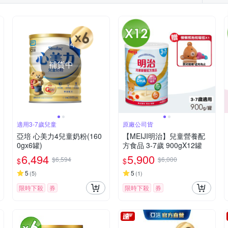
補貨中
適用3-7歲兒童
原廠公司貨
亞培 心美力4兒童奶粉(160
【MEIJI明治】兒童營養配
0gx6罐)
方食品 3-7歲 900gX12罐
6,494
5,900
$6,594
$6,000
$
$
5
5
(
5
)
(
1
)
限時下殺
券
限時下殺
券