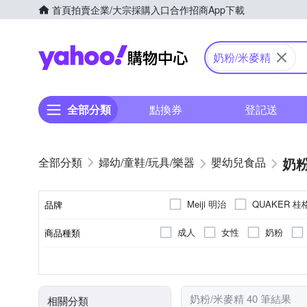
首頁
拍賣
企業/大宗採購入口
合作招商
App下載
Yahoo購物中心
奶粉/米麥精
全部分類
點換券
登記送
奶粉
婦幼/童鞋/玩具/樂器
嬰幼兒食品
Meiji 明治
QUAKER 桂
品牌
成人
女性
奶粉
商品種類
品牌名稱
罐裝
新加坡
新加坡
袋裝
請依外包裝顯示為
請依外包裝顯示為
塑膠罐
A-154357012-00000-5
A-1
包裝方式
原料原產地
製造/加工地
食品業者登錄字號
奶粉/米麥精 40 筆結果
相關分類