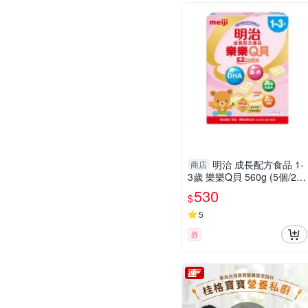
明治 成長配方食品 1-
商店
3歲 樂樂Q貝 560g (5個/20
袋/盒)【杏一】
530
$
5
券