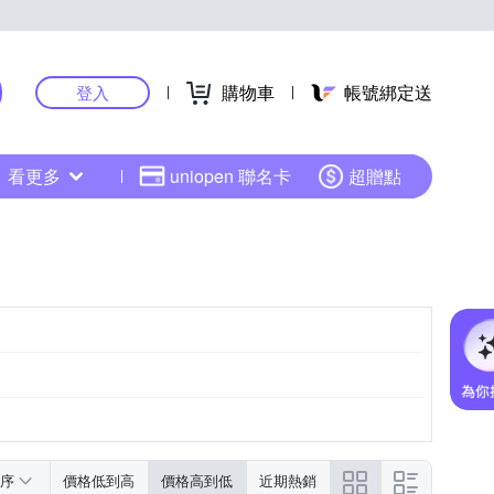
購物車
帳號綁定送
登入
看更多
uniopen 聯名卡
超贈點
示
示
品外包裝所示
序
價格低到高
價格高到低
近期熱銷