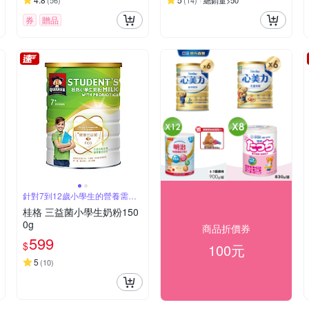
(
56
)
(
14
)
總銷量>50
券
贈品
針對7到12歲小學生的營養需求
設計
桂格 三益菌小學生奶粉150
0g
商品折價券
599
$
100元
5
(
10
)