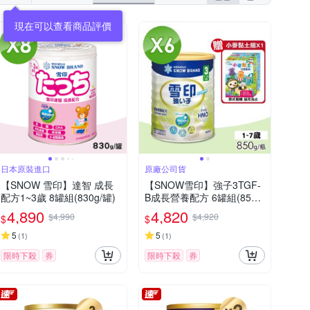
日本原裝進口
原廠公司貨
【SNOW 雪印】達智 成長
【SNOW雪印】強子3TGF-
配方1~3歲 8罐組(830g/罐)
B成長營養配方 6罐組(850g/
罐)
4,890
4,820
$4,990
$4,920
$
$
5
5
(
1
)
(
1
)
限時下殺
券
限時下殺
券