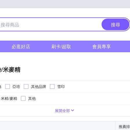
搜尋
必逛好店
刷卡/超取
會員專享
/米麥精
格
亞培
其他品牌
雪印
米精/麥精
其他
主
主
日本
日本
愛爾蘭
愛爾蘭
荷蘭
荷蘭
澳洲
澳洲
如外包裝所示
丹麥
丹麥
如外包裝所
如外包裝所
依商
42845728-00000-8
A-130961216-00000-6
展開全部
推薦排