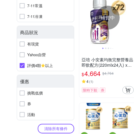
7-11常溫
7-11冷凍
補貨中
商品狀況
有現貨
Yahoo自營
亞培 小安素均衡完整營養品
即飲配方(220mlx24入) x3
評價4顆
以上
箱
4,664
$4,764
$
優惠
4
(
1
)
限時下殺
券
挑戰低價
券
活動
清除所有條件