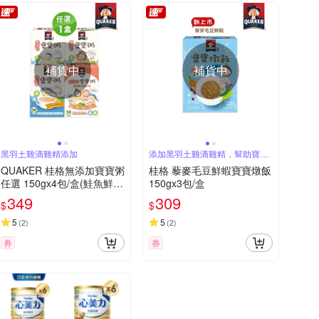
補貨中
補貨中
黑羽土雞滴雞精添加
添加黑羽土雞滴雞精，幫助寶寶
成長發育
QUAKER 桂格無添加寶寶粥
桂格 藜麥毛豆鮮蝦寶寶燉飯
任選 150gx4包/盒(鮭魚鮮
150gx3包/盒
蔬/牛肉番茄/海陸饗宴)
349
309
$
$
5
5
(
2
)
(
2
)
券
券