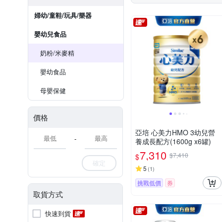
婦幼/童鞋/玩具/樂器
嬰幼兒食品
奶粉/米麥精
嬰幼食品
母嬰保健
價格
亞培 心美力HMO 3幼兒營
-
養成長配方(1600g x6罐)
7,310
$7,410
$
確定
5
(
1
)
挑戰低價
券
取貨方式
快速到貨