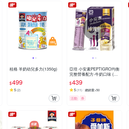
補貨中
桂格 羊奶幼兒多力(1350g)
亞培 小安素PEPTIGRO均衡
完整營養配方-牛奶口味 (48.
6g x 8包)
499
439
$
$
5
5
(
2
)
(
11
)
總銷量>50
活動
券