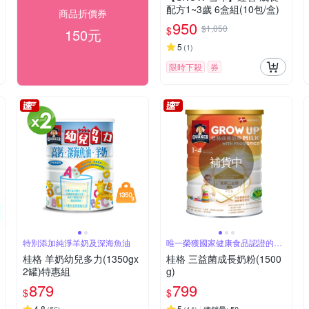
配方1~3歲 6盒組(10包/盒)
商品折價券
950
$1,050
$
150元
5
(
1
)
限時下殺
券
補貨中
特別添加純淨羊奶及深海魚油
唯一榮獲國家健康食品認證的成
長奶粉
桂格 羊奶幼兒多力(1350gx
桂格 三益菌成長奶粉(1500
2罐)特惠組
g)
879
799
$
$
4.8
5