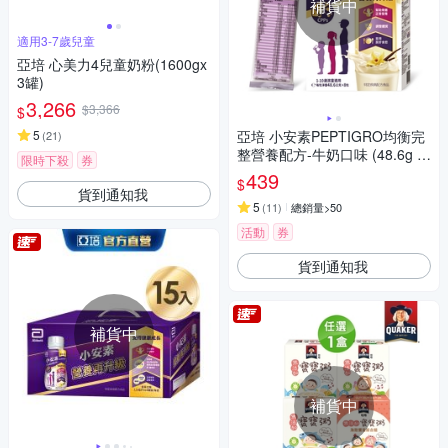
補貨中
適用3-7歲兒童
亞培 心美力4兒童奶粉(1600gx
3罐)
3,266
$3,366
$
5
亞培 小安素PEPTIGRO均衡完
(
21
)
整營養配方-牛奶口味 (48.6g x
限時下殺
券
8包)
439
$
貨到通知我
5
(
11
)
總銷量>50
活動
券
貨到通知我
補貨中
補貨中