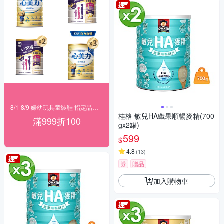
8/1-8/9 婦幼玩具童裝鞋 指定品滿999折100
桂格 敏兒HA纖果順暢麥精(700
滿999折100
gx2罐)
599
$
4.8
(
13
)
券
贈品
加入購物車