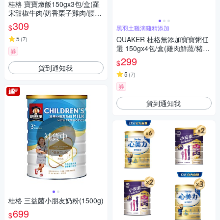
桂格 寶寶燉飯150gx3包/盒(羅
宋甜椒牛肉/奶香栗子雞肉/腰果
起司豬肉/ 藜麥毛豆鮮蝦)
309
$
黑羽土雞滴雞精添加
5
QUAKER 桂格無添加寶寶粥任
(
7
)
選 150gx4包/盒(雞肉鮮蔬/豬肉
券
鮮蔬/南瓜豆奶)
299
$
貨到通知我
5
(
7
)
券
貨到通知我
補貨中
桂格 三益菌小朋友奶粉(1500g)
699
$