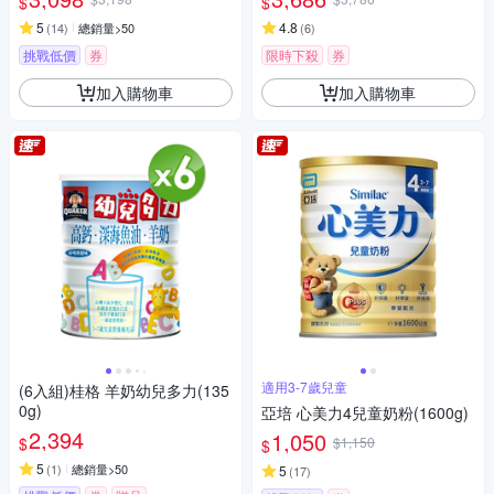
$
$
5
4.8
(
14
)
總銷量>50
(
6
)
挑戰低價
券
限時下殺
券
加入購物車
加入購物車
適用3-7歲兒童
(6入組)桂格 羊奶幼兒多力(135
0g)
亞培 心美力4兒童奶粉(1600g)
2,394
1,050
$
$1,150
$
5
(
1
)
總銷量>50
5
(
17
)