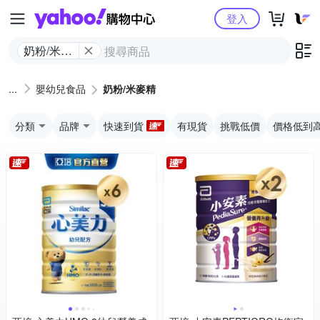
Yahoo購物中心
登入
奶粉/米麥
精
嬰幼兒食品
奶粉/米麥精
分類
品牌
快速到貨
有現貨
挑戰低價
價格低到