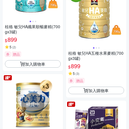
桂格 敏兒HA纖果順暢麥精(700
gx3罐)
899
$
5
(
2
)
桂格 敏兒HA五種水果麥精(700
券
贈品
gx3罐)
加入購物車
899
$
5
(
3
)
券
贈品
加入購物車
補貨中