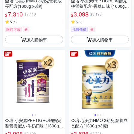
亞培 心美力HMO 3幼兒營養成
亞培 小安素PEPTIGRO均衡完
長配方(1600g x6罐)
整營養配方-香草口味 (1600g x
2入)
7,310
3,098
$7,410
$3,198
$
$
5
5
(
1
)
(
9
)
限時下殺
券
挑戰低價
券
加入購物車
加入購物車
亞培 小安素PEPTIGRO均衡完
亞培 心美力HMO 3幼兒營養成
整營養配方-牛奶口味 (1600g x
長配方(1600g x3罐)
2入)
3,098
3,686
$3,198
$3,786