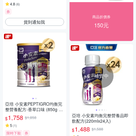
4.8
(
6
)
券
商品折價券
貨到通知我
150元
補貨中
補貨中
亞培 小安素PEPTIGRO均衡完
整營養配方-香草口味 (850g x
2入)
亞培 小安素均衡完整營養品即
1,758
$1,858
$
飲配方(220mlx24入)
5
(
1
)
1,488
$1,588
$
限時下殺
券