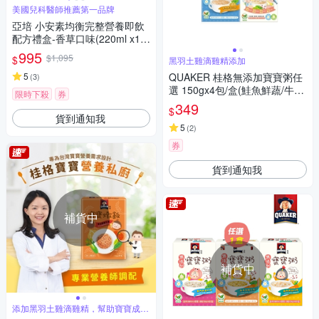
美國兒科醫師推薦第一品牌
亞培 小安素均衡完整營養即飲
配方禮盒-香草口味(220ml x15
入)
995
$1,095
$
黑羽土雞滴雞精添加
5
QUAKER 桂格無添加寶寶粥任
(
3
)
選 150gx4包/盒(鮭魚鮮蔬/牛肉
限時下殺
券
番茄/海陸饗宴)
349
$
貨到通知我
5
(
2
)
券
貨到通知我
補貨中
補貨中
添加黑羽土雞滴雞精，幫助寶寶成長
發育