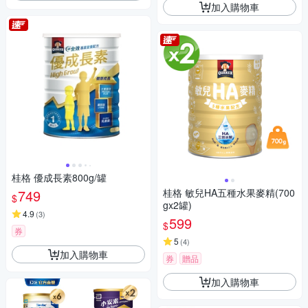
加入購物車
桂格 優成長素800g/罐
749
桂格 敏兒HA五種水果麥精(700
$
gx2罐)
4.9
(
3
)
599
$
券
5
(
4
)
加入購物車
券
贈品
加入購物車