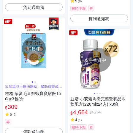
5
(
8
)
貨到通知我
限時下殺
券
貨到通知我
補貨中
補貨中
添加黑羽土雞滴雞精，幫助寶寶成長
發育
桂格 藜麥毛豆鮮蝦寶寶燉飯15
0gx3包/盒
亞培 小安素均衡完整營養品即
飲配方(220mlx24入) x3箱
309
$
4,664
$4,764
$
5
(
2
)
4
(
1
)
券
限時下殺
券
貨到通知我