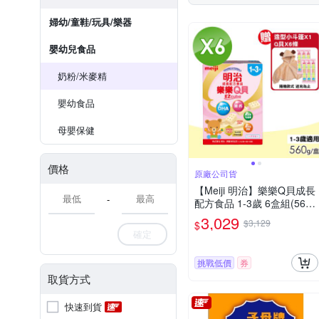
婦幼/童鞋/玩具/樂器
嬰幼兒食品
奶粉/米麥精
嬰幼食品
母嬰保健
價格
原廠公司貨
【Meiji 明治】樂樂Q貝成長
-
配方食品 1-3歲 6盒組(560
g/盒)
3,029
$3,129
$
確定
挑戰低價
券
取貨方式
快速到貨