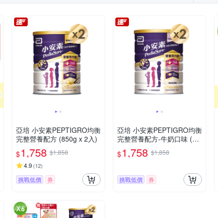
亞培 小安素PEPTIGRO均衡
亞培 小安素PEPTIGRO均衡
完整營養配方 (850g x 2入)
完整營養配方-牛奶口味 (85
0g x 2入)
1,758
1,758
$1,858
$1,858
$
$
4.9
(
12
)
挑戰低價
券
挑戰低價
券