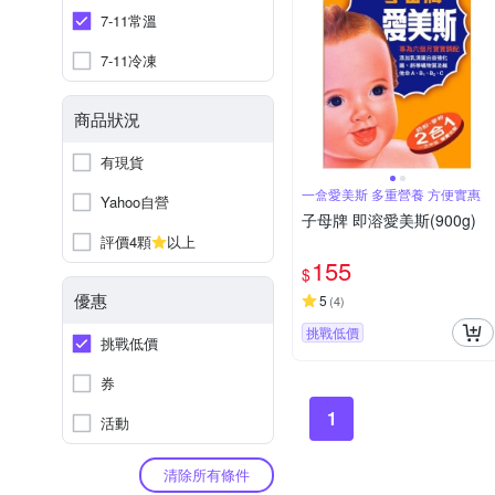
7-11常溫
7-11冷凍
商品狀況
有現貨
一盒愛美斯 多重營養 方便實惠
Yahoo自營
子母牌 即溶愛美斯(900g)
評價4顆
以上
155
$
優惠
5
(
4
)
挑戰低價
挑戰低價
券
1
活動
清除所有條件