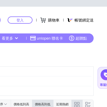
購物車
帳號綁定送
登入
看更多
uniopen 聯名卡
超贈點
序
價格低到高
價格高到低
近期熱銷