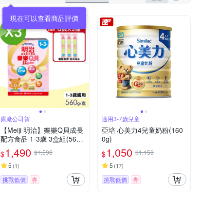
現在可以查看商品評價
原廠公司貨
適用3-7歲兒童
【Meiji 明治】樂樂Q貝成長
亞培 心美力4兒童奶粉(160
配方食品 1-3歲 3盒組(560
0g)
g/盒)
1,490
1,050
$1,590
$1,150
$
$
5
5
(
1
)
(
17
)
挑戰低價
券
挑戰低價
券