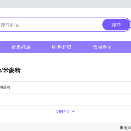
搜尋
必逛好店
刷卡/超取
會員專享
/米麥精
他品牌
包裝顯示為主
包裝顯示為主
42845728-00000-8
展開全部
推薦排