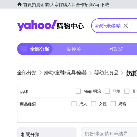
首頁
拍賣
企業/大宗採購入口
合作招商
App下載
Yahoo購物中心
奶粉/米麥精
全部分類
點換券
登記送
奶粉
婦幼/童鞋/玩具/樂器
嬰幼兒食品
Meiji 明治
亞培
其
品牌
成人
女性
奶粉
商品種類
品牌名稱
罐裝
日本
日本
袋裝
新加坡
新加坡
請依外
請依外
A-154357012-00000-5
A-1
包裝方式
食品業者登錄字號
原料原產地
製造/加工地
奶粉/米麥精 6 筆結果
相關分類