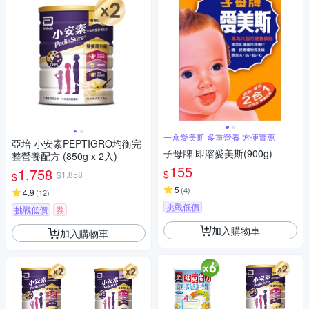
一盒愛美斯 多重營養 方便實惠
亞培 小安素PEPTIGRO均衡完
子母牌 即溶愛美斯(900g)
整營養配方 (850g x 2入)
155
1,758
$
$1,858
$
5
(
4
)
4.9
(
12
)
挑戰低價
挑戰低價
券
加入購物車
加入購物車