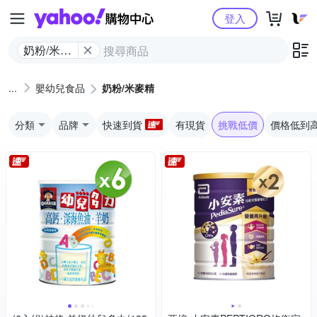
Yahoo購物中心
登入
奶粉/米麥
精
嬰幼兒食品
奶粉/米麥精
分類
品牌
快速到貨
有現貨
挑戰低價
價格低到