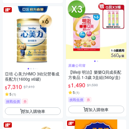
原廠公司貨
【Meiji 明治】樂樂Q貝成長配
亞培 心美力HMO 3幼兒營養成
方食品 1-3歲 3盒組(560g/盒)
長配方(1600g x6罐)
1,490
7,310
$1,590
$
$7,410
$
5
(
1
)
5
(
1
)
挑戰低價
券
挑戰低價
券
加入購物車
加入購物車