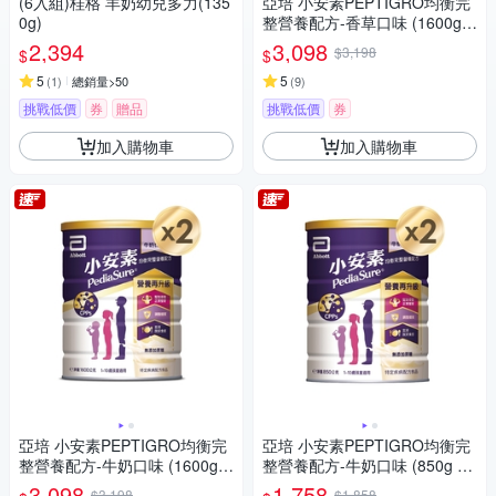
(6入組)桂格 羊奶幼兒多力(135
亞培 小安素PEPTIGRO均衡完
0g)
整營養配方-香草口味 (1600g x
2入)
2,394
3,098
$3,198
$
$
5
5
(
1
)
總銷量>50
(
9
)
挑戰低價
券
贈品
挑戰低價
券
加入購物車
加入購物車
亞培 小安素PEPTIGRO均衡完
亞培 小安素PEPTIGRO均衡完
整營養配方-牛奶口味 (1600g x
整營養配方-牛奶口味 (850g x
2入)
2入)
3,098
1,758
$3,198
$1,858