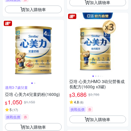
加入購物車
加入購物車
亞培 心美力HMO 3幼兒營養成
長配方(1600g x3罐)
適用3-7歲兒童
3,686
亞培 心美力4兒童奶粉(1600g)
$3,786
$
1,050
$1,150
4.8
(
6
)
$
挑戰低價
券
5
(
17
)
挑戰低價
券
加入購物車
加入購物車