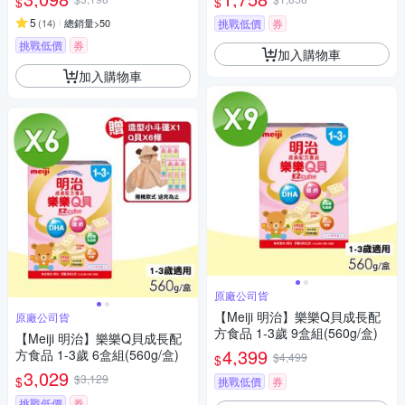
$
$
5
(
14
)
總銷量>50
挑戰低價
券
挑戰低價
券
加入購物車
加入購物車
原廠公司貨
【Meiji 明治】樂樂Q貝成長配
原廠公司貨
方食品 1-3歲 9盒組(560g/盒)
【Meiji 明治】樂樂Q貝成長配
4,399
方食品 1-3歲 6盒組(560g/盒)
$4,499
$
3,029
$3,129
$
挑戰低價
券
挑戰低價
券