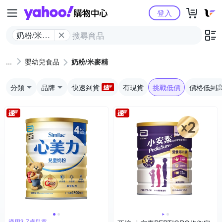
Yahoo購物中心
登入
奶粉/米麥
精
嬰幼兒食品
奶粉/米麥精
分類
品牌
快速到貨
有現貨
挑戰低價
價格低到
適用3-7歲兒童