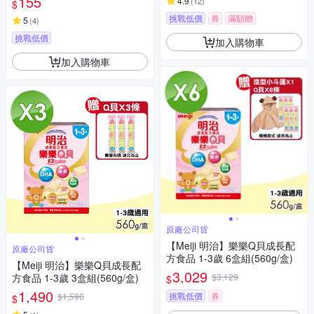
155
4.9
(
12
)
$
挑戰低價
券
滿額贈
5
(
4
)
挑戰低價
加入購物車
加入購物車
原廠公司貨
【Meiji 明治】樂樂Q貝成長配
原廠公司貨
方食品 1-3歲 6盒組(560g/盒)
【Meiji 明治】樂樂Q貝成長配
3,029
方食品 1-3歲 3盒組(560g/盒)
$3,129
$
1,490
挑戰低價
券
$1,590
$