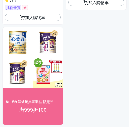
5
(
1
)
加入購物車
挑戰低價
券
加入購物車
8/1-8/9 婦幼玩具童裝鞋 指定品滿999折100
滿999折100