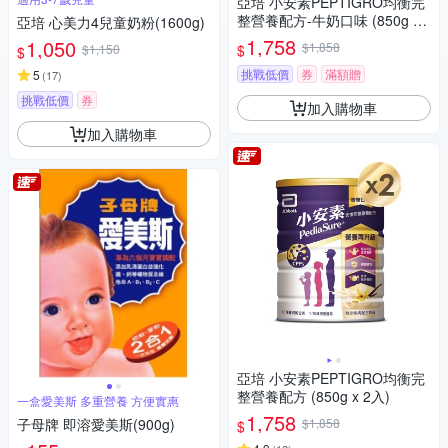
亞培 小安素PEPTIGRO均衡完
整營養配方-牛奶口味 (850g x
亞培 心美力4兒童奶粉(1600g)
2入)
1,758
1,050
$1,858
$
$1,150
$
挑戰低價
券
滿額贈
5
(
17
)
挑戰低價
券
加入購物車
加入購物車
亞培 小安素PEPTIGRO均衡完
整營養配方 (850g x 2入)
一盒愛美斯 多重營養 方便實惠
1,758
子母牌 即溶愛美斯(900g)
$1,858
$