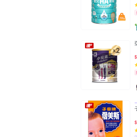
$
補貨中
$