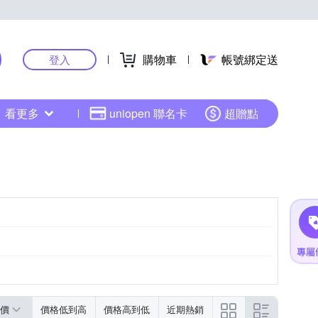
購物車
帳號綁定送
登入
看更多
uniopen 聯名卡
超贈點
2102473-00000-9
價
價格低到高
價格高到低
近期熱銷