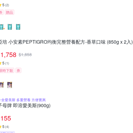
5
(
2
)
券
贈品
亞培 小安素PEPTIGRO均衡完整營養配方-香草口味 (850g x 2入)
1,758
$
1,858
5
(
1
)
限時下殺
券
一盒愛美斯 多重營養 方便實惠
子母牌 即溶愛美斯(900g)
155
5
(
4
)