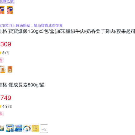
挑戰低價
添加黑羽土雞滴雞精，幫助寶寶成長發育
桂格 寶寶燉飯150gx3包/盒(羅宋甜椒牛肉/奶香栗子雞肉/腰果起司
309
5
(
7
)
券
桂格 優成長素800g/罐
749
4.9
(
3
)
券
+2