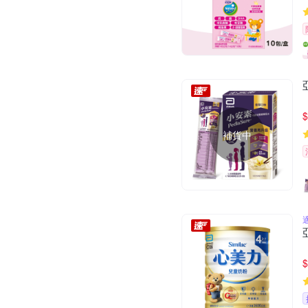
$
補貨中
$