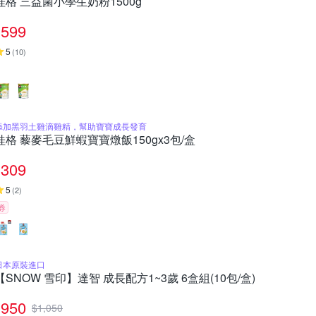
桂格 三益菌小學生奶粉1500g
599
5
(
10
)
添加黑羽土雞滴雞精，幫助寶寶成長發育
桂格 藜麥毛豆鮮蝦寶寶燉飯150gx3包/盒
309
5
(
2
)
券
日本原裝進口
【SNOW 雪印】達智 成長配方1~3歲 6盒組(10包/盒)
950
$
1,050