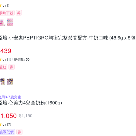
5
(
1
)
限時下殺
券
亞培 小安素PEPTIGRO均衡完整營養配方-牛奶口味 (48.6g x 8包
439
5
(
11
)
總銷量>50
活動
券
適用3-7歲兒童
亞培 心美力4兒童奶粉(1600g)
1,050
$
1,150
5
(
17
)
挑戰低價
券