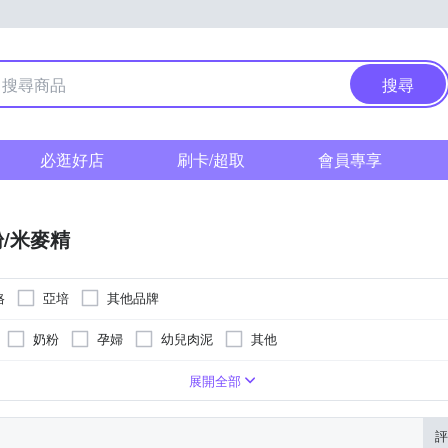
搜尋
必逛好店
刷卡/超取
會員專享
/米麥精
格
亞培
其他品牌
奶粉
孕婦
幼兒肉泥
其他
裝所示
包裝顯示為主
請依外包裝顯示為主
台灣
如外包裝所示
如外包裝所示
42845728-00000-8
A 122102473-00000-9
-
-
A-12
展開全部
評