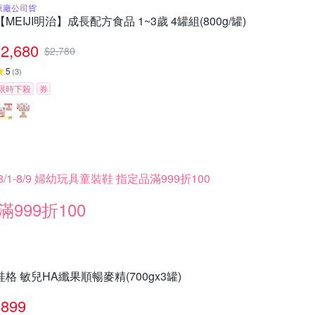
原廠公司貨
【MEIJI明治】成長配方食品 1~3歲 4罐組(800g/罐)
2,680
$
2,780
5
(
3
)
限時下殺
券
8/1-8/9 婦幼玩具童裝鞋 指定品滿999折100
滿999折100
桂格 敏兒HA纖果順暢麥精(700gx3罐)
899