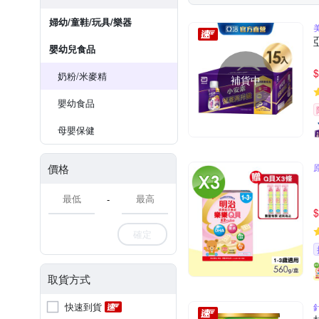
婦幼/童鞋/玩具/樂器
嬰幼兒食品
$
奶粉/米麥精
補貨中
嬰幼食品
母嬰保健
價格
-
$
確定
取貨方式
快速到貨