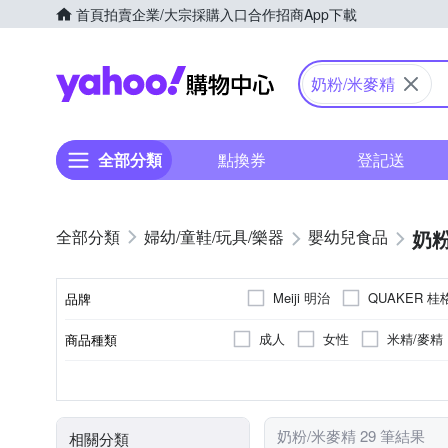
首頁
拍賣
企業/大宗採購入口
合作招商
App下載
Yahoo購物中心
奶粉/米麥精
全部分類
點換券
登記送
奶粉
婦幼/童鞋/玩具/樂器
嬰幼兒食品
Meiji 明治
QUAKER 桂
品牌
成人
女性
米精/麥精
商品種類
品牌名稱
罐裝
新加坡
新加坡
袋裝
日本
日本
塑膠罐
如外包
請依外
A-154357012-00000-5
A-1
包裝方式
製造/加工地
原料原產地
食品業者登錄字號
奶粉/米麥精 29 筆結果
相關分類