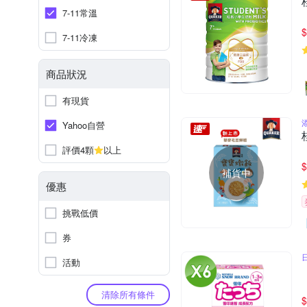
7-11常溫
$
7-11冷凍
商品狀況
有現貨
Yahoo自營
評價4顆
以上
$
補貨中
優惠
挑戰低價
券
活動
清除所有條件
$