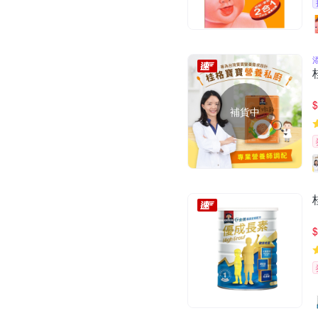
$
補貨中
$