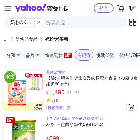
Yahoo購物中心
登入
奶粉/米麥
精
嬰幼兒食品
奶粉/米麥精
分類
品牌
快速到貨
有現貨
挑戰低價
價格低到
原廠公司貨
【Meiji 明治】樂樂Q貝成長配方食品 1-3歲 3盒
組(560g/盒)
1,490
$
$
1,590
5
(
1
)
挑戰低價
券
針對7到12歲小學生的營養需求設計
桂格 三益菌小學生奶粉1500g
599
$