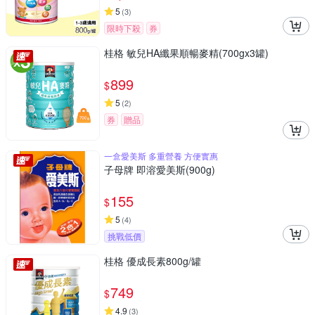
5
(
3
)
限時下殺
券
桂格 敏兒HA纖果順暢麥精(700gx3罐)
899
$
5
(
2
)
券
贈品
一盒愛美斯 多重營養 方便實惠
子母牌 即溶愛美斯(900g)
155
$
5
(
4
)
挑戰低價
桂格 優成長素800g/罐
749
$
4.9
(
3
)