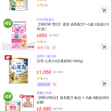
5
(
10
)
日本原裝進口
【SNOW 雪印】達智 成長配方1~3歲 6盒組(10
包/盒)
950
$
$
1,050
5
(
1
)
限時下殺
券
適用3-7歲兒童
亞培 心美力4兒童奶粉(1600g)
1,050
$
$
1,150
5
(
17
)
挑戰低價
券
原廠公司貨
【MEIJI明治】成長配方食品 1~3歲 4罐組(800
g/罐)
2,680
$
$
2,780