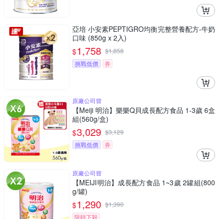
亞培 小安素PEPTIGRO均衡完整營養配方-牛奶
口味 (850g x 2入)
1,758
$
$
1,858
挑戰低價
券
原廠公司貨
【Meiji 明治】樂樂Q貝成長配方食品 1-3歲 6盒
組(560g/盒)
3,029
$
$
3,129
挑戰低價
券
原廠公司貨
【MEIJI明治】成長配方食品 1~3歲 2罐組(800
g/罐)
1,290
$
$
1,390
限時下殺