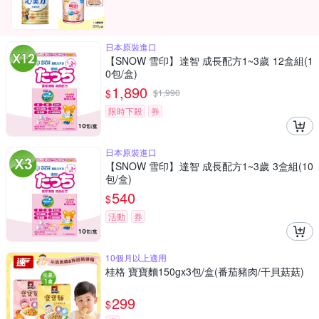
日本原裝進口
【SNOW 雪印】達智 成長配方1~3歲 12盒組(1
0包/盒)
1,890
$
$
1,990
限時下殺
券
日本原裝進口
【SNOW 雪印】達智 成長配方1~3歲 3盒組(10
包/盒)
540
$
活動
券
10個月以上適用
桂格 寶寶麵150gx3包/盒(番茄豬肉/干貝菇菇)
299
$