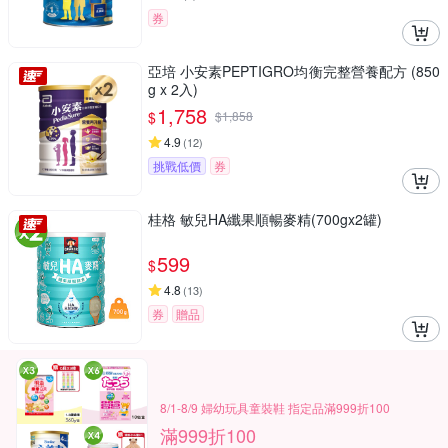
券
亞培 小安素PEPTIGRO均衡完整營養配方 (850
g x 2入)
1,758
$
$
1,858
4.9
(
12
)
挑戰低價
券
桂格 敏兒HA纖果順暢麥精(700gx2罐)
599
$
4.8
(
13
)
券
贈品
8/1-8/9 婦幼玩具童裝鞋 指定品滿999折100
滿999折100