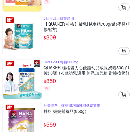
券
6個月以上寶寶適用
【QUAKER 桂格】敏兒HA麥精700g/罐(學習順
暢配方)
309
$
HMO 2-FL每份200mg
QUAKER 桂格愛力心優護幼兒成長奶粉800g*1
罐( 3號 1-3歲幼兒適用 無添加蔗糖 銜接換奶好
安心)
850
$
券
計畫懷孕、懷孕期及哺乳期媽媽適用
桂格 媽媽營養品(850g）
559
$