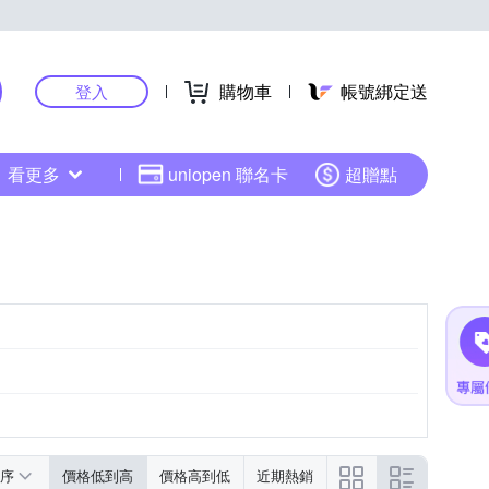
購物車
帳號綁定送
登入
看更多
uniopen 聯名卡
超贈點
序
價格低到高
價格高到低
近期熱銷