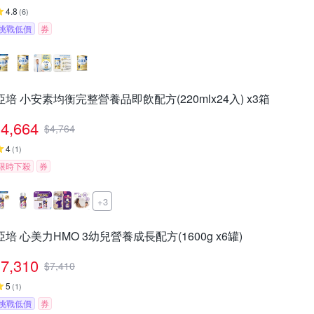
4.8
(
6
)
挑戰低價
券
亞培 小安素均衡完整營養品即飲配方(220mlx24入) x3箱
4,664
$
4,764
4
(
1
)
限時下殺
券
+3
亞培 心美力HMO 3幼兒營養成長配方(1600g x6罐)
7,310
$
7,410
5
(
1
)
挑戰低價
券