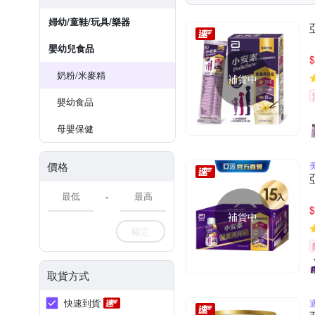
婦幼/童鞋/玩具/樂器
嬰幼兒食品
$
奶粉/米麥精
補貨中
嬰幼食品
母嬰保健
價格
-
$
補貨中
確定
取貨方式
快速到貨