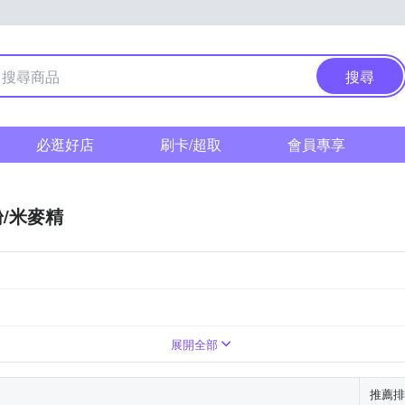
搜尋
必逛好店
刷卡/超取
會員專享
/米麥精
主
主
荷蘭
荷蘭
愛爾蘭
愛爾蘭
30961216-00000-6
展開全部
推薦排