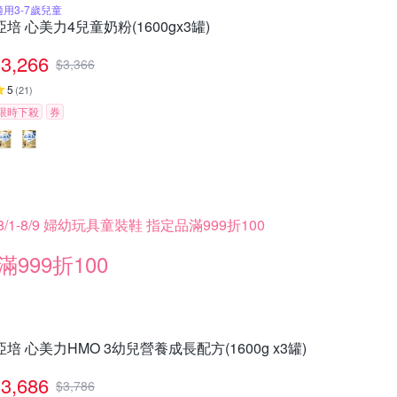
適用3-7歲兒童
亞培 心美力4兒童奶粉(1600gx3罐)
3,266
$
3,366
5
(
21
)
限時下殺
券
8/1-8/9 婦幼玩具童裝鞋 指定品滿999折100
滿999折100
亞培 心美力HMO 3幼兒營養成長配方(1600g x3罐)
3,686
$
3,786