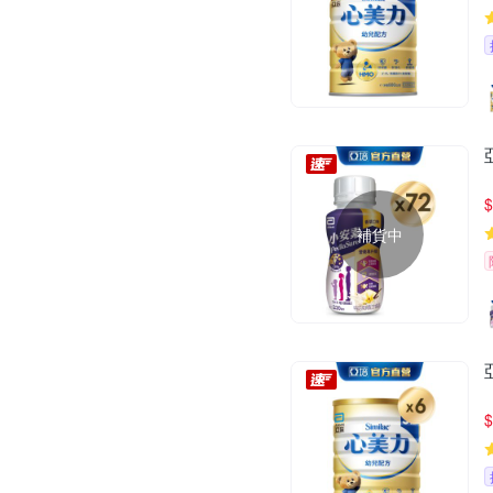
$
補貨中
$