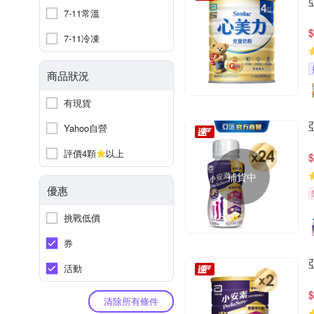
7-11常溫
$
7-11冷凍
商品狀況
有現貨
Yahoo自營
評價4顆
以上
$
補貨中
優惠
挑戰低價
券
活動
$
清除所有條件