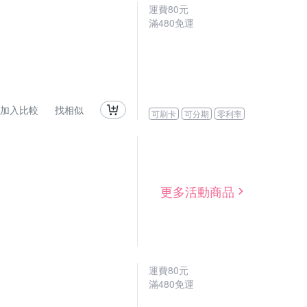
運費80元
滿480免運
加入比較
找相似
可刷卡
可分期
零利率
更多活動商品
運費80元
滿480免運