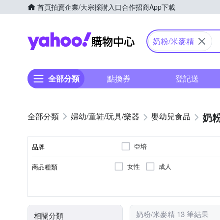
首頁
拍賣
企業/大宗採購入口
合作招商
App下載
Yahoo購物中心
奶粉/米麥精
全部分類
點換券
登記送
奶粉
婦幼/童鞋/玩具/樂器
嬰幼兒食品
亞培
品牌
女性
成人
商品種類
品牌名稱
新加坡
新加坡
罐裝
袋裝
請依外包裝顯示為
請依外包裝顯示為
塑膠罐
A-154357012-00000-5
A-1
原料原產地
食品業者登錄字號
製造/加工地
包裝方式
奶粉/米麥精 13 筆結果
相關分類