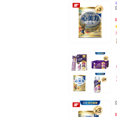
$
補貨中
$