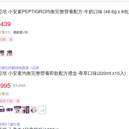
亞培 小安素PEPTIGRO均衡完整營養配方-牛奶口味 (48.6g x 8包
439
5
(
11
)
總銷量>50
活動
券
美國兒科醫師推薦第一品牌
亞培 小安素均衡完整營養即飲配方禮盒-香草口味(220ml x15入)
995
$
1,095
5
(
3
)
限時下殺
券
+3
適用3-7歲兒童