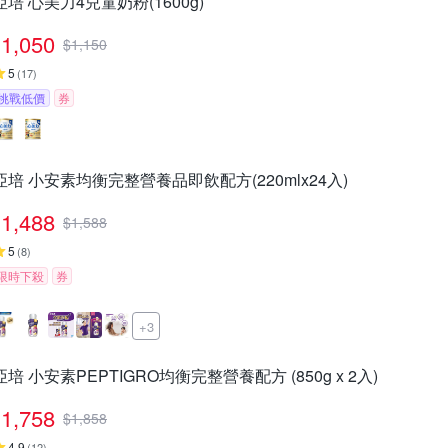
亞培 心美力4兒童奶粉(1600g)
1,050
$
1,150
5
(
17
)
挑戰低價
券
亞培 小安素均衡完整營養品即飲配方(220mlx24入)
1,488
$
1,588
5
(
8
)
限時下殺
券
+3
亞培 小安素PEPTIGRO均衡完整營養配方 (850g x 2入)
1,758
$
1,858
4.9
(
12
)