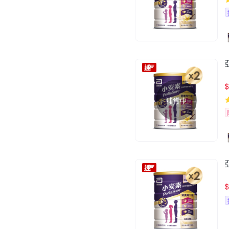
$
補貨中
$