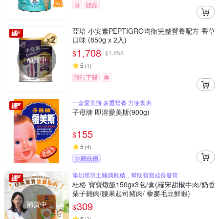
券
贈品
亞培 小安素PEPTIGRO均衡完整營養配方-香草
口味 (850g x 2入)
1,708
$
$
1,858
補貨中
5
(
1
)
限時下殺
券
一盒愛美斯 多重營養 方便實惠
子母牌 即溶愛美斯(900g)
155
$
5
(
4
)
挑戰低價
添加黑羽土雞滴雞精，幫助寶寶成長發育
桂格 寶寶燉飯150gx3包/盒(羅宋甜椒牛肉/奶香
栗子雞肉/腰果起司豬肉/ 藜麥毛豆鮮蝦)
補貨中
309
$
5