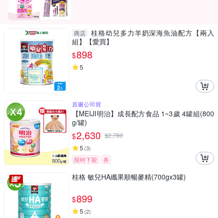
桂格幼兒多力羊奶深海魚油配方【兩入
商店
組】【愛買】
898
$
5
原廠公司貨
【MEIJI明治】成長配方食品 1~3歲 4罐組(800
g/罐)
2,630
$
$
2,780
5
(
3
)
限時下殺
券
桂格 敏兒HA纖果順暢麥精(700gx3罐)
899
$
5
(
2
)