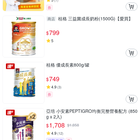
(
7
)
券
桂格 三益菌成長奶粉(1500G)【愛買】
商店
799
$
5
桂格 優成長素800g/罐
749
$
4.9
(
3
)
券
亞培 小安素PEPTIGRO均衡完整營養配方 (850
g x 2入)
1,708
$
$
1,858
4.9
(
12
)