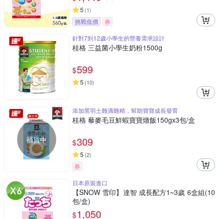
5
(
1
)
挑戰低價
券
針對7到12歲小學生的營養需求設計
桂格 三益菌小學生奶粉1500g
599
$
5
(
10
)
添加黑羽土雞滴雞精，幫助寶寶成長發育
桂格 藜麥毛豆鮮蝦寶寶燉飯150gx3包/盒
補貨中
309
$
5
(
2
)
券
日本原裝進口
【SNOW 雪印】達智 成長配方1~3歲 6盒組(10
包/盒)
1,050
$