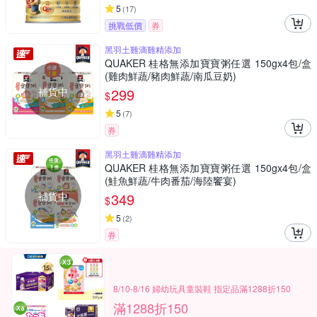
5
(
17
)
挑戰低價
券
黑羽土雞滴雞精添加
QUAKER 桂格無添加寶寶粥任選 150gx4包/盒
(雞肉鮮蔬/豬肉鮮蔬/南瓜豆奶)
補貨中
299
$
5
(
7
)
券
黑羽土雞滴雞精添加
QUAKER 桂格無添加寶寶粥任選 150gx4包/盒
(鮭魚鮮蔬/牛肉番茄/海陸饗宴)
補貨中
349
$
5
(
2
)
券
8/10-8/16 婦幼玩具童裝鞋 指定品滿1288折150
滿1288折150