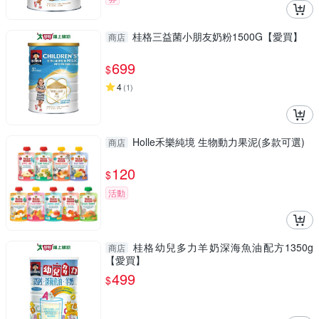
桂格三益菌小朋友奶粉1500G【愛買】
商店
699
$
4
(
1
)
Holle禾樂純境 生物動力果泥(多款可選)
商店
120
$
活動
桂格幼兒多力羊奶深海魚油配方1350g
商店
【愛買】
499
$