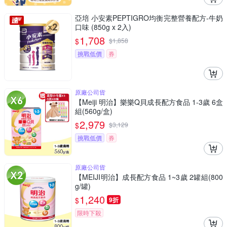
亞培 小安素PEPTIGRO均衡完整營養配方-牛奶
口味 (850g x 2入)
1,708
$
$
1,858
挑戰低價
券
原廠公司貨
【Meiji 明治】樂樂Q貝成長配方食品 1-3歲 6盒
組(560g/盒)
2,979
$
$
3,129
挑戰低價
券
原廠公司貨
【MEIJI明治】成長配方食品 1~3歲 2罐組(800
g/罐)
1,240
$
9折
限時下殺