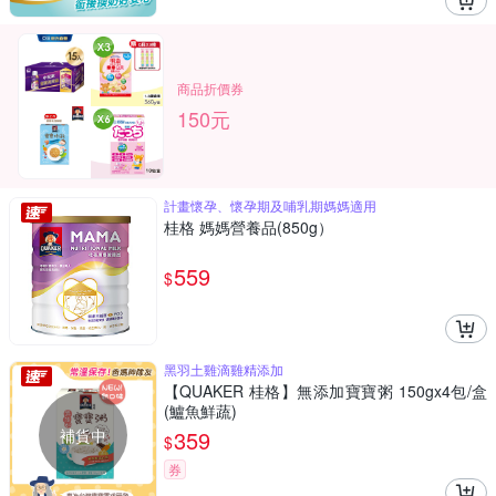
商品折價券
150元
計畫懷孕、懷孕期及哺乳期媽媽適用
桂格 媽媽營養品(850g）
559
$
黑羽土雞滴雞精添加
【QUAKER 桂格】無添加寶寶粥 150gx4包/盒
(鱸魚鮮蔬)
補貨中
359
$
券