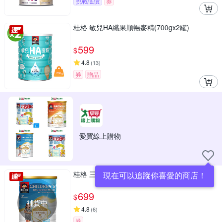
挑戰低價
券
桂格 敏兒HA纖果順暢麥精(700gx2罐)
599
$
4.8
(
13
)
券
贈品
愛買線上購物
桂格 三益菌小朋友奶粉(1500g)
現在可以追蹤你喜愛的商店！
699
$
補貨中
4.8
(
6
)
券