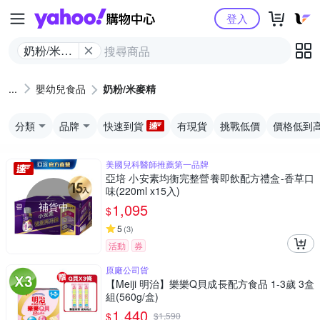
Yahoo購物中心
登入
奶粉/米麥
精
嬰幼兒食品
奶粉/米麥精
分類
品牌
快速到貨
有現貨
挑戰低價
價格低到
美國兒科醫師推薦第一品牌
亞培 小安素均衡完整營養即飲配方禮盒-香草口
味(220ml x15入)
補貨中
1,095
$
5
(
3
)
活動
券
原廠公司貨
【Meiji 明治】樂樂Q貝成長配方食品 1-3歲 3盒
組(560g/盒)
1,440
$
$
1,590