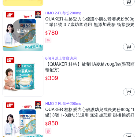
HMO 2-FL每份200mg
QUAKER 桂格愛力心優護小朋友營養奶粉800g
*1罐(4號 3-7歲幼童適用 無添加蔗糖 銜接換奶
好安心)
補貨中
780
$
券
6個月以上寶寶適用
【QUAKER 桂格】敏兒HA麥精700g/罐(學習順
暢配方)
309
$
HMO 2-FL每份200mg
QUAKER 桂格愛力心優護幼兒成長奶粉800g*1
罐( 3號 1-3歲幼兒適用 無添加蔗糖 銜接換奶好
安心)
850
$
券