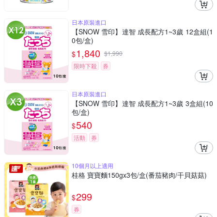
日本原裝進口
【SNOW 雪印】達智 成長配方1~3歲 12盒組(1
0包/盒)
1,840
$
$
1,990
限時下殺
券
日本原裝進口
【SNOW 雪印】達智 成長配方1~3歲 3盒組(10
包/盒)
540
$
活動
券
10個月以上適用
桂格 寶寶麵150gx3包/盒(番茄豬肉/干貝菇菇)
299
$
券