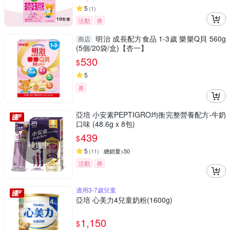
5
(
1
)
活動
券
明治 成長配方食品 1-3歲 樂樂Q貝 560g
商店
(5個/20袋/盒)【杏一】
530
$
5
券
亞培 小安素PEPTIGRO均衡完整營養配方-牛奶
口味 (48.6g x 8包)
439
$
補貨中
5
(
11
)
總銷量>50
活動
券
適用3-7歲兒童
亞培 心美力4兒童奶粉(1600g)
1,150
$