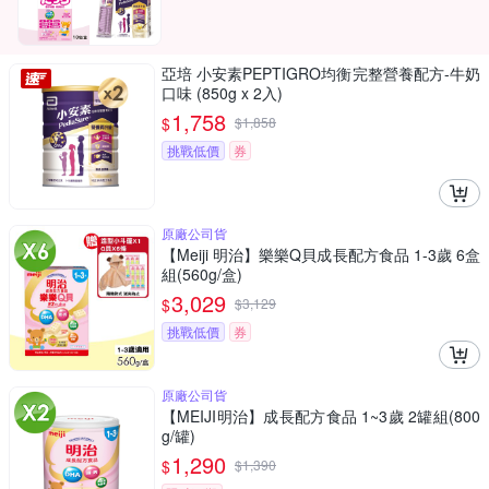
亞培 小安素PEPTIGRO均衡完整營養配方-牛奶
口味 (850g x 2入)
1,758
$
$
1,858
挑戰低價
券
原廠公司貨
【Meiji 明治】樂樂Q貝成長配方食品 1-3歲 6盒
組(560g/盒)
3,029
$
$
3,129
挑戰低價
券
原廠公司貨
【MEIJI明治】成長配方食品 1~3歲 2罐組(800
g/罐)
1,290
$
$
1,390