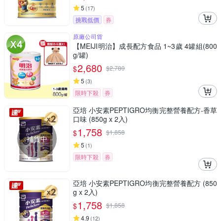
5
(
17
)
挑戰低價
券
原廠公司貨
【MEIJI明治】成長配方食品 1~3歲 4罐組(800
g/罐)
2,680
$
$
2,780
5
(
3
)
限時下殺
券
亞培 小安素PEPTIGRO均衡完整營養配方-香草
口味 (850g x 2入)
1,758
$
$
1,858
補貨中
5
(
1
)
限時下殺
券
亞培 小安素PEPTIGRO均衡完整營養配方 (850
g x 2入)
1,758
$
$
1,858
4.9
(
12
)