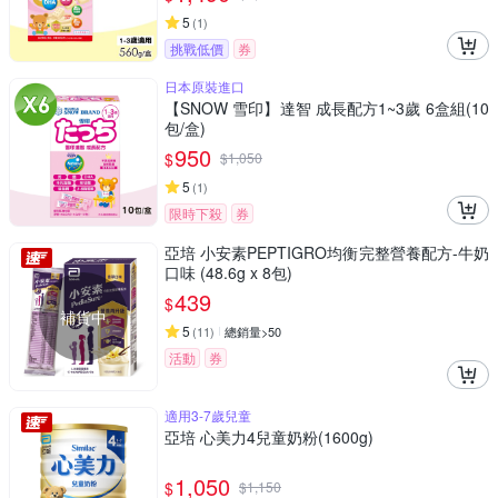
5
(
1
)
挑戰低價
券
日本原裝進口
【SNOW 雪印】達智 成長配方1~3歲 6盒組(10
包/盒)
950
$
$
1,050
5
(
1
)
限時下殺
券
亞培 小安素PEPTIGRO均衡完整營養配方-牛奶
口味 (48.6g x 8包)
439
$
補貨中
5
(
11
)
總銷量>50
活動
券
適用3-7歲兒童
亞培 心美力4兒童奶粉(1600g)
1,050
$
$
1,150