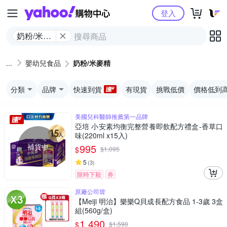
Yahoo購物中心
登入
奶粉/米麥
精
嬰幼兒食品
奶粉/米麥精
分類
品牌
快速到貨
有現貨
挑戰低價
價格低到
美國兒科醫師推薦第一品牌
亞培 小安素均衡完整營養即飲配方禮盒-香草口
味(220ml x15入)
補貨中
995
$
$
1,095
5
(
3
)
限時下殺
券
原廠公司貨
【Meiji 明治】樂樂Q貝成長配方食品 1-3歲 3盒
組(560g/盒)
1,490
$
$
1,590