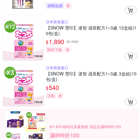
挑戰低價
券
日本原裝進口
【SNOW 雪印】達智 成長配方1~3歲 12盒組(1
0包/盒)
1,890
$
$
1,990
限時下殺
券
日本原裝進口
【SNOW 雪印】達智 成長配方1~3歲 3盒組(10
包/盒)
540
$
活動
券
8/1-8/9 婦幼玩具童裝鞋 指定品滿999折100
滿999折100