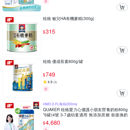
券
桂格 敏兒HA有機麥精(300g)
315
$
桂格 優成長素800g/罐
749
$
4.9
(
3
)
券
HMO 2-FL每份200mg
QUAKER 桂格愛力心優護小朋友營養奶粉800g
*6罐(4號 3-7歲幼童適用 無添加蔗糖 銜接換奶
好安心)
4,680
$
券