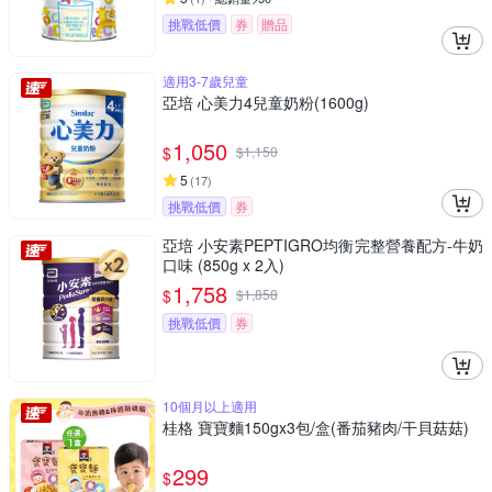
挑戰低價
券
贈品
適用3-7歲兒童
亞培 心美力4兒童奶粉(1600g)
1,050
$
$
1,150
5
(
17
)
挑戰低價
券
亞培 小安素PEPTIGRO均衡完整營養配方-牛奶
口味 (850g x 2入)
1,758
$
$
1,858
挑戰低價
券
10個月以上適用
桂格 寶寶麵150gx3包/盒(番茄豬肉/干貝菇菇)
299
$