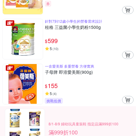
券
針對7到12歲小學生的營養需求設計
桂格 三益菌小學生奶粉1500g
599
$
5
(
10
)
一盒愛美斯 多重營養 方便實惠
子母牌 即溶愛美斯(900g)
155
$
5
(
4
)
挑戰低價
8/1-8/9 婦幼玩具童裝鞋 指定品滿999折100
滿999折100