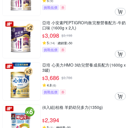
5
(
9
)
挑戰低價
券
亞培 小安素PEPTIGRO均衡完整營養配方-牛奶
口味 (1600g x 2入)
3,098
$
$
3,198
5
(
14
)
總銷量>50
挑戰低價
券
亞培 心美力HMO 3幼兒營養成長配方(1600g x
3罐)
3,686
$
$
3,786
4.8
(
6
)
挑戰低價
券
(6入組)桂格 羊奶幼兒多力(1350g)
2,394
$
5
(
1
)
總銷量>50