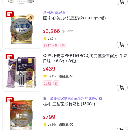
適用3-7歲兒童
亞培 心美力4兒童奶粉(1600gx3罐)
補貨中
3,266
$
$
3,366
5
(
21
)
限時下殺
券
亞培 小安素PEPTIGRO均衡完整營養配方-牛奶
口味 (48.6g x 8包)
439
$
補貨中
5
(
11
)
總銷量>50
活動
券
唯一榮獲國家健康食品認證的成長奶粉
桂格 三益菌成長奶粉(1500g)
補貨中
799
$
5
(
14
)
總銷量>50