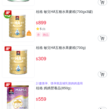
桂格 敏兒HA五種水果麥精(700gx3罐)
899
$
5
(
3
)
券
贈品
桂格 敏兒HA五種水果麥精(700g)
309
$
計畫懷孕、懷孕期及哺乳期媽媽適用
桂格 媽媽營養品(850g）
559
$