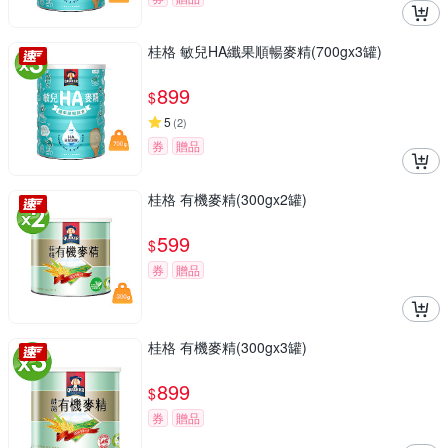
桂格 敏兒HA纖果順暢麥精(700gx3罐)
899
$
5
(
2
)
券
贈品
桂格 有機麥精(300gx2罐)
599
$
券
贈品
桂格 有機麥精(300gx3罐)
899
$
券
贈品