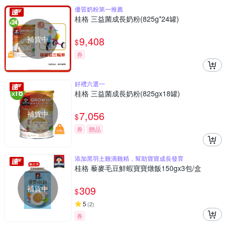
優質奶粉第一推薦
桂格 三益菌成長奶粉(825g*24罐)
補貨中
9,408
$
券
好禮六選一
桂格 三益菌成長奶粉(825gx18罐)
補貨中
7,056
$
券
贈品
添加黑羽土雞滴雞精，幫助寶寶成長發育
桂格 藜麥毛豆鮮蝦寶寶燉飯150gx3包/盒
補貨中
309
$
5
(
2
)
券