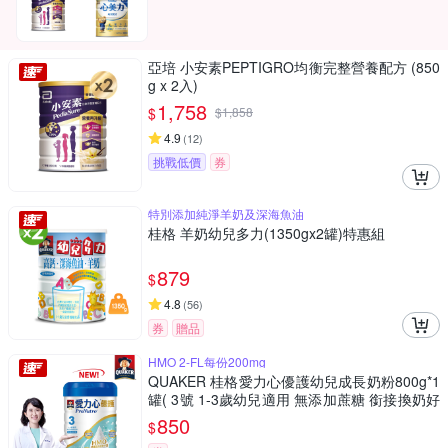
亞培 小安素PEPTIGRO均衡完整營養配方 (850
g x 2入)
1,758
$
$
1,858
4.9
(
12
)
挑戰低價
券
特別添加純淨羊奶及深海魚油
桂格 羊奶幼兒多力(1350gx2罐)特惠組
879
$
4.8
(
56
)
券
贈品
HMO 2-FL每份200mg
QUAKER 桂格愛力心優護幼兒成長奶粉800g*1
罐( 3號 1-3歲幼兒適用 無添加蔗糖 銜接換奶好
安心)
850
$