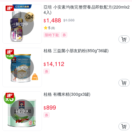
亞培 小安素均衡完整營養品即飲配方(220mlx2
4入)
1,488
$
$
1,588
補貨中
5
(
8
)
限時下殺
券
桂格 三益菌小朋友奶粉(850g*36罐)
14,112
$
補貨中
券
桂格 有機米精(300gx3罐)
899
$
補貨中
券