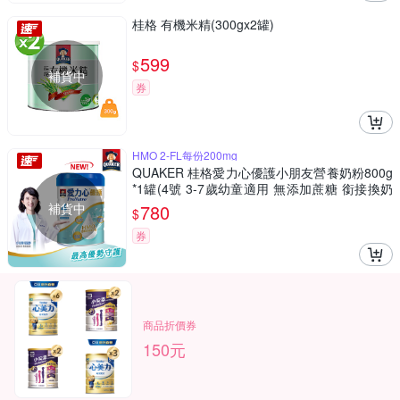
桂格 有機米精(300gx2罐)
599
$
補貨中
券
HMO 2-FL每份200mg
QUAKER 桂格愛力心優護小朋友營養奶粉800g
*1罐(4號 3-7歲幼童適用 無添加蔗糖 銜接換奶
好安心)
補貨中
780
$
券
商品折價券
150元