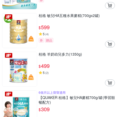
桂格 敏兒HA五種水果麥精(700gx2罐)
599
$
5
(
4
)
券
贈品
桂格 羊奶幼兒多力(1350g)
499
$
5
(
2
)
6個月以上寶寶適用
【QUAKER 桂格】敏兒HA麥精700g/罐(學習順
暢配方)
309
$