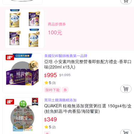
商品折價券
100元
美國兒科醫師推薦第一品牌
亞培 小安素均衡完整營養即飲配方禮盒-香草口
味(220ml x15入)
補貨中
995
$
$
1,095
5
(
3
)
限時下殺
券
黑羽土雞滴雞精添加
QUAKER 桂格無添加寶寶粥任選 150gx4包/盒
(鮭魚鮮蔬/牛肉番茄/海陸饗宴)
補貨中
349
$
5
(
2
)
券