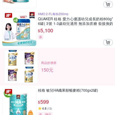
HMO 2-FL每份200mg
QUAKER 桂格 愛力心優護幼兒成長奶粉800g*
6罐( 3號 1-3歲幼兒適用 無添加蔗糖 銜接換奶
好安心)
5,100
$
券
商品折價券
150元
桂格 敏兒HA纖果順暢麥精(700gx2罐)
599
$
4.8
(
13
)
券
贈品