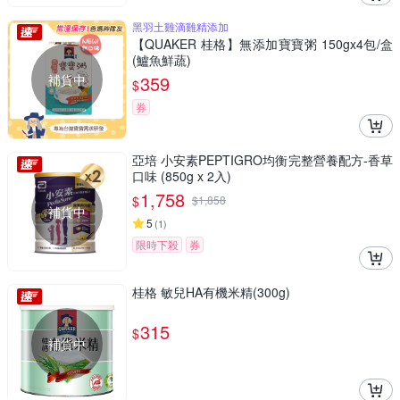
黑羽土雞滴雞精添加
【QUAKER 桂格】無添加寶寶粥 150gx4包/盒
(鱸魚鮮蔬)
補貨中
359
$
券
亞培 小安素PEPTIGRO均衡完整營養配方-香草
口味 (850g x 2入)
1,758
$
$
1,858
補貨中
5
(
1
)
限時下殺
券
桂格 敏兒HA有機米精(300g)
315
$
補貨中