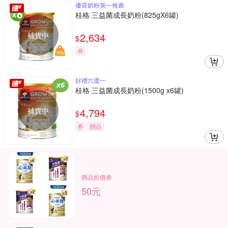
優質奶粉第一推薦
桂格 三益菌成長奶粉(825gX6罐)
補貨中
2,634
$
券
好禮六選一
桂格 三益菌成長奶粉(1500g x6罐)
補貨中
4,794
$
券
贈品
商品折價券
50元