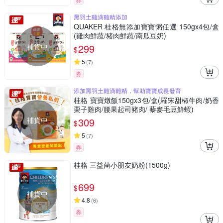
黑羽土雞滴雞精添加
QUAKER 桂格無添加寶寶粥任選 150gx4包/盒
(雞肉鮮蔬/豬肉鮮蔬/南瓜豆奶)
補貨中
299
$
5
(
7
)
券
添加黑羽土雞滴雞精，幫助寶寶成長發育
桂格 寶寶燉飯150gx3包/盒(羅宋甜椒牛肉/奶香
栗子雞肉/腰果起司豬肉/ 藜麥毛豆鮮蝦)
補貨中
309
$
5
(
7
)
券
桂格 三益菌小朋友奶粉(1500g)
699
$
補貨中
4.8
(
6
)
券