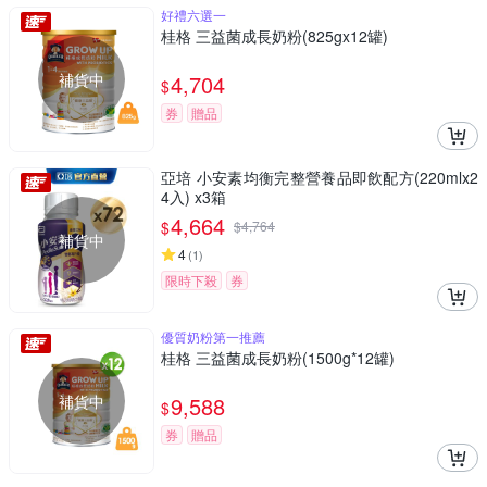
好禮六選一
桂格 三益菌成長奶粉(825gx12罐)
補貨中
4,704
$
券
贈品
亞培 小安素均衡完整營養品即飲配方(220mlx2
4入) x3箱
4,664
$
$
4,764
補貨中
4
(
1
)
限時下殺
券
優質奶粉第一推薦
桂格 三益菌成長奶粉(1500g*12罐)
補貨中
9,588
$
券
贈品