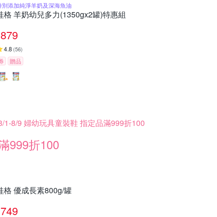
特別添加純淨羊奶及深海魚油
桂格 羊奶幼兒多力(1350gx2罐)特惠組
879
4.8
(
56
)
券
贈品
8/1-8/9 婦幼玩具童裝鞋 指定品滿999折100
滿999折100
桂格 優成長素800g/罐
749