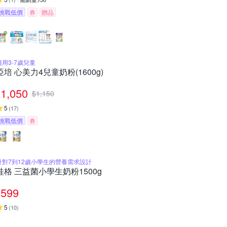
挑戰低價
券
贈品
適用3-7歲兒童
亞培 心美力4兒童奶粉(1600g)
1,050
$
1,150
5
(
17
)
挑戰低價
券
針對7到12歲小學生的營養需求設計
桂格 三益菌小學生奶粉1500g
599
5
(
10
)