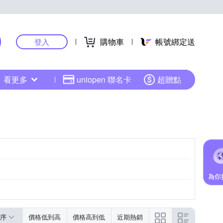
購物車
帳號綁定送
登入
看更多
uniopen 聯名卡
超贈點
序
價格低到高
價格高到低
近期熱銷