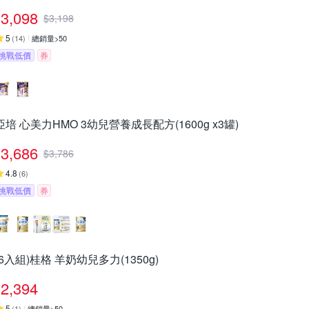
3,098
$
3,198
5
(
14
)
總銷量>50
挑戰低價
券
亞培 心美力HMO 3幼兒營養成長配方(1600g x3罐)
3,686
$
3,786
4.8
(
6
)
挑戰低價
券
(6入組)桂格 羊奶幼兒多力(1350g)
2,394
5
(
1
)
總銷量>50