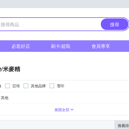
搜尋
必逛好店
刷卡/超取
會員專享
/米麥精
格
亞培
其他品牌
雪印
其他
請依外包裝顯示為主
請依外包裝顯示為主
如外包裝所示
如外包裝所示
如外包裝所示
依商品外包裝所示
丹麥
丹麥
澳洲
澳洲
42845728-00000-8
展開全部
推薦排