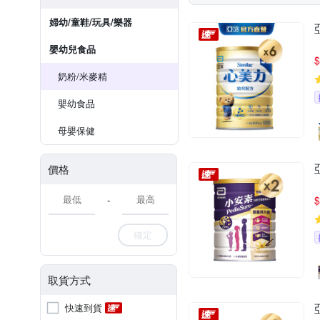
婦幼/童鞋/玩具/樂器
嬰幼兒食品
$
奶粉/米麥精
嬰幼食品
母嬰保健
價格
-
$
確定
取貨方式
快速到貨