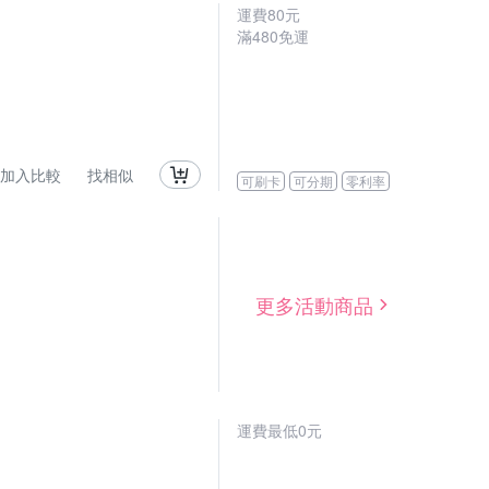
運費80元
滿480免運
加入比較
找相似
可刷卡
可分期
零利率
更多活動商品
運費最低0元