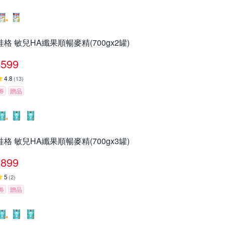
桂格 敏兒HA纖果順暢麥精(700gx2罐)
599
4.8
(
13
)
券
贈品
桂格 敏兒HA纖果順暢麥精(700gx3罐)
899
5
(
2
)
券
贈品