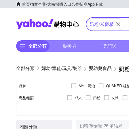
首頁
拍賣
企業/大宗採購入口
合作招商
App下載
Yahoo購物中心
奶粉/米麥精
全部分類
點換券
登記送
奶粉
婦幼/童鞋/玩具/樂器
嬰幼兒食品
Meiji 明治
QUAKER 桂
品牌
成人
奶粉
女性
商品種類
品牌名稱
罐裝
新加坡
新加坡
袋裝
日本
日本
愛爾蘭
愛爾蘭
A-154357012-00000-5
A-1
包裝方式
食品業者登錄字號
原料原產地
製造/加工地
奶粉/米麥精 26 筆結果
相關分類