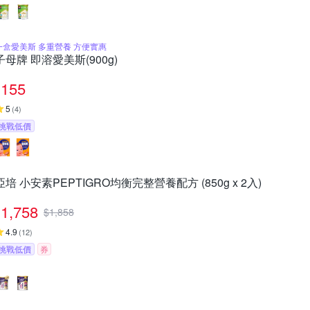
一盒愛美斯 多重營養 方便實惠
子母牌 即溶愛美斯(900g)
155
5
(
4
)
挑戰低價
亞培 小安素PEPTIGRO均衡完整營養配方 (850g x 2入)
1,758
$
1,858
4.9
(
12
)
挑戰低價
券