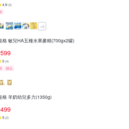
4.9
(
3
)
券
+2
桂格 敏兒HA五種水果麥精(700gx2罐)
599
5
(
4
)
券
贈品
桂格 羊奶幼兒多力(1350g)
499
5
(
2
)