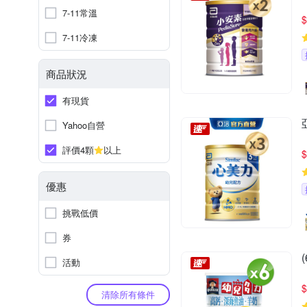
7-11常溫
$
7-11冷凍
商品狀況
有現貨
Yahoo自營
評價4顆
以上
$
優惠
挑戰低價
券
活動
$
清除所有條件