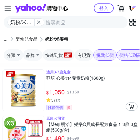
Yahoo購物中心
登入
奶粉/米麥
精
嬰幼兒食品
奶粉/米麥精
分類
品牌
快速到貨
有現貨
挑戰低價
價格低到
適用3-7歲兒童
亞培 心美力4兒童奶粉(1600g)
1,050
$
$
1,150
5
(
17
)
挑戰低價
券
原廠公司貨
【Meiji 明治】樂樂Q貝成長配方食品 1-3歲 3盒
組(560g/盒)
1,490
$
$
1,590