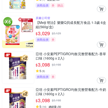
挑戰低價
券
贈品
原廠公司貨
【Meiji 明治】樂樂Q貝成長配方食品 1-3歲 6盒
組(560g/盒)
3,029
$
$
3,129
挑戰低價
券
亞培 小安素PEPTIGRO均衡完整營養配方-香草
口味 (1600g x 2入)
3,098
$
$
3,198
5
(
9
)
挑戰低價
券
亞培 小安素PEPTIGRO均衡完整營養配方-牛奶
口味 (1600g x 2入)
3,098
$
$
3,198
5
(
14
)
總銷量>50