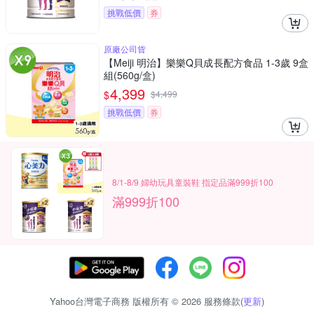
挑戰低價
券
原廠公司貨
【Meiji 明治】樂樂Q貝成長配方食品 1-3歲 9盒
組(560g/盒)
4,399
$
$
4,499
挑戰低價
券
8/1-8/9 婦幼玩具童裝鞋 指定品滿999折100
滿999折100
Yahoo台灣電子商務 版權所有 © 2026 服務條款(
更新
)