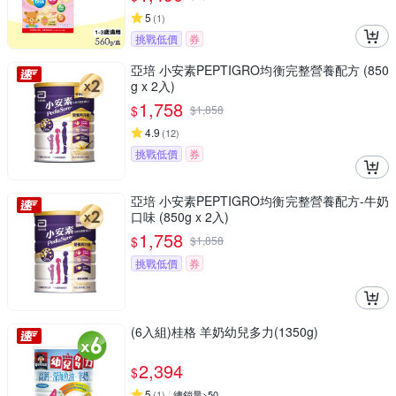
5
(
1
)
挑戰低價
券
亞培 小安素PEPTIGRO均衡完整營養配方 (850
g x 2入)
1,758
$
$
1,858
4.9
(
12
)
挑戰低價
券
亞培 小安素PEPTIGRO均衡完整營養配方-牛奶
口味 (850g x 2入)
1,758
$
$
1,858
挑戰低價
券
(6入組)桂格 羊奶幼兒多力(1350g)
2,394
$
5
(
1
)
總銷量>50