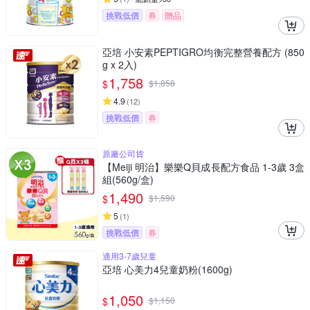
挑戰低價
券
贈品
亞培 小安素PEPTIGRO均衡完整營養配方 (850
g x 2入)
1,758
$
$
1,858
4.9
(
12
)
挑戰低價
券
原廠公司貨
【Meiji 明治】樂樂Q貝成長配方食品 1-3歲 3盒
組(560g/盒)
1,490
$
$
1,590
5
(
1
)
挑戰低價
券
適用3-7歲兒童
亞培 心美力4兒童奶粉(1600g)
1,050
$
$
1,150