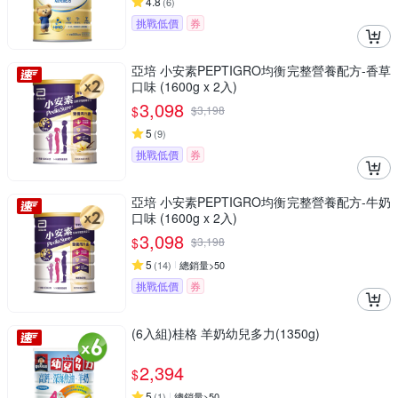
4.8
(
6
)
挑戰低價
券
亞培 小安素PEPTIGRO均衡完整營養配方-香草
口味 (1600g x 2入)
3,098
$
$
3,198
5
(
9
)
挑戰低價
券
亞培 小安素PEPTIGRO均衡完整營養配方-牛奶
口味 (1600g x 2入)
3,098
$
$
3,198
5
(
14
)
總銷量>50
挑戰低價
券
(6入組)桂格 羊奶幼兒多力(1350g)
2,394
$
5
(
1
)
總銷量>50