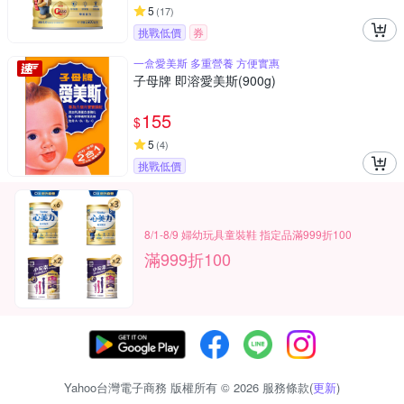
5
(
17
)
挑戰低價
券
一盒愛美斯 多重營養 方便實惠
子母牌 即溶愛美斯(900g)
155
$
5
(
4
)
挑戰低價
8/1-8/9 婦幼玩具童裝鞋 指定品滿999折100
滿999折100
Yahoo台灣電子商務 版權所有 © 2026 服務條款(
更新
)