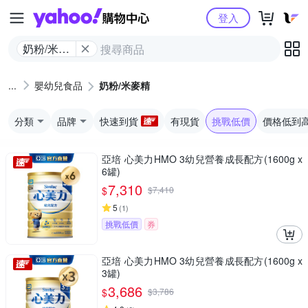
Yahoo購物中心
登入
奶粉/米麥
精
嬰幼兒食品
奶粉/米麥精
分類
品牌
快速到貨
有現貨
挑戰低價
價格低到
亞培 心美力HMO 3幼兒營養成長配方(1600g x
6罐)
7,310
$
$
7,410
5
(
1
)
挑戰低價
券
亞培 心美力HMO 3幼兒營養成長配方(1600g x
3罐)
3,686
$
$
3,786