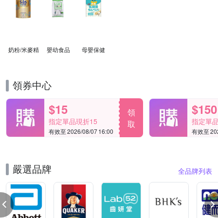
奶粉/米麥精
嬰幼食品
母嬰保健
領券中心
$15
$150
領
指定單品現折15
指定單品
取
有效至 2026/08/07 16:00
有效至 2026
嚴選品牌
全品牌列表