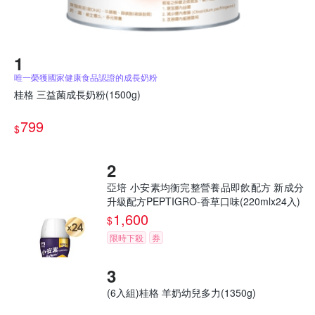
唯一榮獲國家健康食品認證的成長奶粉
桂格 三益菌成長奶粉(1500g)
799
$
亞培 小安素均衡完整營養品即飲配方 新成分
升級配方PEPTIGRO-香草口味(220mlx24入)
1,600
$
限時下殺
券
(6入組)桂格 羊奶幼兒多力(1350g)