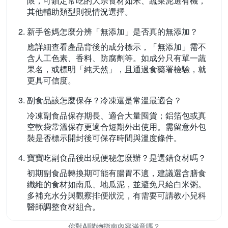
限，可鎖定常吃的大宗食材如米、蔬菜泥選有機，
其他輔助類型則視情況選擇。
新手爸媽怎麼分辨「無添加」是否真的無添加？
應詳細查看產品背後的成分標示，「無添加」需不
含人工色素、香料、防腐劑等。如成分只有單一蔬
果名，或標明「純天然」，且通過食藥署檢驗，就
更具可信度。
副食品該怎麼保存？冷凍還是常溫最適合？
冷凍副食品保存期長、適合大量囤貨；鋁箔包或真
空軟袋常溫保存更適合短期外出使用。需留意外包
裝是否標示開封後可保存時間與溫度條件。
寶寶吃副食品後出現便秘怎麼辦？是選錯食材嗎？
初期副食品轉換期可能有腸胃不適，建議選含膳食
纖維的食材如南瓜、地瓜泥，並避免只給白米粥。
多補充水分與觀察排便狀況，有需要可請教小兒科
醫師調整食材組合。
你對AI購物指南內容滿意嗎？