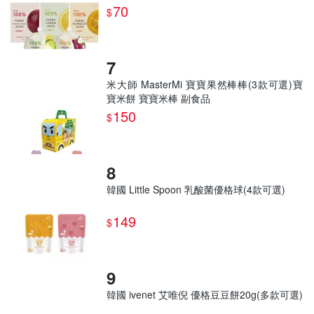
汁 水果汁
70
$
米大師 MasterMi 寶寶果然棒棒(3款可選)寶
寶米餅 寶寶米棒 副食品
150
$
韓國 Little Spoon 乳酸菌優格球(4款可選)
149
$
韓國 ivenet 艾唯倪 優格豆豆餅20g(多款可選)