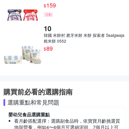
159
$
活動
韓國 米餅村 磨牙米餅 米餅 探索者 Ssalgwaja
糙米餅 0552
89
$
購買前必看的選購指南
選購重點和常見問題
嬰幼兒食品
選購重點
看月齡搭配選擇：
選購副食品時，依寶寶月齡挑選質
地與營養，例如4〜6個月可選細泥狀、7個月以上可