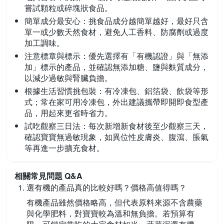
嘗試顆粒或碎塊狀食品。
簡單成分最安心：
挑食品成分越簡單越好，最好只含
單一或少數天然食材，避免人工香料、防腐劑或過度
加工調味。
注意標章與標示：
優先選擇有「有機認證」與「無添
加」標示的產品，並確認無添加糖、鹽與麩質成分，
以減少過敏與腎臟負擔。
根據生活習慣挑包裝：
有冷凍包、鋁箔袋、飲袋等形
式；常在家可用冷凍包，外出建議攜帶即開即食型產
品，用起來更省時省力。
試吃觀察三日法：
每次新增新食材後至少觀察三天，
確認寶寶無過敏現象，如異位性皮膚炎、腹瀉、脹氣
等再進一步擴充食材。
相關常見問題 Q&A
選有機的產品真的比較好嗎？價格高值得嗎？
有機產品雖然價格略高，但代表原料來源不含農藥
與化學肥料，對寶寶較為溫和無負擔。若預算有