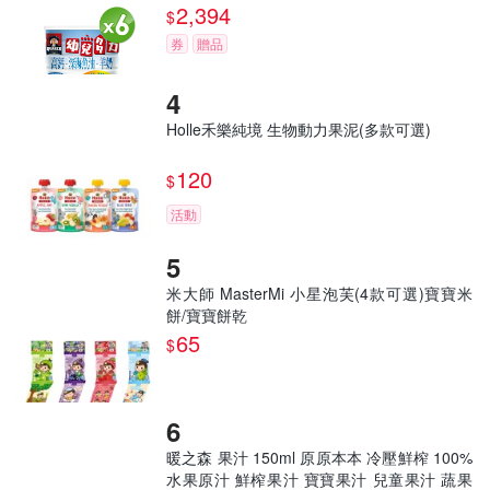
2,394
$
券
贈品
Holle禾樂純境 生物動力果泥(多款可選)
120
$
活動
米大師 MasterMi 小星泡芙(4款可選)寶寶米
餅/寶寶餅乾
65
$
暖之森 果汁 150ml 原原本本 冷壓鮮榨 100%
水果原汁 鮮榨果汁 寶寶果汁 兒童果汁 蔬果