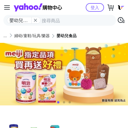
Yahoo購物中心
登入
嬰幼兒食
品
婦幼/童鞋/玩具/樂器
嬰幼兒食品