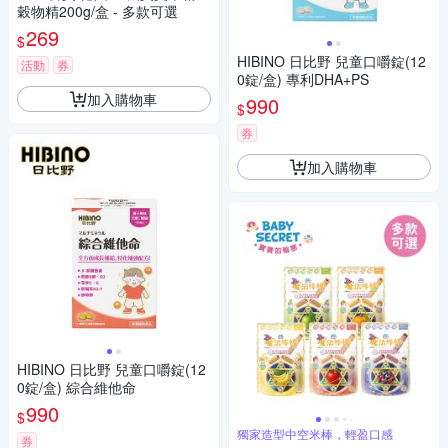
穀物精200g/盒 - 多款可選
269
$
HIBINO 日比野 兒童口嚼錠(12
活動
券
0錠/盒) 專利DHA+PS
加入購物車
990
$
券
加入購物車
HIBINO 日比野 兒童口嚼錠(12
0錠/盒) 綜合維他命
990
$
獨家造型中空米棒，輕盈口感
券