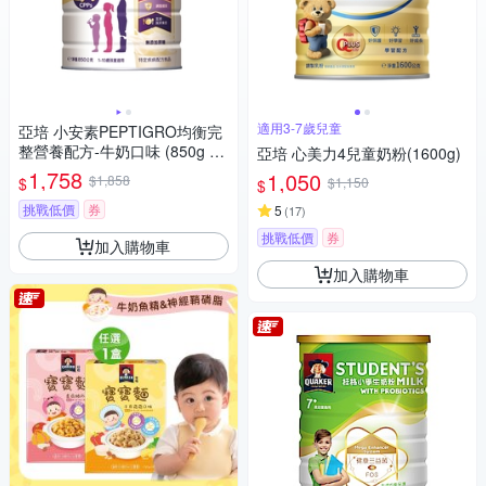
適用3-7歲兒童
亞培 小安素PEPTIGRO均衡完
整營養配方-牛奶口味 (850g x
亞培 心美力4兒童奶粉(1600g)
2入)
1,758
1,050
$1,858
$
$1,150
$
挑戰低價
券
5
(
17
)
挑戰低價
券
加入購物車
加入購物車