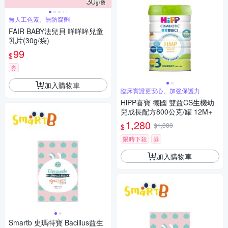
無人工色素、無防腐劑
FAIR BABY法兒貝 咩咩哞兒童
乳片(30g/袋)
99
$
券
加入購物車
臨床實證更安心、加強保護力
HiPP喜寶 德國 雙益CS生機幼
兒成長配方800公克/罐 12M+
1,280
$1,380
$
限時下殺
券
加入購物車
Smartb 史瑪特寶 Bacillus益生