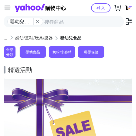
Yahoo購物中心
登入
嬰幼兒食
品
婦幼/童鞋/玩具/樂器
嬰幼兒食品
全部
嬰幼食品
奶粉/米麥精
母嬰保健
分類
精選活動