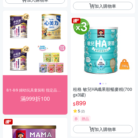
加入購物車
桂格 敏兒HA纖果順暢麥精(700
8/1-8/9 婦幼玩具童裝鞋 指定品滿999折100
gx3罐)
滿999折100
899
$
5
(
2
)
券
贈品
加入購物車