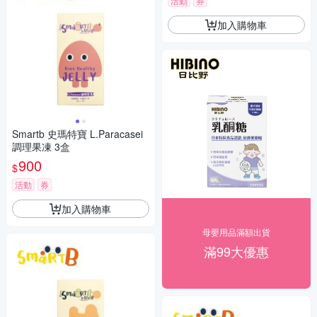
活動
券
加入購物車
Smartb 史瑪特寶 L.Paracasei
調理果凍 3盒
900
$
活動
券
加入購物車
母嬰用品滿額出貨
滿99大優惠