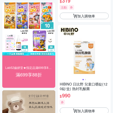
319
$
活動
券
加入購物車
Lab52齒妍堂★指定品滿699享88折
滿699享88折
HIBINO 日比野 兒童口嚼錠(12
0錠/盒) 熱封乳酸菌
990
$
券
加入購物車