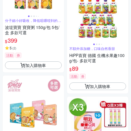
分子細小好吸收，降低咀嚼噎到的可
能性
波堤寶寶 寶寶粥 150g/包 5包/
盒 多款可選
399
$
5
(
2
)
不額外添加糖，口味自然香甜
HiPP喜寶 德國 生機水果趣100
活動
券
g/包- 多款可選
加入購物車
89
$
活動
券
加入購物車