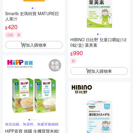
Smartb 史瑪特寶 MATURE巨
人果汁
420
$
活動
券
HIBINO 日比野 兒童口嚼錠(12
加入購物車
0錠/盒) 葉黃素
990
$
券
加入購物車
無添加糖、無香料、無麥芽糖糊精
HiPP喜寶 德國 生機寶寶米精/