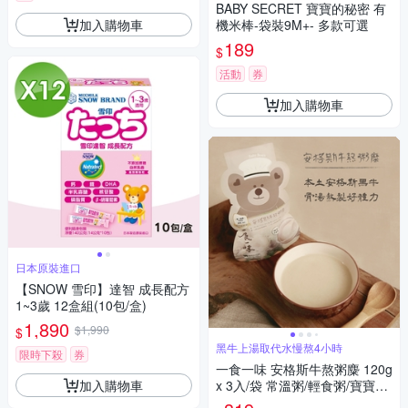
BABY SECRET 寶寶的秘密 有
加入購物車
機米棒-袋裝9M+- 多款可選
189
$
活動
券
加入購物車
日本原裝進口
【SNOW 雪印】達智 成長配方
1~3歲 12盒組(10包/盒)
1,890
$1,990
$
黑牛上湯取代水慢熬4小時
限時下殺
券
一食一味 安格斯牛熬粥麋 120g
加入購物車
x 3入/袋 常溫粥/輕食粥/寶寶粥/
副食品