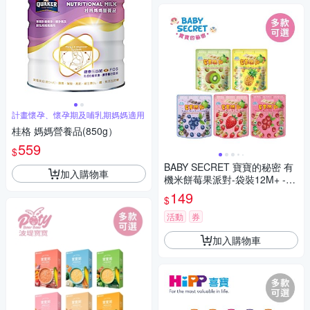
計畫懷孕、懷孕期及哺乳期媽媽適用
桂格 媽媽營養品(850g）
559
$
BABY SECRET 寶寶的秘密 有
加入購物車
機米餅莓果派對-袋裝12M+ -多
款任選
149
$
活動
券
加入購物車