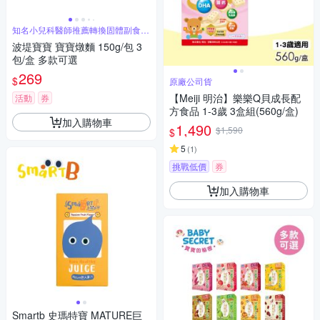
知名小兒科醫師推薦轉換固體副食品
的好選擇
波堤寶寶 寶寶燉麵 150g/包 3
包/盒 多款可選
269
$
原廠公司貨
【Meiji 明治】樂樂Q貝成長配
活動
券
方食品 1-3歲 3盒組(560g/盒)
加入購物車
1,490
$1,590
$
5
(
1
)
挑戰低價
券
加入購物車
Smartb 史瑪特寶 MATURE巨