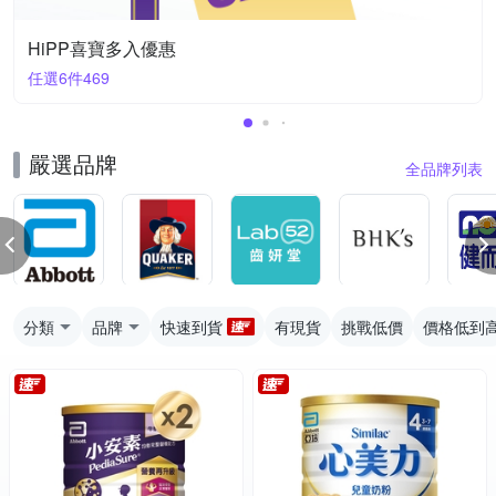
HiPP喜寶多入優惠
任選6件469
嚴選品牌
全品牌列表
分類
品牌
快速到貨
有現貨
挑戰低價
價格低到