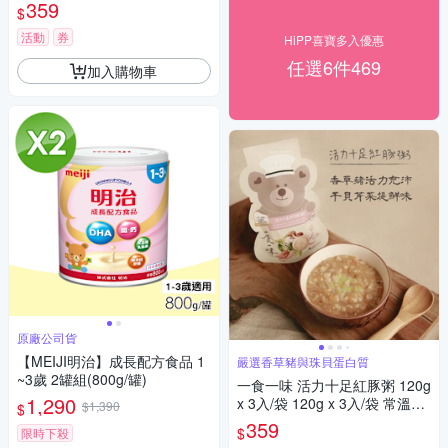
輕食粥/寶寶粥/副食品
359
$
活動
券
HiPP喜寶多入優惠
任選6件469
加入購物車
原廠公司貨
【MEIJI明治】成長配方食品 1
嚴選香草豬與珠貝蛋白質
~3歲 2罐組(800g/罐)
一食一味 活力十足紅豚粥 120g
1,290
x 3入/袋 120g x 3入/袋 常溫粥/
$1,390
$
輕食粥/寶寶粥/副食品
359
$
限時下殺