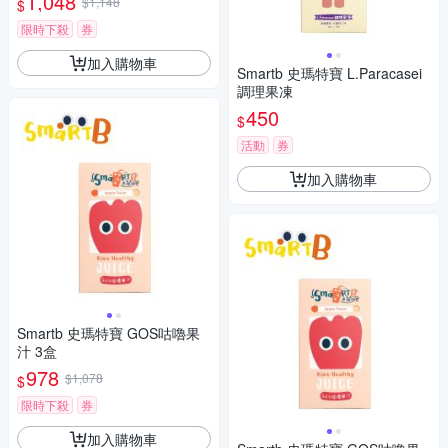
1,048
$1,148
$
限時下殺
券
加入購物車
Smartb 史瑪特寶 L.Paracasei
調理果凍
450
$
活動
券
加入購物車
Smartb 史瑪特寶 GOS咕嚕果
汁 3盒
978
$1,078
$
限時下殺
券
加入購物車