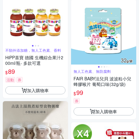
不額外添加糖，無人工色素、香料
HiPP喜寶 德國 生機綜合果汁2
00ml/瓶- 多款可選
89
無人工色素、無防腐劑
$
FAIR BABY法兒貝 波波粒小兒
活動
券
蜂膠喉片 葡萄口味(32g/袋)
加入購物車
99
$
券
加入購物車