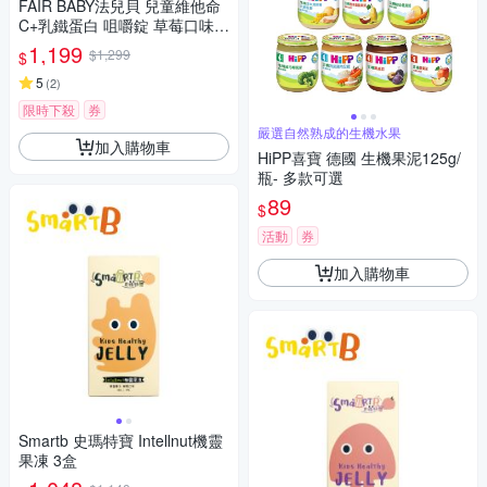
FAIR BABY法兒貝 兒童維他命
C+乳鐵蛋白 咀嚼錠 草莓口味 3
盒組(60g/盒)
1,199
$1,299
$
5
(
2
)
限時下殺
券
嚴選自然熟成的生機水果
加入購物車
HiPP喜寶 德國 生機果泥125g/
瓶- 多款可選
89
$
活動
券
加入購物車
Smartb 史瑪特寶 Intellnut機靈
果凍 3盒