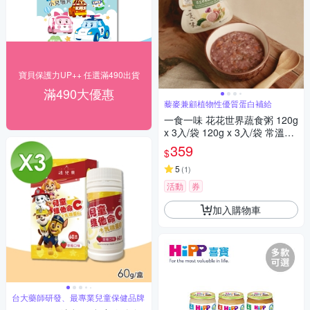
寶貝保護力UP++ 任選滿490出貨
滿490大優惠
藜麥兼顧植物性優質蛋白補給
一食一味 花花世界蔬食粥 120g
x 3入/袋 120g x 3入/袋 常溫粥/
輕食粥/寶寶粥/副食品
359
$
5
(
1
)
活動
券
加入購物車
台大藥師研發、最專業兒童保健品牌