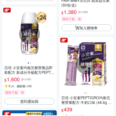
FAIR BABY法兒貝 蔬菜益生菌
(50包/盒)
1,380
$1,480
$
限時下殺
券
加入購物車
補貨中
補貨中
亞培 小安素均衡完整營養品即
飲配方 新成分升級配方PEPTI
GRO-香草口味(220mlx24入)
1,600
$1,700
$
5
(
6
)
總銷量>100
限時下殺
券
亞培 小安素PEPTIGRO均衡完
貨到通知我
整營養配方-牛奶口味 (48.6g x
8包)
439
$
5