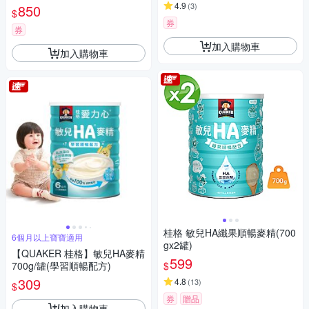
幼兒適用 無添加蔗糖 銜接換奶
4.9
(
3
)
850
$
好安心)
券
券
加入購物車
加入購物車
桂格 敏兒HA纖果順暢麥精(700
6個月以上寶寶適用
gx2罐)
【QUAKER 桂格】敏兒HA麥精
599
$
700g/罐(學習順暢配方)
309
4.8
(
13
)
$
券
贈品
加入購物車