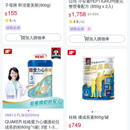
亞培 小安素PEPTIGRO均衡完
子母牌 即溶愛美斯(900g)
整營養配方 (850g x 2入)
155
1,758
$
$1,858
$
5
(
4
)
4.9
(
12
)
挑戰低價
挑戰低價
券
加入購物車
加入購物車
HMO 2-FL每份200mg
桂格 優成長素800g/罐
QUAKER 桂格愛力心優護幼兒
749
$
成長奶粉800g*1罐( 3號 1-3歲