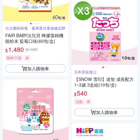
台大藥師研發、最專業兒童保健品牌
FAIR BABY法兒貝 蜂膠藻精機
能粉末 藍莓口味(60包/盒)
1,480
$1,580
$
限時下殺
券
加入購物車
日本原裝進口
【SNOW 雪印】達智 成長配方
1~3歲 3盒組(10包/盒)
540
$
活動
券
加入購物車