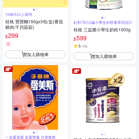
10個月以上適用
桂格 寶寶麵150gx3包/盒(番茄
針對7到12歲小學生的營養需求設計
豬肉/干貝菇菇)
桂格 三益菌小學生奶粉1500g
299
$
599
$
券
5
(
10
)
加入購物車
加入購物車
一盒愛美斯 多重營養 方便實惠