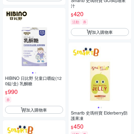
Smartb 史瑪特寶 GOS咕嚕果
汁
420
$
活動
券
加入購物車
HIBINO 日比野 兒童口嚼錠(12
0錠/盒) 乳酮糖
990
$
券
加入購物車
Smartb 史瑪特寶 Elderberry防
護果凍
450
$