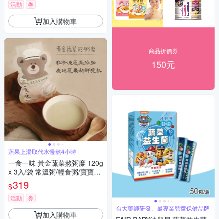
活動
券
加入購物車
商品折價券
150元
蔬果上湯取代水慢熬4小時
一食一味 黃金蔬菜熬粥糜 120g
x 3入/袋 常溫粥/輕食粥/寶寶粥/
副食品
319
$
活動
券
台大藥師研發、最專業兒童保健品牌
加入購物車