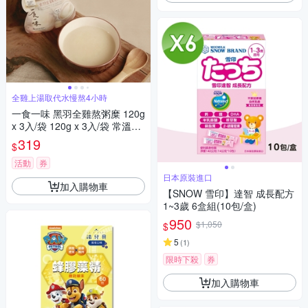
全雞上湯取代水慢熬4小時
一食一味 黑羽全雞熬粥糜 120g
x 3入/袋 120g x 3入/袋 常溫粥/
輕食粥/寶寶粥/副食品
319
$
活動
券
日本原裝進口
加入購物車
【SNOW 雪印】達智 成長配方
1~3歲 6盒組(10包/盒)
950
$1,050
$
5
(
1
)
限時下殺
券
加入購物車