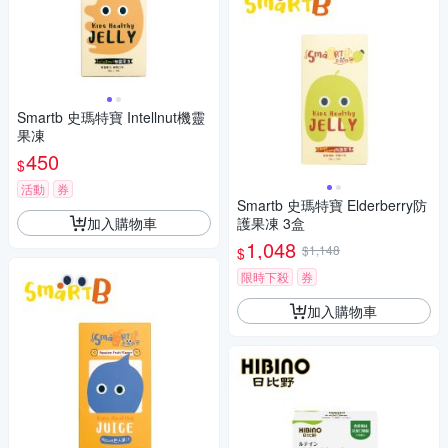
Smartb 史瑪特寶 Intellnut機靈
果凍
450
$
活動
券
Smartb 史瑪特寶 Elderberry防
加入購物車
護果凍 3盒
1,048
$1,148
$
限時下殺
券
加入購物車