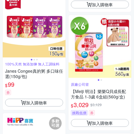
加入購物車
100%天然 無添加鹽 無人工調味料
Janes Congee真的粥 多口味任
選(150g/包)
99
原廠公司貨
$
【Meiji 明治】樂樂Q貝成長配
券
方食品 1-3歲 6盒組(560g/盒)
加入購物車
3,029
$3,129
$
挑戰低價
券
加入購物車