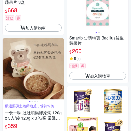
蔬果片 3盒
668
$
活動
券
加入購物車
Smartb 史瑪特寶 Bacillus益生
蔬果片
260
$
5
(
1
)
活動
券
加入購物車
嚴選黑羽土雞與地瓜，營養均衡
一食一味 肚肚順暢膠原粥 120g
x 3入/袋 120g x 3入/袋 常溫粥/
輕食粥/寶寶粥/副食品
359
$