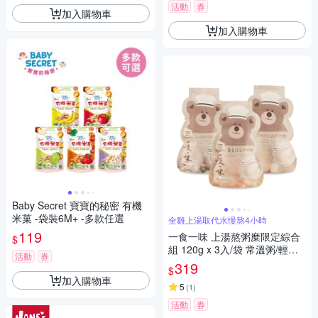
活動
券
加入購物車
加入購物車
Baby Secret 寶寶的秘密 有機
米菓 -袋裝6M+ -多款任選
全雞上湯取代水慢熬4小時
119
一食一味 上湯熬粥糜限定綜合
$
組 120g x 3入/袋 常溫粥/輕食
活動
券
粥/寶寶粥/副食品
319
$
加入購物車
5
(
1
)
活動
券