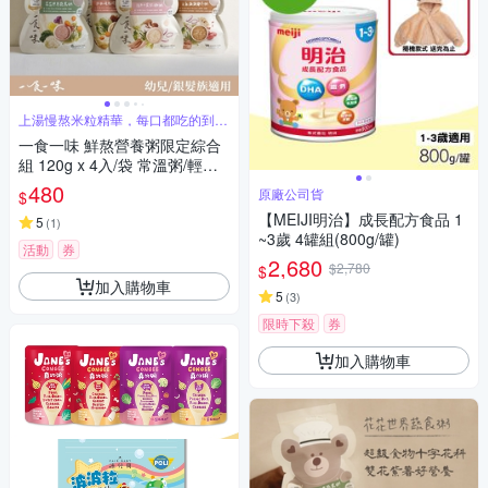
上湯慢熬米粒精華，每口都吃的到頂
級全米粥
一食一味 鮮熬營養粥限定綜合
組 120g x 4入/袋 常溫粥/輕食
粥/寶寶粥/副食品
480
原廠公司貨
$
【MEIJI明治】成長配方食品 1
5
(
1
)
~3歲 4罐組(800g/罐)
活動
券
2,680
$2,780
$
加入購物車
5
(
3
)
限時下殺
券
加入購物車