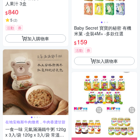
人果汁 3盒
840
$
5
(
2
)
Baby Secret 寶寶的秘密 有機
活動
券
米菓 -盒裝4M+ -多款任選
加入購物車
159
$
活動
券
加入購物車
在地安格斯牛肉燉煮，牛肉香濃甘甜
一食一味 元氣滿滿鐵牛粥 120g
x 3入/袋 120g x 3入/袋 常溫粥/