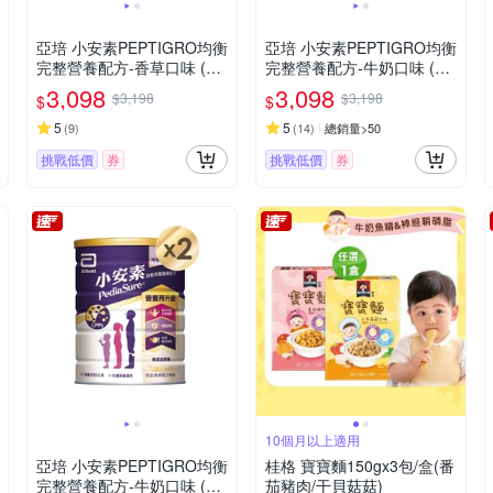
亞培 小安素PEPTIGRO均衡
亞培 小安素PEPTIGRO均衡
完整營養配方-香草口味 (16
完整營養配方-牛奶口味 (16
00g x 2入)
00g x 2入)
3,098
3,098
$3,198
$3,198
$
$
5
5
(
9
)
(
14
)
總銷量>50
挑戰低價
券
挑戰低價
券
10個月以上適用
亞培 小安素PEPTIGRO均衡
桂格 寶寶麵150gx3包/盒(番
完整營養配方-牛奶口味 (85
茄豬肉/干貝菇菇)