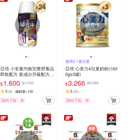
補貨中
補貨中
適用3-7歲兒童
亞培 小安素均衡完整營養品
亞培 心美力4兒童奶粉(160
即飲配方 新成分升級配方P
0gx3罐)
EPTIGRO-香草口味(220ml
1,600
3,266
$1,700
$3,366
$
$
x24入)
5
5
(
6
)
總銷量>100
(
21
)
限時下殺
券
限時下殺
券