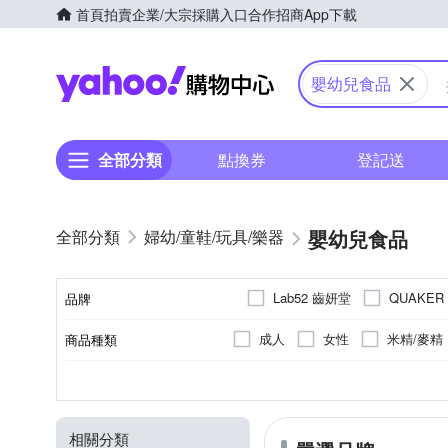
首頁
拍賣
企業/大宗採購入口
合作招商
App下載
Yahoo購物中心
嬰幼兒食品
全部分類
點換券
登記送
嬰幼兒食品
婦幼/童鞋/玩具/樂器
Lab52 齒妍堂
QUAKER
品牌
成人
女性
米精/麥精
商品種類
品牌名稱
新加坡
如外包裝所示
罐裝
全素
益生菌/乳酸菌
塑膠罐
台灣
新加坡
請依外
一般包
A-154357012-00000-5
A 1
原料原產地
製造/加工地
包裝方式
食品業者登錄字號
葷/素
主成分
相關分類