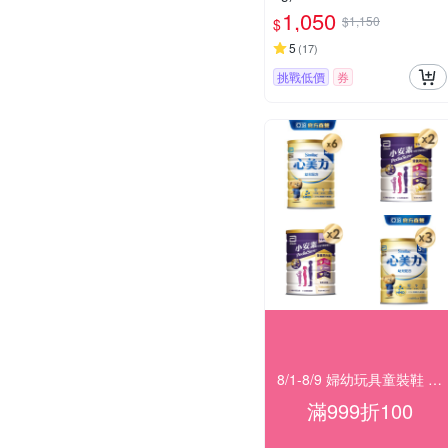
1,050
$1,150
$
5
(
17
)
挑戰低價
券
8/1-8/9 婦幼玩具童裝鞋 指定品滿999折100
滿999折100