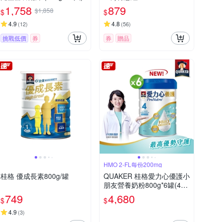
1,758
879
$1,858
$
$
4.9
4.8
(
12
)
(
56
)
挑戰低價
券
券
贈品
HMO 2-FL每份200mg
桂格 優成長素800g/罐
QUAKER 桂格愛力心優護小
朋友營養奶粉800g*6罐(4號
3-7歲幼童適用 無添加蔗糖
749
4,680
$
$
銜接換奶好安心)
4.9
(
3
)