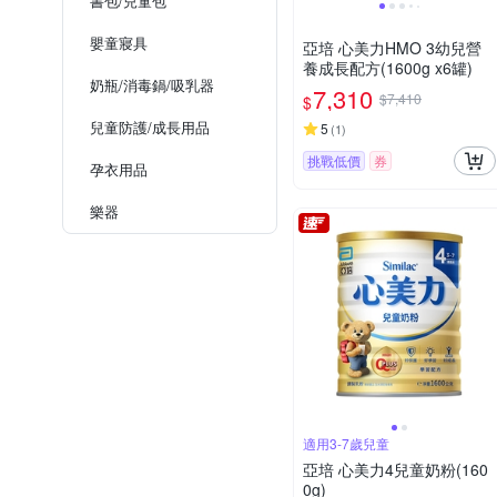
書包/兒童包
嬰童寢具
亞培 心美力HMO 3幼兒營
養成長配方(1600g x6罐)
奶瓶/消毒鍋/吸乳器
7,310
$7,410
$
兒童防護/成長用品
5
(
1
)
挑戰低價
券
孕衣用品
樂器
適用3-7歲兒童
亞培 心美力4兒童奶粉(160
0g)