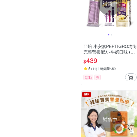
補貨中
亞培 小安素PEPTIGRO均衡
完整營養配方-牛奶口味 (48.
6g x 8包)
439
$
5
(
11
)
總銷量>50
活動
券
補貨中