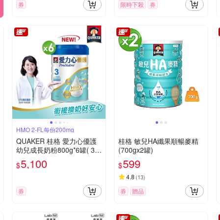
券
限時下殺
券
HMO 2-FL每份200mg
QUAKER 桂格 愛力心優護
桂格 敏兒HA纖果順暢麥精
幼兒成長奶粉800g*6罐( 3號
(700gx2罐)
1-3歲幼兒適用 無添加蔗糖
5,100
599
$
$
銜接換奶好安心)
4.8
(
13
)
券
券
贈品