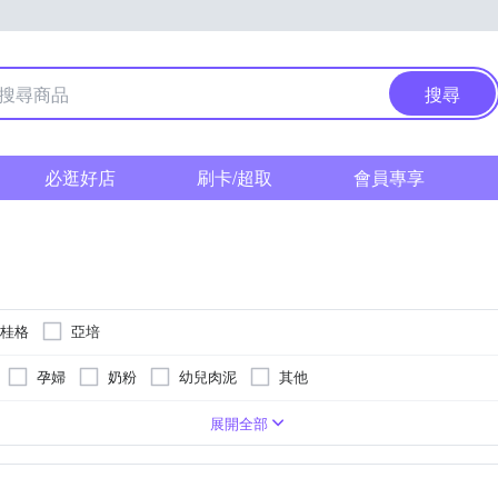
搜尋
必逛好店
刷卡/超取
會員專享
 桂格
亞培
孕婦
奶粉
幼兒肉泥
其他
包裝顯示為主
裝
請依外包裝顯示為主
袋裝
如外包裝所示
如外包裝所示
愛爾蘭
愛爾蘭
台灣
荷蘭
荷蘭
22102473-00000-9
A-130961216-00000-6
-
展開全部