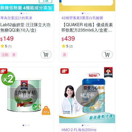
專為兒童設計的果凍
42種營養素3重蛋白乳酸菌
Lab52齒妍堂 汪汪隊立大功
【QUAKER 桂格】優成長素
無糖QQ凍(10入/盒)
即飲配方235mlx6入/盒蜜香
牛奶風味 低糖配方(每天2份
149
439
$
$
9成有感。生長曲線攀升)
5
5
(
1
)
(
2
)
活動
券
券
補貨中
補貨中
HMO 2-FL每份200mg