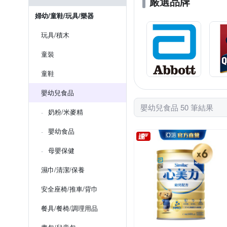
嚴選品牌
婦幼/童鞋/玩具/樂器
玩具/積木
童裝
童鞋
嬰幼兒食品
嬰幼兒食品 50 筆結果
奶粉/米麥精
嬰幼食品
母嬰保健
濕巾/清潔/保養
安全座椅/推車/背巾
餐具/餐椅/調理用品