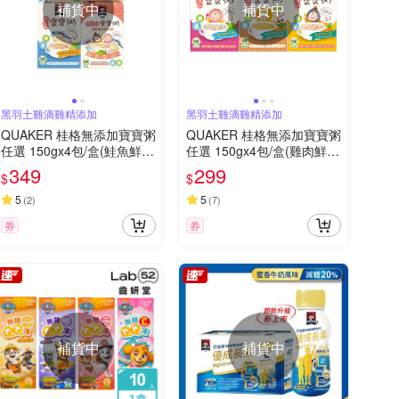
補貨中
補貨中
黑羽土雞滴雞精添加
黑羽土雞滴雞精添加
QUAKER 桂格無添加寶寶粥
QUAKER 桂格無添加寶寶粥
任選 150gx4包/盒(鮭魚鮮
任選 150gx4包/盒(雞肉鮮
蔬/牛肉番茄/海陸饗宴)
蔬/豬肉鮮蔬/南瓜豆奶)
349
299
$
$
5
5
(
2
)
(
7
)
券
券
補貨中
補貨中