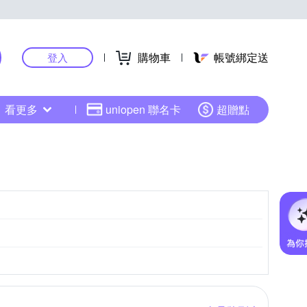
購物車
帳號綁定送
登入
看更多
uniopen 聯名卡
超贈點