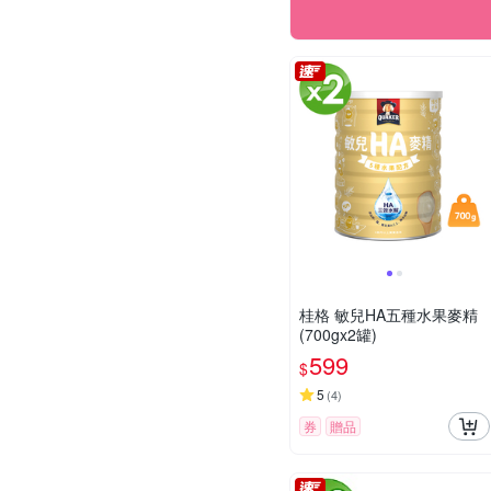
桂格 敏兒HA五種水果麥精
(700gx2罐)
599
$
5
(
4
)
券
贈品