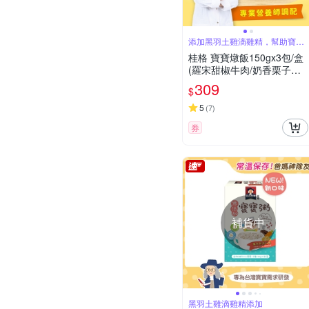
添加黑羽土雞滴雞精，幫助寶寶
成長發育
桂格 寶寶燉飯150gx3包/盒
(羅宋甜椒牛肉/奶香栗子雞
肉/腰果起司豬肉/ 藜麥毛豆
309
$
鮮蝦)
5
(
7
)
券
補貨中
黑羽土雞滴雞精添加