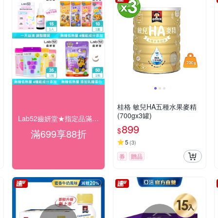
桂格 敏兒HA五種水果麥精
(700gx3罐)
Lab52齒妍堂★指定品滿699享88折
899
$
滿699享88折
5
(
3
)
券
贈品