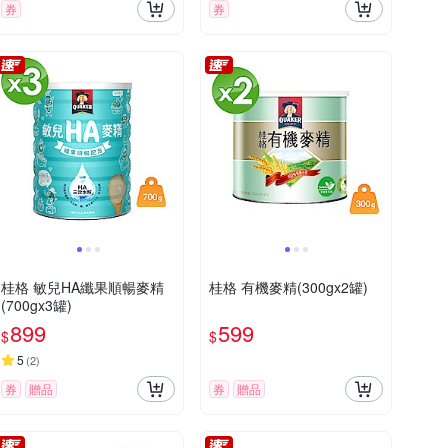
券
券
桂格 敏兒HA纖果順暢麥精
桂格 有機麥精(300gx2罐)
(700gx3罐)
899
599
$
$
5
(
2
)
券
贈品
券
贈品