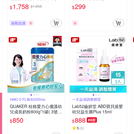
0g x 2入)
1,758
299
$1,858
$
$
挑戰低價
券
券
HMO 2-FL每份200mg
一天益滴調整體質
QUAKER 桂格愛力心優護幼
Lab52齒妍堂 ABD寶貝盾嬰
兒成長奶粉800g*1罐( 3號 1
幼兒益生菌Plus 15ml
-3歲幼兒適用 無添加蔗糖
850
888
89折
$
$
銜接換奶好安心)
5
(
1
)