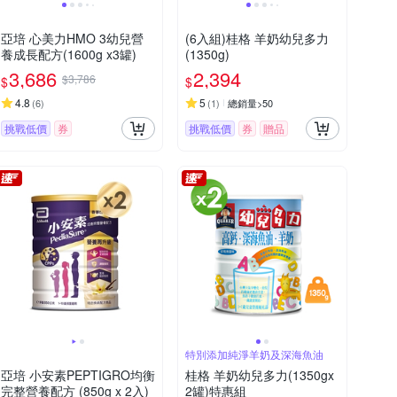
亞培 心美力HMO 3幼兒營
(6入組)桂格 羊奶幼兒多力
養成長配方(1600g x3罐)
(1350g)
3,686
2,394
$3,786
$
$
4.8
5
(
6
)
(
1
)
總銷量>50
挑戰低價
券
挑戰低價
券
贈品
特別添加純淨羊奶及深海魚油
亞培 小安素PEPTIGRO均衡
桂格 羊奶幼兒多力(1350gx
完整營養配方 (850g x 2入)
2罐)特惠組