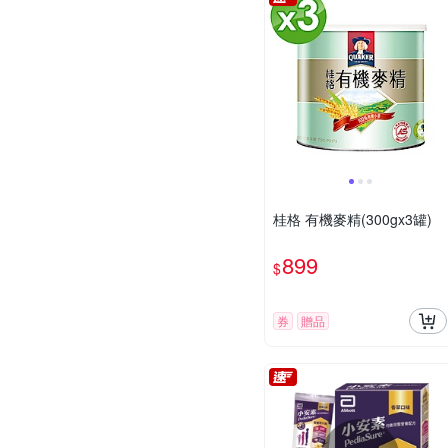
桂格 有機麥精(300gx3罐)
899
$
券
贈品