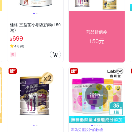
桂格 三益菌小朋友奶粉(150
0g)
商品折價券
699
$
150元
4.8
(
6
)
券
補貨中
補貨中
專為兒童設計的軟糖