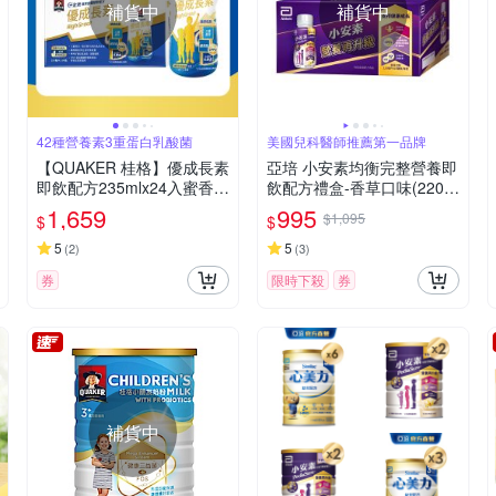
補貨中
補貨中
42種營養素3重蛋白乳酸菌
美國兒科醫師推薦第一品牌
【QUAKER 桂格】優成長素
亞培 小安素均衡完整營養即
即飲配方235mlx24入蜜香牛
飲配方禮盒-香草口味(220m
奶風味 低糖配方(連續4週每
l x15入)
1,659
995
$1,095
$
$
天2份9成有感。生長曲線攀
升)
5
5
(
2
)
(
3
)
券
限時下殺
券
補貨中