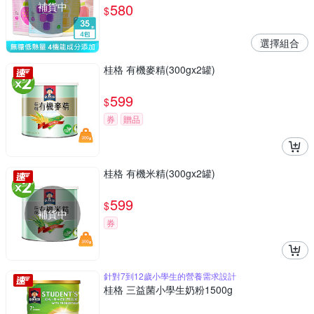
補貨中
580
$
選擇組合
桂格 有機麥精(300gx2罐)
599
$
券
贈品
桂格 有機米精(300gx2罐)
599
$
補貨中
券
針對7到12歲小學生的營養需求設計
桂格 三益菌小學生奶粉1500g