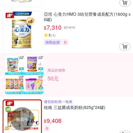
亞培 心美力HMO 3幼兒營養成長配方(1600g x
6罐)
7,310
$
$
7,410
5
(
1
)
挑戰低價
券
商品折價券
50元
優質奶粉第一推薦
桂格 三益菌成長奶粉(825g*24罐)
補貨中
9,408
$
券