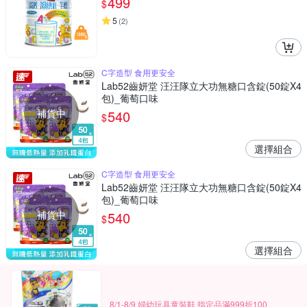
499
$
5
(
2
)
C字造型 食用更安全
Lab52齒妍堂 汪汪隊立大功無糖口含錠(50錠X4
包)_葡萄口味
補貨中
540
$
選擇組合
C字造型 食用更安全
Lab52齒妍堂 汪汪隊立大功無糖口含錠(50錠X4
包)_葡萄口味
補貨中
540
$
選擇組合
8/1-8/9 婦幼玩具童裝鞋 指定品滿999折100