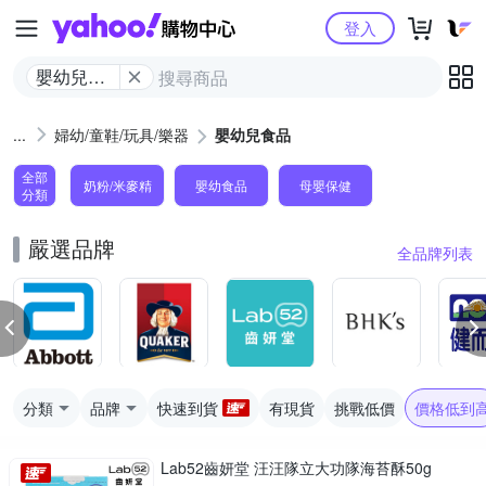
Yahoo購物中心
登入
嬰幼兒食
品
婦幼/童鞋/玩具/樂器
嬰幼兒食品
全部
奶粉/米麥精
嬰幼食品
母嬰保健
分類
嚴選品牌
全品牌列表
分類
品牌
快速到貨
有現貨
挑戰低價
價格低到
Lab52齒妍堂 汪汪隊立大功隊海苔酥50g