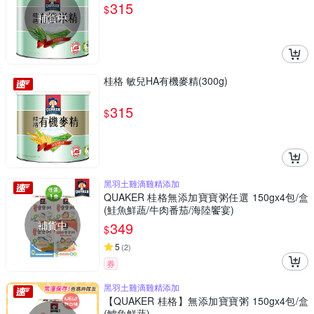
315
$
補貨中
桂格 敏兒HA有機麥精(300g)
315
$
黑羽土雞滴雞精添加
QUAKER 桂格無添加寶寶粥任選 150gx4包/盒
(鮭魚鮮蔬/牛肉番茄/海陸饗宴)
補貨中
349
$
5
(
2
)
券
黑羽土雞滴雞精添加
【QUAKER 桂格】無添加寶寶粥 150gx4包/盒
(鱸魚鮮蔬)