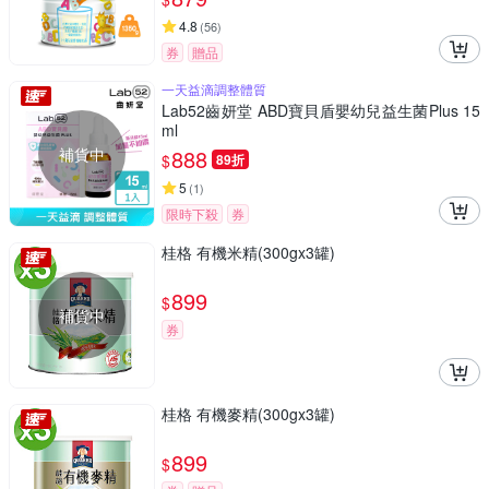
4.8
(
56
)
券
贈品
一天益滴調整體質
Lab52齒妍堂 ABD寶貝盾嬰幼兒益生菌Plus 15
ml
補貨中
888
$
89折
5
(
1
)
限時下殺
券
桂格 有機米精(300gx3罐)
899
$
補貨中
券
桂格 有機麥精(300gx3罐)
899
$