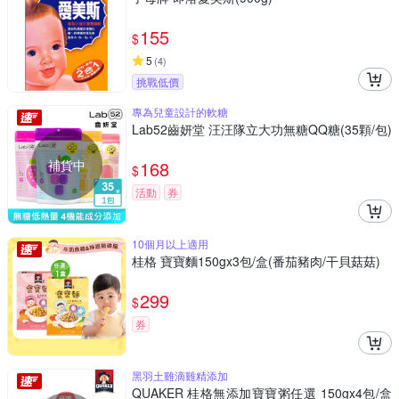
155
$
5
(
4
)
挑戰低價
專為兒童設計的軟糖
Lab52齒妍堂 汪汪隊立大功無糖QQ糖(35顆/包)
補貨中
168
$
活動
券
10個月以上適用
桂格 寶寶麵150gx3包/盒(番茄豬肉/干貝菇菇)
299
$
券
黑羽土雞滴雞精添加
QUAKER 桂格無添加寶寶粥任選 150gx4包/盒