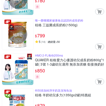
780
$
券
唯一榮獲國家健康食品認證的成長奶粉
桂格 三益菌成長奶粉(1500g)
補貨中
799
$
5
(
14
)
總銷量>50
HMO 2-FL每份200mg
QUAKER 桂格愛力心優護幼兒成長奶粉800g*1
罐( 3號 1-3歲幼兒適用 無添加蔗糖 銜接換奶好
安心)
850
$
券
特別添加純淨羊奶及深海魚油
桂格 羊奶幼兒多力(1350gx2罐)特惠組
879
$