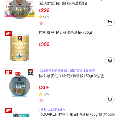
(雞肉鮮蔬/豬肉鮮蔬/南瓜豆奶)
補貨中
299
$
5
(
7
)
券
桂格 敏兒HA五種水果麥精(700g)
309
$
添加黑羽土雞滴雞精，幫助寶寶成長發育
桂格 藜麥毛豆鮮蝦寶寶燉飯150gx3包/盒
補貨中
309
$
5
(
2
)
券
6個月以上寶寶適用
【QUAKER 桂格】敏兒HA麥精700g/罐(學習順