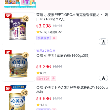
亞培 小安素PEPTIGRO均衡完整營養配方-牛奶
口味 (1600g x 2入)
3,098
$
$
3,198
5
(
14
)
總銷量>50
挑戰低價
券
適用3-7歲兒童
亞培 心美力4兒童奶粉(1600gx3罐)
補貨中
3,266
$
$
3,366
5
(
21
)
限時下殺
券
亞培 心美力HMO 3幼兒營養成長配方(1600g x
3罐)
3,686
$
$
3,786
4.8
(
6
)