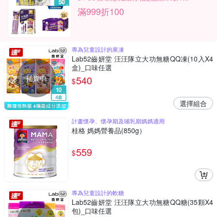
滿999折100
專為兒童設計的果凍
Lab52齒妍堂 汪汪隊立大功無糖QQ凍(10入X4
盒)_口味任選
補貨中
540
$
選擇組合
計畫懷孕、懷孕期及哺乳期媽媽適用
桂格 媽媽營養品(850g）
559
$
專為兒童設計的軟糖
Lab52齒妍堂 汪汪隊立大功無糖QQ糖(35顆X4
包)_口味任選