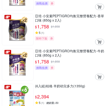
挑戰低價
券
亞培 小安素PEPTIGRO均衡完整營養配方-香草
口味 (850g x 2入)
1,758
$
$
1,858
補貨中
5
(
1
)
限時下殺
券
亞培 小安素PEPTIGRO均衡完整營養配方-牛奶
口味 (850g x 2入)
1,758
$
$
1,858
挑戰低價
券
(6入組)桂格 羊奶幼兒多力(1350g)
2,394
$
5
(
1
)
總銷量>50