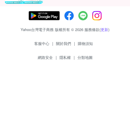
Yahoo台灣電子商務 版權所有 © 2026 服務條款(
更新
)
客服中心
|
關於我們
|
購物須知
網路安全
|
隱私權
|
分類地圖