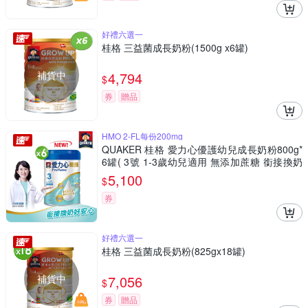
好禮六選一
桂格 三益菌成長奶粉(1500g x6罐)
補貨中
4,794
$
券
贈品
HMO 2-FL每份200mg
QUAKER 桂格 愛力心優護幼兒成長奶粉800g*
6罐( 3號 1-3歲幼兒適用 無添加蔗糖 銜接換奶
好安心)
5,100
$
券
好禮六選一
桂格 三益菌成長奶粉(825gx18罐)
補貨中
7,056
$
券
贈品