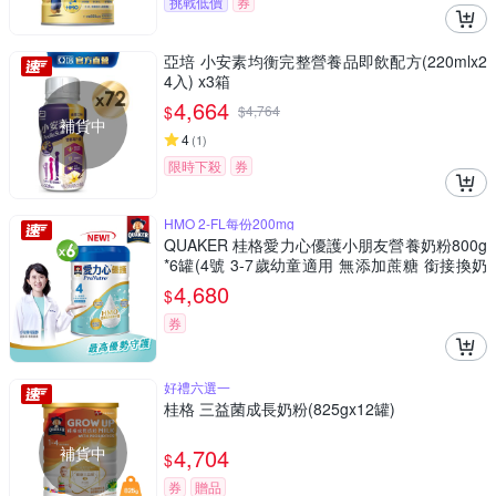
挑戰低價
券
亞培 小安素均衡完整營養品即飲配方(220mlx2
4入) x3箱
4,664
$
$
4,764
補貨中
4
(
1
)
限時下殺
券
HMO 2-FL每份200mg
QUAKER 桂格愛力心優護小朋友營養奶粉800g
*6罐(4號 3-7歲幼童適用 無添加蔗糖 銜接換奶
好安心)
4,680
$
券
好禮六選一
桂格 三益菌成長奶粉(825gx12罐)
補貨中
4,704
$
券
贈品