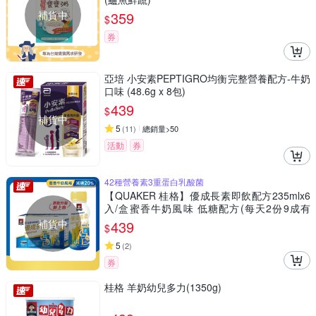
補貨中
359
$
券
亞培 小安素PEPTIGRO均衡完整營養配方-牛奶
口味 (48.6g x 8包)
439
$
補貨中
5
(
11
)
總銷量>50
活動
券
42種營養素3重蛋白乳酸菌
【QUAKER 桂格】優成長素即飲配方235mlx6
入/盒蜜香牛奶風味 低糖配方(每天2份9成有
感。生長曲線攀升)
補貨中
439
$
5
(
2
)
券
桂格 羊奶幼兒多力(1350g)