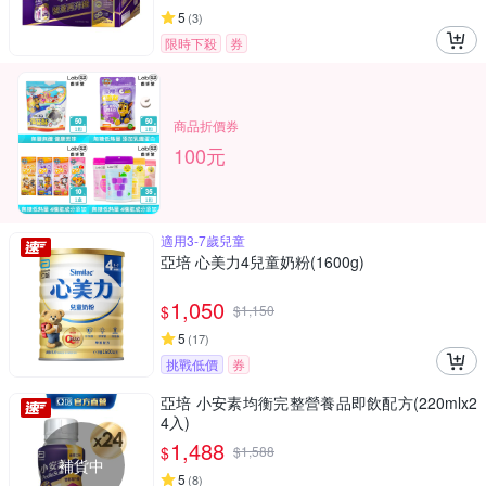
5
(
3
)
限時下殺
券
商品折價券
100元
適用3-7歲兒童
亞培 心美力4兒童奶粉(1600g)
1,050
$
$
1,150
5
(
17
)
挑戰低價
券
亞培 小安素均衡完整營養品即飲配方(220mlx2
4入)
1,488
$
$
1,588
補貨中
5
(
8
)