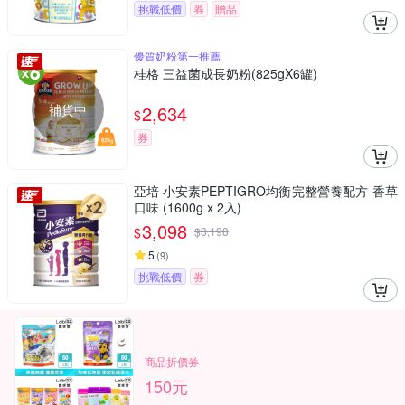
挑戰低價
券
贈品
優質奶粉第一推薦
桂格 三益菌成長奶粉(825gX6罐)
補貨中
2,634
$
券
亞培 小安素PEPTIGRO均衡完整營養配方-香草
口味 (1600g x 2入)
3,098
$
$
3,198
5
(
9
)
挑戰低價
券
商品折價券
150元