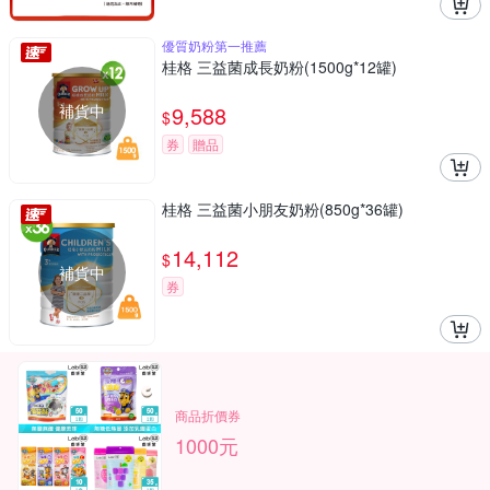
優質奶粉第一推薦
桂格 三益菌成長奶粉(1500g*12罐)
補貨中
9,588
$
券
贈品
桂格 三益菌小朋友奶粉(850g*36罐)
14,112
$
補貨中
券
商品折價券
1000元