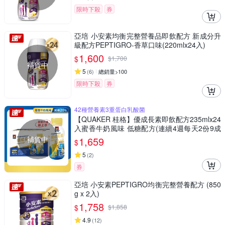
限時下殺
券
亞培 小安素均衡完整營養品即飲配方 新成分升
級配方PEPTIGRO-香草口味(220mlx24入)
1,600
$
$
1,700
補貨中
5
(
6
)
總銷量>100
限時下殺
券
42種營養素3重蛋白乳酸菌
【QUAKER 桂格】優成長素即飲配方235mlx24
入蜜香牛奶風味 低糖配方(連續4週每天2份9成
有感。生長曲線攀升)
補貨中
1,659
$
5
(
2
)
券
亞培 小安素PEPTIGRO均衡完整營養配方 (850
g x 2入)
1,758
$
$
1,858
4.9
(
12
)