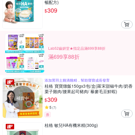
暢配方)
309
$
Lab52齒妍堂★指定品滿699享88折
滿699享88折
添加黑羽土雞滴雞精，幫助寶寶成長發育
桂格 寶寶燉飯150gx3包/盒(羅宋甜椒牛肉/奶香
栗子雞肉/腰果起司豬肉/ 藜麥毛豆鮮蝦)
補貨中
309
$
5
(
7
)
券
桂格 敏兒HA有機米精(300g)