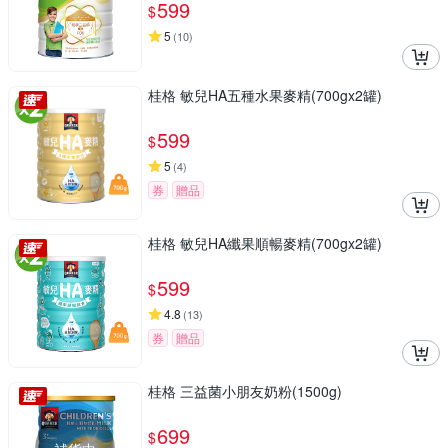
599
$
5
(
10
)
桂格 敏兒HA五種水果麥精(700gx2罐)
599
$
5
(
4
)
券
贈品
桂格 敏兒HA纖果順暢麥精(700gx2罐)
599
$
4.8
(
13
)
券
贈品
桂格 三益菌小朋友奶粉(1500g)
699
$