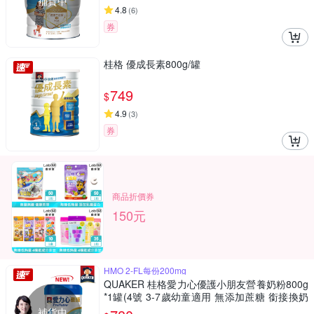
補貨中
4.8
(
6
)
券
桂格 優成長素800g/罐
749
$
4.9
(
3
)
券
商品折價券
150元
HMO 2-FL每份200mg
QUAKER 桂格愛力心優護小朋友營養奶粉800g
*1罐(4號 3-7歲幼童適用 無添加蔗糖 銜接換奶
好安心)
補貨中