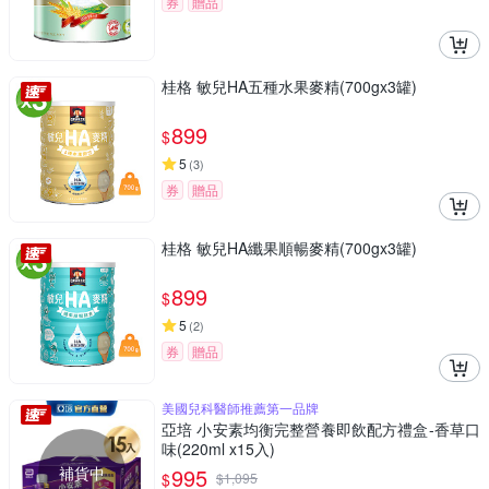
券
贈品
桂格 敏兒HA五種水果麥精(700gx3罐)
899
$
5
(
3
)
券
贈品
桂格 敏兒HA纖果順暢麥精(700gx3罐)
899
$
5
(
2
)
券
贈品
美國兒科醫師推薦第一品牌
亞培 小安素均衡完整營養即飲配方禮盒-香草口
味(220ml x15入)
補貨中
995
$
$
1,095