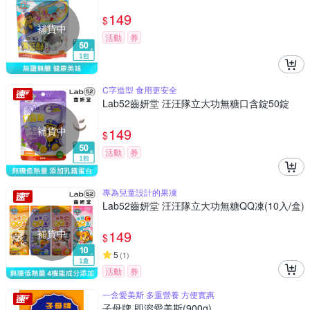
149
$
補貨中
活動
券
C字造型 食用更安全
Lab52齒妍堂 汪汪隊立大功無糖口含錠50錠
補貨中
149
$
活動
券
專為兒童設計的果凍
Lab52齒妍堂 汪汪隊立大功無糖QQ凍(10入/盒)
補貨中
149
$
5
(
1
)
活動
券
一盒愛美斯 多重營養 方便實惠
子母牌 即溶愛美斯(900g)