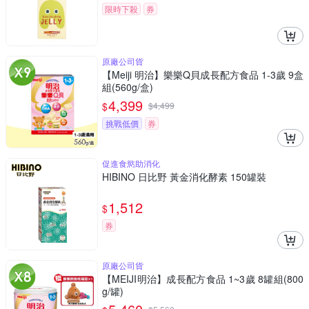
限時下殺
券
原廠公司貨
【Meiji 明治】樂樂Q貝成長配方食品 1-3歲 9盒
組(560g/盒)
4,399
$
$
4,499
挑戰低價
券
促進食慾助消化
HIBINO 日比野 黃金消化酵素 150罐裝
1,512
$
券
原廠公司貨
【MEIJI明治】成長配方食品 1~3歲 8罐組(800
g/罐)