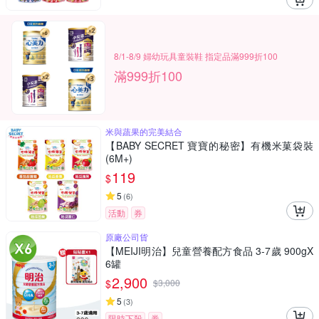
8/1-8/9 婦幼玩具童裝鞋 指定品滿999折100
滿999折100
米與蔬果的完美結合
【BABY SECRET 寶寶的秘密】有機米菓袋裝
(6M+)
119
$
5
(
6
)
活動
券
原廠公司貨
【MEIJI明治】兒童營養配方食品 3-7歲 900gX
6罐
2,900
$
$
3,000
5
(
3
)
限時下殺
券