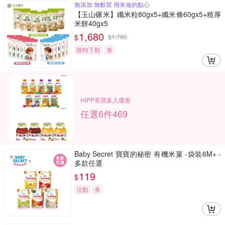
無添加 無麩質 用米做的點心
【玉山碾米】纖米粒80gx5+纖米條60gx5+糙厚
米餅40gx5
1,680
$
$
1,780
限時下殺
券
HiPP喜寶多入優惠
任選6件469
Baby Secret 寶寶的秘密 有機米菓 -袋裝6M+ -
多款任選
119
$
活動
券