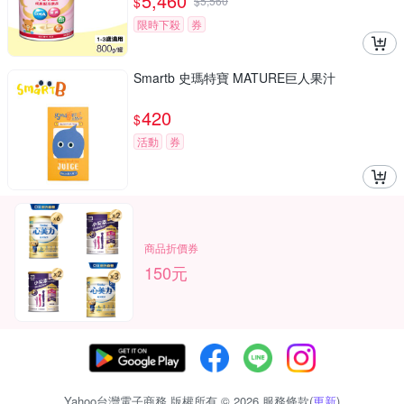
5,460
$
$
5,560
限時下殺
券
Smartb 史瑪特寶 MATURE巨人果汁
420
$
活動
券
商品折價券
150元
Yahoo台灣電子商務 版權所有 © 2026 服務條款(
更新
)