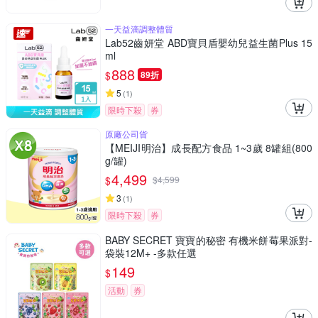
一天益滴調整體質
Lab52齒妍堂 ABD寶貝盾嬰幼兒益生菌Plus 15
ml
888
$
89折
5
(
1
)
限時下殺
券
原廠公司貨
【MEIJI明治】成長配方食品 1~3歲 8罐組(800
g/罐)
4,499
$
$
4,599
3
(
1
)
限時下殺
券
BABY SECRET 寶寶的秘密 有機米餅莓果派對-
袋裝12M+ -多款任選
149
$
活動
券