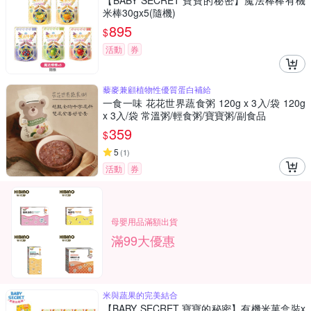
【BABY SECRET 寶寶的秘密】魔法棒棒有機
米棒30gx5(隨機)
895
$
活動
券
藜麥兼顧植物性優質蛋白補給
一食一味 花花世界蔬食粥 120g x 3入/袋 120g
x 3入/袋 常溫粥/輕食粥/寶寶粥/副食品
359
$
5
(
1
)
活動
券
母嬰用品滿額出貨
滿99大優惠
米與蔬果的完美結合
【BABY SECRET 寶寶的秘密】有機米菓盒裝x