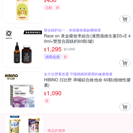
$
活動
券
螯合鎂鈣合一，有效吸收最缺礦物質
Race on 黃金吸收率組合(液態盾維生素D3+E 4
0ml+雙螯合固鎂鈣60顆/罐)
1,295
$
$
1,395
挑戰低價
券
全方位營養首選 守護媽媽與寶寶的健康發展
HIBINO 日比野 孕哺綜合維他命 60顆(植物性膠
囊)
1,090
$
券
商品折價券