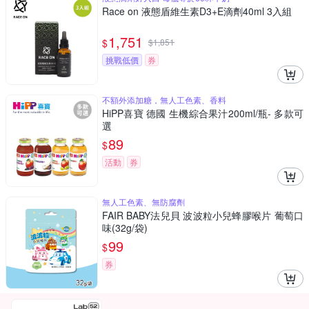
Race on 液態盾維生素D3+E滴劑40ml 3入組
1,751
$
$
1,851
挑戰低價
券
不額外添加糖，無人工色素、香料
HiPP喜寶 德國 生機綜合果汁200ml/瓶- 多款可
選
89
$
活動
券
無人工色素、無防腐劑
FAIR BABY法兒貝 波波粒小兒蜂膠喉片 葡萄口
味(32g/袋)
99
$
券