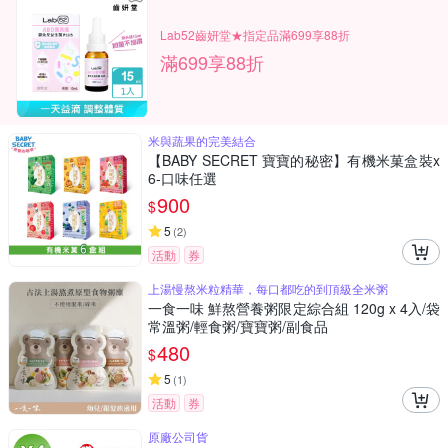
Lab52齒妍堂★指定品滿699享88折
滿699享88折
米與蔬果的完美結合
【BABY SECRET 寶寶的秘密】有機米菓盒裝x
6-口味任選
900
$
5
(
2
)
活動
券
上湯慢熬米粒精華，每口都吃的到頂級全米粥
一食一味 鮮熬營養粥限定綜合組 120g x 4入/袋
常溫粥/輕食粥/寶寶粥/副食品
480
$
5
(
1
)
活動
券
原廠公司貨