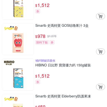
1,512
$
券
Smartb 史瑪特寶 GOS咕嚕果汁 3盒
978
$
$
1,078
限時下殺
券
補鈣關鍵高吸收
HIBINO 日比野 寶寶優力鈣 150g罐裝
1,512
$
券
Smartb 史瑪特寶 Elderberry防護果凍
450