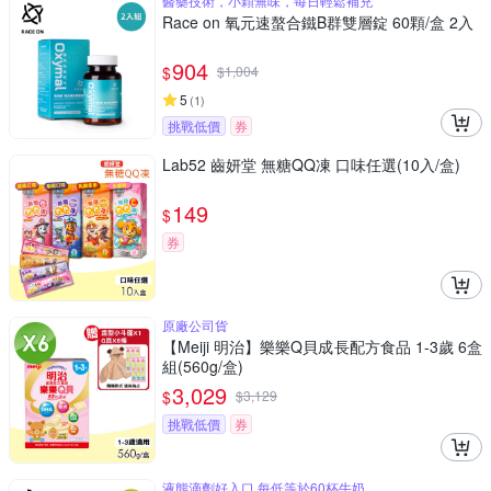
醫藥技術，小顆無味，每日輕鬆補充
Race on 氧元速螯合鐵B群雙層錠 60顆/盒 2入
904
$
$
1,004
5
(
1
)
挑戰低價
券
Lab52 齒妍堂 無糖QQ凍 口味任選(10入/盒)
149
$
券
原廠公司貨
【Meiji 明治】樂樂Q貝成長配方食品 1-3歲 6盒
組(560g/盒)
3,029
$
$
3,129
挑戰低價
券
液態滴劑好入口 每低等於60杯牛奶