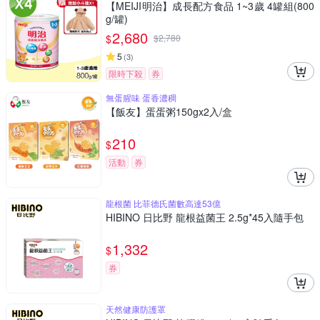
【MEIJI明治】成長配方食品 1~3歲 4罐組(800
g/罐)
2,680
$
$
2,780
5
(
3
)
限時下殺
券
無蛋腥味 蛋香濃稠
【飯友】蛋蛋粥150gx2入/盒
210
$
活動
券
龍根菌 比菲德氏菌數高達53億
HIBINO 日比野 龍根益菌王 2.5g*45入隨手包
1,332
$
券
天然健康防護罩