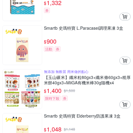
1,332
$
券
Smartb 史瑪特寶 L.Paracasei調理果凍 3盒
900
$
活動
券
無添加 無麩質 用米做的點心
【玉山碾米】纖米粒80gx3+纖米條60gx3+糙厚
米餅40gx3+MiiGA有機米棒30g隨機x4
1,400
$
$
1,500
限時下殺
券
Smartb 史瑪特寶 Elderberry防護果凍 3盒
1,048
$
$
1,148