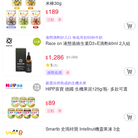
米棒30g
189
$
活動
券
液態滴劑好入口 每低等於60杯牛奶
Race on 液態盾維生素D3+E滴劑40ml 2入組
1,286
$
$
1,386
5
(
1
)
挑戰低價
券
嚴選自然熟成的生機水果
HiPP喜寶 德國 生機果泥125g/瓶- 多款可選
89
$
活動
券
Smartb 史瑪特寶 Intellnut機靈果凍 3盒