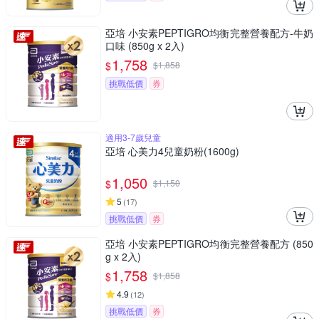
亞培 小安素PEPTIGRO均衡完整營養配方-牛奶
口味 (850g x 2入)
1,758
$
$
1,858
挑戰低價
券
適用3-7歲兒童
亞培 心美力4兒童奶粉(1600g)
1,050
$
$
1,150
5
(
17
)
挑戰低價
券
亞培 小安素PEPTIGRO均衡完整營養配方 (850
g x 2入)
1,758
$
$
1,858
4.9
(
12
)
挑戰低價
券