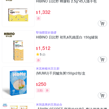
HIBINO 日比野 蜂膠粉 2.5g*45入隨手包
1,332
$
券
堅強體質好基礎
HIBINO 日比野 初乳&乳鐵蛋白 150g罐裝
1,512
$
5
(
2
)
券
米其林楊光宗主廚
(MUMU)干貝鱸魚粥150gx2包/盒
250
$
活動
券
米與蔬果的完美結合