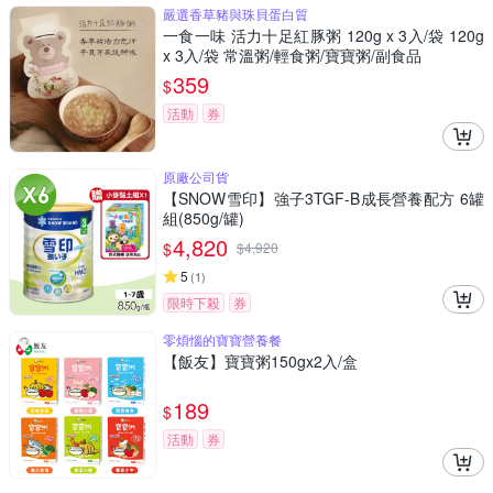
嚴選香草豬與珠貝蛋白質
一食一味 活力十足紅豚粥 120g x 3入/袋 120g
x 3入/袋 常溫粥/輕食粥/寶寶粥/副食品
359
$
活動
券
原廠公司貨
【SNOW雪印】強子3TGF-B成長營養配方 6罐
組(850g/罐)
4,820
$
$
4,920
5
(
1
)
限時下殺
券
零煩惱的寶寶營養餐
【飯友】寶寶粥150gx2入/盒
189
$
活動
券