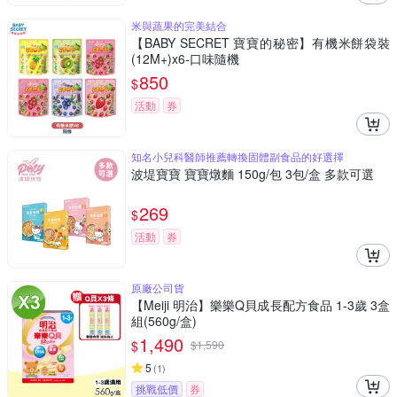
米與蔬果的完美結合
【BABY SECRET 寶寶的秘密】有機米餅袋裝
(12M+)x6-口味隨機
850
$
活動
券
知名小兒科醫師推薦轉換固體副食品的好選擇
波堤寶寶 寶寶燉麵 150g/包 3包/盒 多款可選
269
$
活動
券
原廠公司貨
【Meiji 明治】樂樂Q貝成長配方食品 1-3歲 3盒
組(560g/盒)
1,490
$
$
1,590
5
(
1
)
挑戰低價
券