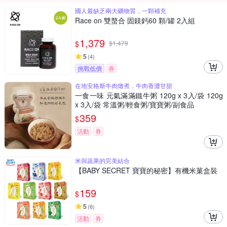
國人最缺乏兩大礦物質，一顆補充
Race on 雙螯合 固鎂鈣60 顆/罐 2入組
1,379
$
$
1,479
5
(
4
)
挑戰低價
券
在地安格斯牛肉燉煮，牛肉香濃甘甜
一食一味 元氣滿滿鐵牛粥 120g x 3入/袋 120g
x 3入/袋 常溫粥/輕食粥/寶寶粥/副食品
359
$
活動
券
米與蔬果的完美結合
【BABY SECRET 寶寶的秘密】有機米菓盒裝
159
$
5
(
6
)
活動
券