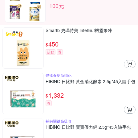
100元
Smartb 史瑪特寶 Intellnut機靈果凍
450
$
活動
券
促進食慾助消化
HIBINO 日比野 黃金消化酵素 2.5g*45入隨手包
1,332
$
券
補鈣關鍵高吸收
HIBINO 日比野 寶寶優力鈣 2.5g*45入隨手包