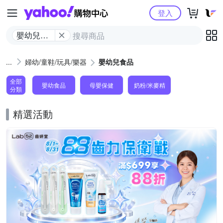
Yahoo購物中心
登入
嬰幼兒食
品
婦幼/童鞋/玩具/樂器
嬰幼兒食品
全部
嬰幼食品
母嬰保健
奶粉/米麥精
分類
精選活動