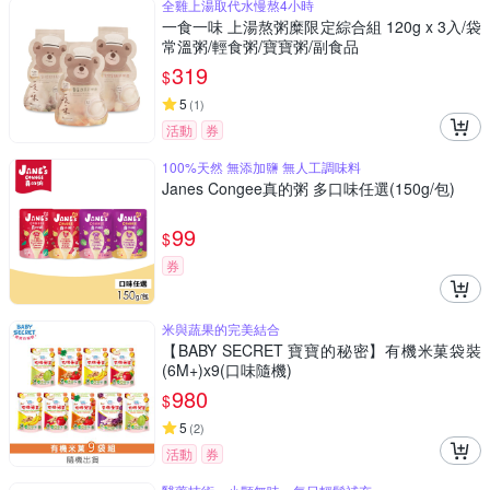
全雞上湯取代水慢熬4小時
一食一味 上湯熬粥糜限定綜合組 120g x 3入/袋
常溫粥/輕食粥/寶寶粥/副食品
319
$
5
(
1
)
活動
券
100%天然 無添加鹽 無人工調味料
Janes Congee真的粥 多口味任選(150g/包)
99
$
券
米與蔬果的完美結合
【BABY SECRET 寶寶的秘密】有機米菓袋裝
(6M+)x9(口味隨機)
980
$
5
(
2
)
活動
券