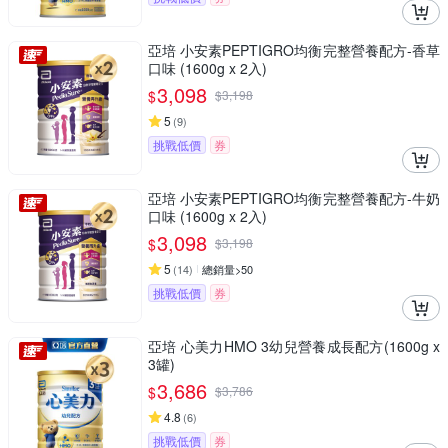
亞培 小安素PEPTIGRO均衡完整營養配方-香草
口味 (1600g x 2入)
3,098
$
$
3,198
5
(
9
)
挑戰低價
券
亞培 小安素PEPTIGRO均衡完整營養配方-牛奶
口味 (1600g x 2入)
3,098
$
$
3,198
5
(
14
)
總銷量>50
挑戰低價
券
亞培 心美力HMO 3幼兒營養成長配方(1600g x
3罐)
3,686
$
$
3,786
4.8
(
6
)
挑戰低價
券