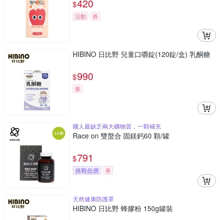
420
$
活動
券
HIBINO 日比野 兒童口嚼錠(120錠/盒) 乳酮糖
990
$
券
國人最缺乏兩大礦物質，一顆補充
Race on 雙螯合 固鎂鈣60 顆/罐
791
$
挑戰低價
券
天然健康防護罩
HIBINO 日比野 蜂膠粉 150g罐裝