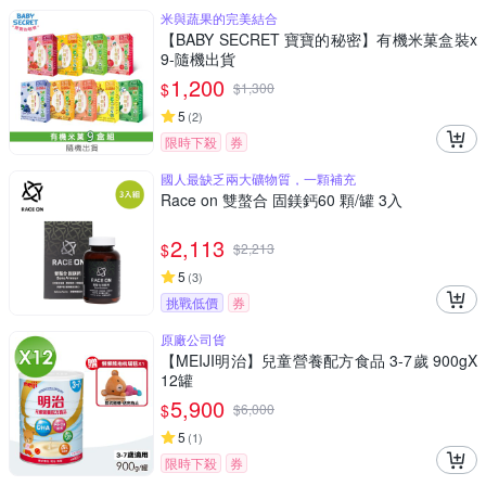
米與蔬果的完美結合
【BABY SECRET 寶寶的秘密】有機米菓盒裝x
9-隨機出貨
1,200
$
$
1,300
5
(
2
)
限時下殺
券
國人最缺乏兩大礦物質，一顆補充
Race on 雙螯合 固鎂鈣60 顆/罐 3入
2,113
$
$
2,213
5
(
3
)
挑戰低價
券
原廠公司貨
【MEIJI明治】兒童營養配方食品 3-7歲 900gX
12罐
5,900
$
$
6,000
5
(
1
)
限時下殺
券