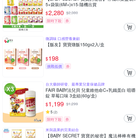
5+袋裝(6M+)x15-隨機出貨
2,280
$
$
2,380
限時下殺
券
微調味 口感營養兼顧
【飯友】寶寶燉飯150gx2入/盒
198
$
挑戰低價
券
台大藥師研發、最專業兒童保健品牌
FAIR BABY法兒貝 兒童維他命C+乳鐵蛋白 咀嚼
錠 草莓口味 3盒組(60g/盒)
1,199
$
$
1,299
5
(
2
)
限時下殺
券
米與蔬果的完美結合
【BABY SECRET 寶寶的秘密】魔法棒棒有機