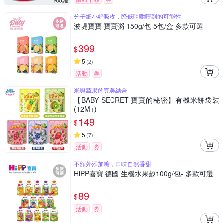
分子細小好吸收，降低咀嚼噎到的可能性
波堤寶寶 寶寶粥 150g/包 5包/盒 多款可選
399
$
5
(
2
)
活動
券
米與蔬果的完美結合
【BABY SECRET 寶寶的秘密】有機米餅袋裝
(12M+)
149
$
5
(
7
)
活動
券
不額外添加糖，口味自然香甜
HiPP喜寶 德國 生機水果趣100g/包- 多款可選
89
$
活動
券