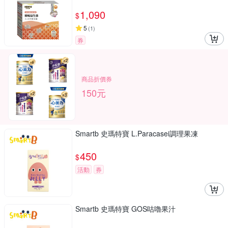
1,090
$
5
(
1
)
券
商品折價券
150元
Smartb 史瑪特寶 L.Paracasei調理果凍
450
$
活動
券
Smartb 史瑪特寶 GOS咕嚕果汁