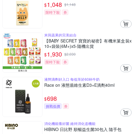
1,048
$
$
1,148
限時下殺
券
米與蔬果的完美結合
【BABY SECRET 寶寶的秘密】有機米菓盒裝x
10+袋裝(6M+)x5-隨機出貨
1,930
$
$
2,030
限時下殺
券
液態滴劑好入口 每低等於60杯牛奶
Race on 液態盾維生素D3+E滴劑40ml
698
$
挑戰低價
券
消化機能養好菌 維持消化道機能
HIBINO 日比野 順暢益生菌30包入 隨手包