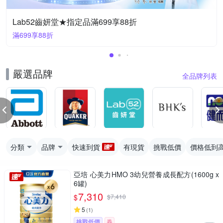
Lab52齒妍堂★指定品滿699享88折
滿699享88折
嚴選品牌
全品牌列表
分類
品牌
快速到貨
有現貨
挑戰低價
價格低到
亞培 心美力HMO 3幼兒營養成長配方(1600g x
6罐)
7,310
$
$
7,410
5
(
1
)
挑戰低價
券