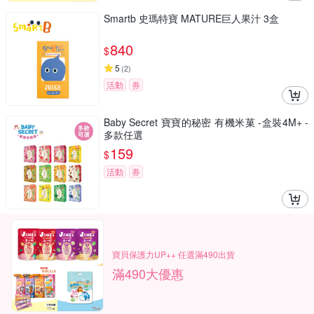
Smartb 史瑪特寶 MATURE巨人果汁 3盒
840
$
5
(
2
)
活動
券
Baby Secret 寶寶的秘密 有機米菓 -盒裝4M+ -
多款任選
159
$
活動
券
寶貝保護力UP++ 任選滿490出貨
滿490大優惠