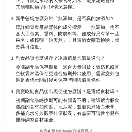
限，可鎖定常吃的大宗食材如米、蔬菜泥選有機，
其他輔助類型則視情況選擇。
新手爸媽怎麼分辨「無添加」是否真的無添加？
應詳細查看產品背後的成分標示，「無添加」需不
含人工色素、香料、防腐劑等。如成分只有單一蔬
果名，或標明「純天然」，且通過食藥署檢驗，就
更具可信度。
副食品該怎麼保存？冷凍還是常溫最適合？
冷凍副食品保存期長、適合大量囤貨；鋁箔包或真
空軟袋常溫保存更適合短期外出使用。需留意外包
裝是否標示開封後可保存時間與溫度條件。
寶寶吃副食品後出現便秘怎麼辦？是選錯食材嗎？
初期副食品轉換期可能有腸胃不適，建議選含膳食
纖維的食材如南瓜、地瓜泥，並避免只給白米粥。
多補充水分與觀察排便狀況，有需要可請教小兒科
醫師調整食材組合。
你對AI購物指南內容滿意嗎？