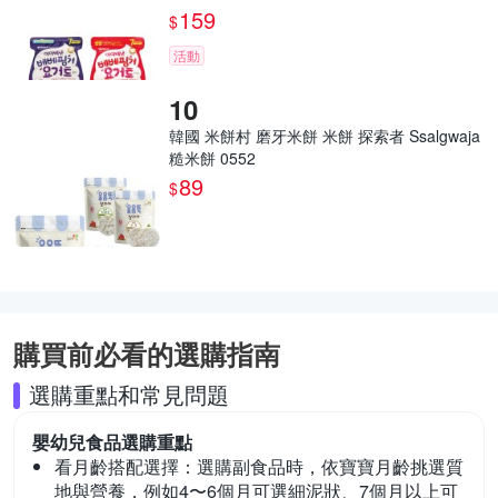
159
$
活動
韓國 米餅村 磨牙米餅 米餅 探索者 Ssalgwaja
糙米餅 0552
89
$
購買前必看的選購指南
選購重點和常見問題
嬰幼兒食品
選購重點
看月齡搭配選擇：
選購副食品時，依寶寶月齡挑選質
地與營養，例如4〜6個月可選細泥狀、7個月以上可