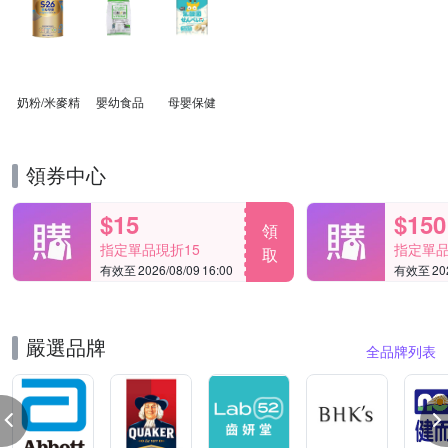
奶粉/米麥精
嬰幼食品
母嬰保健
領券中心
$15
$150
領
指定單品現折15
指定單品
取
有效至 2026/08/09 16:00
有效至 2026
嚴選品牌
全品牌列表