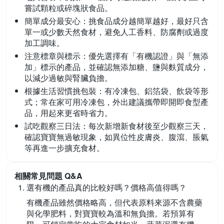
嘗試顆粒或碎塊狀食品。
簡單成分最安心：
挑食品成分越簡單越好，最好只含
單一或少數天然食材，避免人工香料、防腐劑或過度
加工調味。
注意標章與標示：
優先選擇有「有機認證」與「無添
加」標示的產品，並確認無添加糖、鹽與麩質成分，
以減少過敏與腎臟負擔。
根據生活習慣挑包裝：
有冷凍包、鋁箔袋、飲袋等形
式；常在家可用冷凍包，外出建議攜帶即開即食型產
品，用起來更省時省力。
試吃觀察三日法：
每次新增新食材後至少觀察三天，
確認寶寶無過敏現象，如異位性皮膚炎、腹瀉、脹氣
等再進一步擴充食材。
相關常見問題 Q&A
選有機的產品真的比較好嗎？價格高值得嗎？
有機產品雖然價格略高，但代表原料來源不含農藥
與化學肥料，對寶寶較為溫和無負擔。若預算有