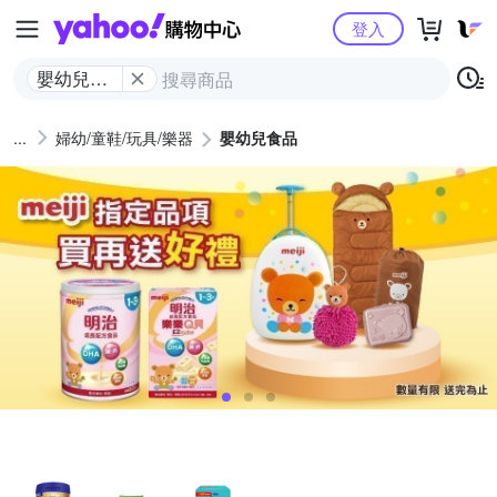
Yahoo購物中心
登入
嬰幼兒食
品
婦幼/童鞋/玩具/樂器
嬰幼兒食品