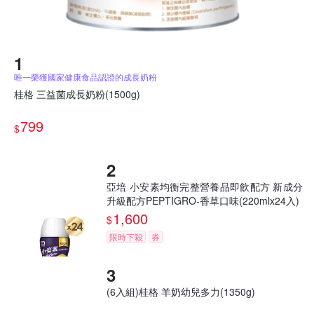
唯一榮獲國家健康食品認證的成長奶粉
桂格 三益菌成長奶粉(1500g)
799
$
亞培 小安素均衡完整營養品即飲配方 新成分
升級配方PEPTIGRO-香草口味(220mlx24入)
1,600
$
限時下殺
券
(6入組)桂格 羊奶幼兒多力(1350g)