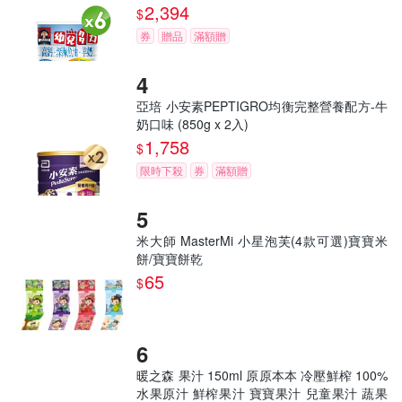
2,394
$
券
贈品
滿額贈
亞培 小安素PEPTIGRO均衡完整營養配方-牛
奶口味 (850g x 2入)
1,758
$
限時下殺
券
滿額贈
米大師 MasterMi 小星泡芙(4款可選)寶寶米
餅/寶寶餅乾
65
$
暖之森 果汁 150ml 原原本本 冷壓鮮榨 100%
水果原汁 鮮榨果汁 寶寶果汁 兒童果汁 蔬果