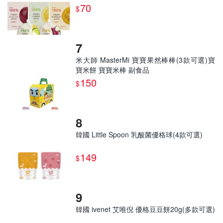
汁 水果汁
70
$
米大師 MasterMi 寶寶果然棒棒(3款可選)寶
寶米餅 寶寶米棒 副食品
150
$
韓國 Little Spoon 乳酸菌優格球(4款可選)
149
$
韓國 ivenet 艾唯倪 優格豆豆餅20g(多款可選)