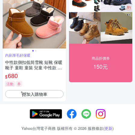
內刷厚毛好保暖
商品折價券
中性款側扣低筒雪靴 短靴 保暖
150元
靴子 童鞋 童裝 兒童 中性款 男
童 女童【BB7025】
680
$
活動
券
加入購物車
Yahoo台灣電子商務 版權所有 © 2026 服務條款(
更新
)