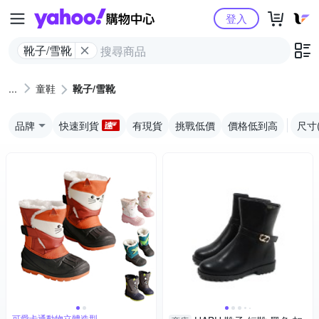
Yahoo購物中心
登入
靴子/雪靴
童鞋
靴子/雪靴
品牌
快速到貨
有現貨
挑戰低價
價格低到高
尺寸
可愛卡通動物立體造型