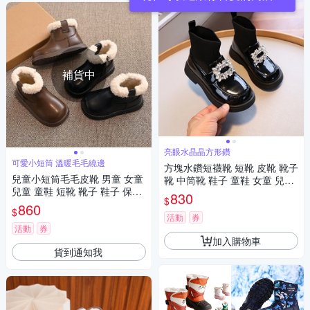
補貨中
亮眼水晶晶方形鑽
可愛小短筒 溫暖毛毛繞邊
方塊水鑽短襪靴 短靴 皮靴 靴子
兒童小短筒毛毛皮靴 男童 女童
靴 中筒靴 鞋子 童鞋 女童 兒童
兒童 童鞋 短靴 靴子 鞋子 保暖
童裝 橘魔法 現貨【BB8829】
830
$
橘魔法 現貨【BB9159】
860
$
活動
券
活動
券
加入購物車
貨到通知我