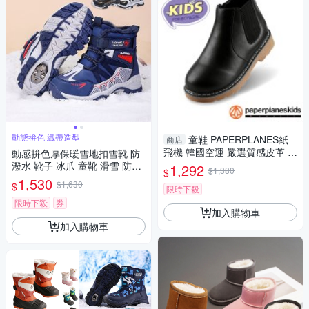
動態拚色 織帶造型
童鞋 PAPERPLANES紙
商店
飛機 韓國空運 嚴選質感皮革 側
動感拚色厚保暖雪地扣雪靴 防
拉鍊 兒童切爾西短靴【B79082
潑水 靴子 冰爪 童靴 滑雪 防雪
1,292
$1,380
$
20】
童鞋 男童 大童 兒童 防寒 日本
1,530
$1,630
$
限時下殺
橘魔法 現貨【BB8940】
限時下殺
券
加入購物車
加入購物車