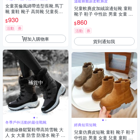
溫暖療癒超柔軟麂皮
女童英倫風綁帶造型長靴 馬丁
兒童軟麂皮加絨滾邊短靴 童鞋
靴 童鞋 靴子 高筒靴 兒童長靴
靴子 鞋子 中性款 男童 女童 橘
公主長靴 鞋子 橘魔法 現貨【B
930
魔法 現貨【BB9146】
$
860
B9156】
$
活動
券
活動
券
加入購物車
貨到通知我
補貨中
冬季戶外活動的最佳戰靴
經典短筒短靴
絎縫線條鬆緊鞋帶高筒雪靴 大
兒童仿麂皮短靴 童鞋 靴子 鞋子
人 女 大童 防雪 防潑水 靴子 滑
中性款 男童 女童 兒童 童鞋 橘