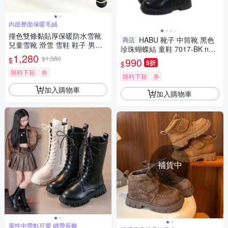
內面整面保暖毛絨
撞色雙條黏貼厚保暖防水雪靴
HABU 靴子 中筒靴 黑色
商店
兒童雪靴 滑雪 雪鞋 鞋子 男童
珍珠蝴蝶結 童鞋 7017-BK no0
女童 日本 韓國
1,280
28
$1,380
$
990
5折
$
限時下殺
券
限時下殺
券
加入購物車
加入購物車
補貨中
率性中帶點可愛 綁帶長靴