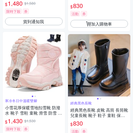
雪 雪鞋 寒流 保暖 日本 韓國 橘
1,480
魔法 現貨 【BB8952】
$1,580
$
830
魔法 現貨【BB9175】
$
限時下殺
券
活動
券
貨到通知我
加入購物車
寒冷冬日中溫暖雙腳
經典黑色長靴
小雪花厚保暖雪地扣雪靴 防潑
經典黑色長靴 皮靴 高筒 長筒靴
水 靴子 雪鞋 童靴 滑雪 防雪 冰
兒童長靴 靴子 鞋子 童鞋 保暖
爪 防潑水 兒童雪靴 日本 兒童
1,430
女童 兒童 大童 橘魔法 現貨【B
$1,530
$
830
女童 男童 大童 橘魔法 現貨【B
$
B8942】
B8923】
限時下殺
券
活動
券