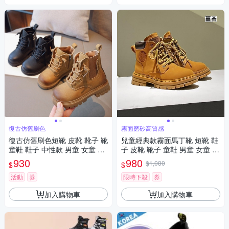
復古仿舊刷色
霧面磨砂高質感
復古仿舊刷色短靴 皮靴 靴子 靴
兒童經典款霧面馬丁靴 短靴 鞋
童鞋 鞋子 中性款 男童 女童 兒
子 皮靴 靴子 童鞋 男童 女童 兒
童 童裝 橘魔法 現貨【BB893
童 童鞋 橘魔法 現貨【BB893
930
980
$1,080
$
$
8】
0】
活動
券
限時下殺
券
加入購物車
加入購物車