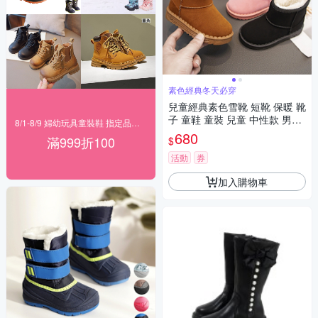
素色經典冬天必穿
兒童經典素色雪靴 短靴 保暖 靴
子 童鞋 童裝 兒童 中性款 男童
8/1-8/9 婦幼玩具童裝鞋 指定品滿999折100
女童【BB7024】
680
滿999折100
$
活動
券
加入購物車