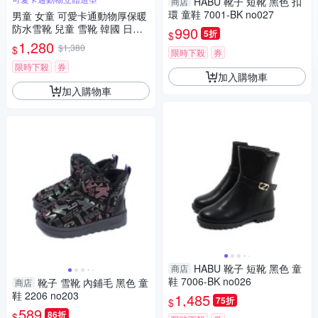
HABU 靴子 短靴 黑色 扣
商店
環 童鞋 7001-BK no027
男童 女童 可愛卡通動物厚保暖
防水雪靴 兒童 雪靴 韓國 日本
990
5折
$
滑雪 雪鞋 鞋子 童裝 童鞋
1,280
$1,380
$
限時下殺
券
限時下殺
券
加入購物車
加入購物車
HABU 靴子 短靴 黑色 童
商店
鞋 7006-BK no026
靴子 雪靴 內鋪毛 黑色 童
商店
鞋 2206 no203
1,485
75折
$
589
86折
$