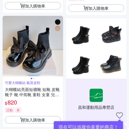
加入購物車
加入購物車
可愛大蝴蝶結 氣質皮鞋
大蝴蝶結亮面短襪靴 短靴 皮靴
靴子 靴 中筒靴 童鞋 女童 兒童
橘魔法 現貨【BB8693】
820
$
昌和運動用品專營店
活動
券
加入購物車
現在可以追蹤你喜愛的商店！