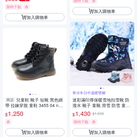
限時下殺
券
限時下殺
券
加入購物車
加入購物車
寒冷冬日中溫暖雙腳
兒童鞋 靴子 短靴 黑色綁
迷彩滿印厚保暖雪地扣雪靴 防
商店
帶 拉鍊穿脫 童鞋 3455 04 no2
潑水 靴子 童靴 滑雪 防雪 童鞋
93
女童 男童 大童 兒童 童裝 保暖
1,250
1,430
$1,530
$
$
防寒 橘魔法 現貨【BB8922】
券
限時下殺
券
加入購物車
加入購物車