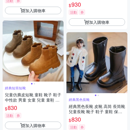
活動
券
公主長靴 鞋子 橘魔法 現貨【B
930
$
B9156】
加入購物車
活動
券
加入購物車
經典短筒短靴
兒童仿麂皮短靴 童鞋 靴子 鞋子
中性款 男童 女童 兒童 童鞋 橘
經典黑色長靴
魔法 現貨 【BB8952】
830
經典黑色長靴 皮靴 高筒 長筒靴
$
兒童長靴 靴子 鞋子 童鞋 保暖
活動
券
女童 兒童 大童 橘魔法 現貨【B
830
$
B8942】
加入購物車
活動
券