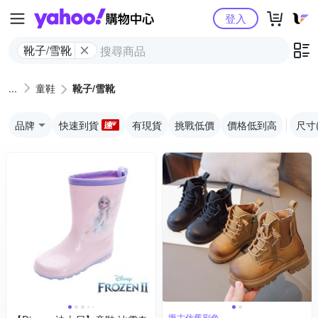
Yahoo購物中心
登入
靴子/雪靴
童鞋
靴子/雪靴
品牌
快速到貨
有現貨
挑戰低價
價格低到高
尺寸
復古仿舊刷色