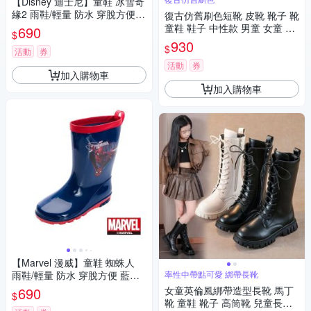
【Disney 迪士尼】童鞋 冰雪奇
緣2 雨鞋/輕量 防水 穿脫方便
復古仿舊刷色短靴 皮靴 靴子 靴
粉紫(FNKL51477)
童鞋 鞋子 中性款 男童 女童 兒
690
$
童 童裝 橘魔法 現貨【BB893
930
$
活動
券
8】
活動
券
加入購物車
加入購物車
【Marvel 漫威】童鞋 蜘蛛人
雨鞋/輕量 防水 穿脫方便 藍紅
率性中帶點可愛 綁帶長靴
(MNKL55376)
690
女童英倫風綁帶造型長靴 馬丁
$
靴 童鞋 靴子 高筒靴 兒童長靴