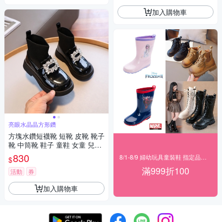
加入購物車
亮眼水晶晶方形鑽
方塊水鑽短襪靴 短靴 皮靴 靴子
靴 中筒靴 鞋子 童鞋 女童 兒童
童裝 橘魔法 現貨【BB8829】
830
8/1-8/9 婦幼玩具童裝鞋 指定品滿999折100
$
滿999折100
活動
券
加入購物車