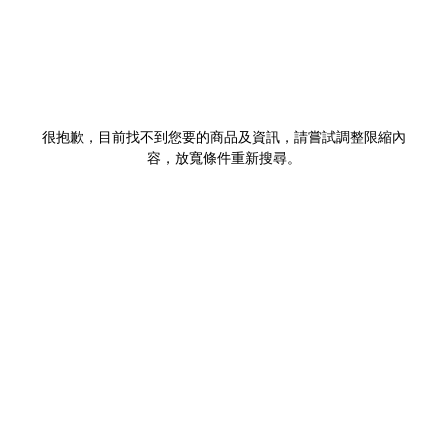
很抱歉，目前找不到您要的商品及資訊，請嘗試調整限縮內
容，放寬條件重新搜尋。