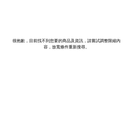
很抱歉，目前找不到您要的商品及資訊，請嘗試調整限縮內
容，放寬條件重新搜尋。