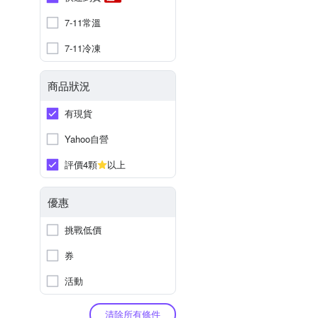
7-11常溫
7-11冷凍
商品狀況
有現貨
Yahoo自營
評價4顆
以上
優惠
挑戰低價
券
活動
清除所有條件