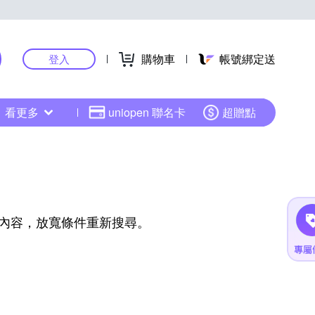
購物車
帳號綁定送
登入
看更多
uniopen 聯名卡
超贈點
內容，放寬條件重新搜尋。