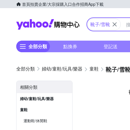
首頁
拍賣
企業/大宗採購入口
合作招商
App下載
Yahoo購物中心
靴子/雪靴
全部分類
點換券
登記送
靴子/雪
婦幼/童鞋/玩具/樂器
童鞋
相關分類
婦幼/童鞋/玩具/樂器
童鞋
運動鞋/休閒鞋