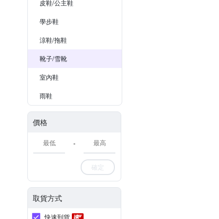
皮鞋/公主鞋
學步鞋
涼鞋/拖鞋
靴子/雪靴
室內鞋
雨鞋
價格
-
確定
取貨方式
快速到貨