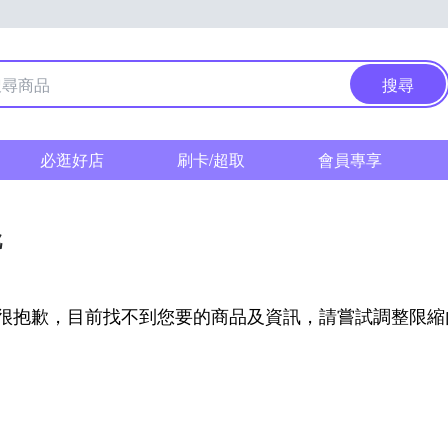
搜尋
必逛好店
刷卡/超取
會員專享
靴
很抱歉，目前找不到您要的商品及資訊，請嘗試調整限縮