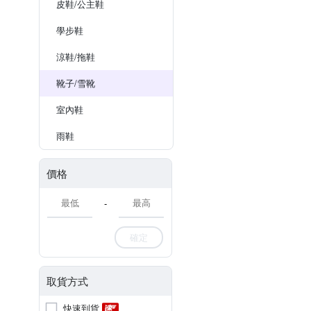
皮鞋/公主鞋
學步鞋
涼鞋/拖鞋
靴子/雪靴
室內鞋
雨鞋
價格
-
確定
取貨方式
快速到貨