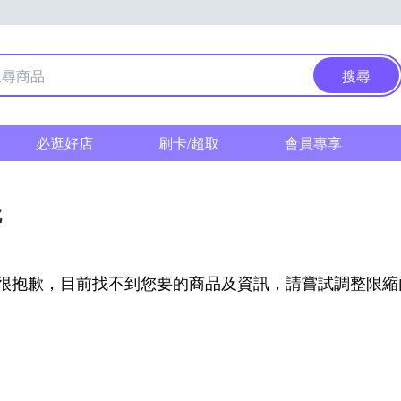
搜尋
必逛好店
刷卡/超取
會員專享
靴
很抱歉，目前找不到您要的商品及資訊，請嘗試調整限縮