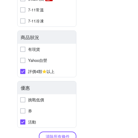
7-11常溫
7-11冷凍
商品狀況
有現貨
Yahoo自營
評價4顆
以上
優惠
挑戰低價
券
活動
清除所有條件