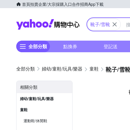
首頁
拍賣
企業/大宗採購入口
合作招商
App下載
Yahoo購物中心
靴子/雪靴
全部分類
點換券
登記送
靴子/雪
婦幼/童鞋/玩具/樂器
童鞋
相關分類
婦幼/童鞋/玩具/樂器
童鞋
運動鞋/休閒鞋