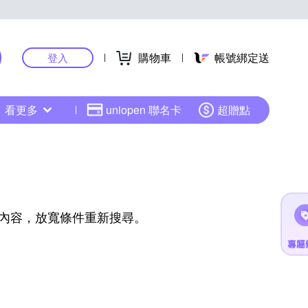
購物車
帳號綁定送
登入
看更多
uniopen 聯名卡
超贈點
內容，放寬條件重新搜尋。