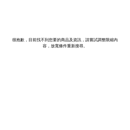
很抱歉，目前找不到您要的商品及資訊，請嘗試調整限縮內
容，放寬條件重新搜尋。