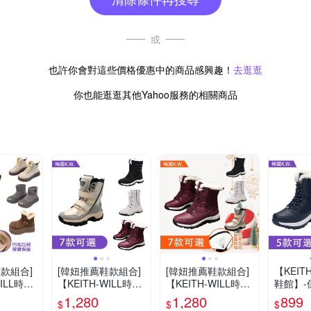
或
也許你會對這些價格優惠中的商品感興趣！
去逛逛
你也能逛逛其他Yahoo服務的相關商品
款組合]
[韓妞推薦鞋款組合]
[韓妞推薦鞋款組合]
【KEIT
WILL時尚
【KEITH-WILL時尚
【KEITH-WILL時尚
鞋館】-
防滑防水
鞋館】韓國設計太空
鞋館】經典聖誕紅色
加絨厚
1,280
1,280
899
$
$
$
(多款可
感中高筒雪靴防滑防
拼接內羊毛防風防滑
多款(健