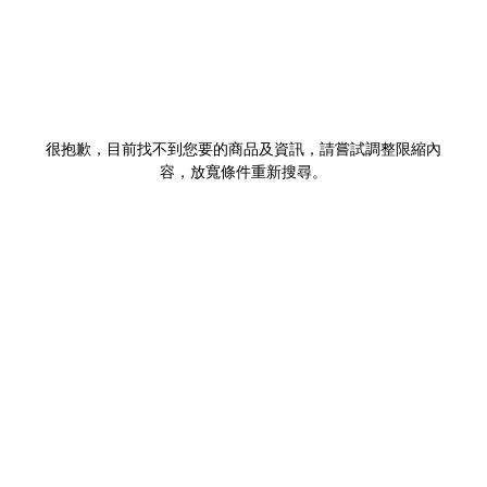
很抱歉，目前找不到您要的商品及資訊，請嘗試調整限縮內
容，放寬條件重新搜尋。