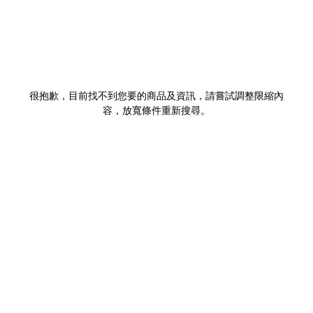
很抱歉，目前找不到您要的商品及資訊，請嘗試調整限縮內
容，放寬條件重新搜尋。