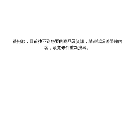
很抱歉，目前找不到您要的商品及資訊，請嘗試調整限縮內
容，放寬條件重新搜尋。