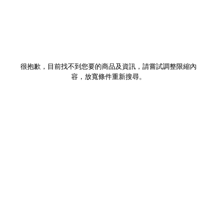
很抱歉，目前找不到您要的商品及資訊，請嘗試調整限縮內
容，放寬條件重新搜尋。